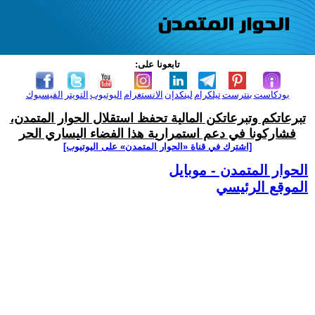
تابعونا على:
بودكاست
بنترست
تيلكرام
لينكدإن
الانستغرام
اليوتيوب
التويتر
الفيسبوك
تبرعاتكم وتبرعاتكن المالية تحفظ استقلال الحوار المتمدن،
فشاركونا في دعم استمرارية هذا الفضاء اليساري الحر
[اشترك في قناة ‫«الحوار المتمدن» على اليوتيوب]
الحوار المتمدن - موبايل
الموقع الرئيسي