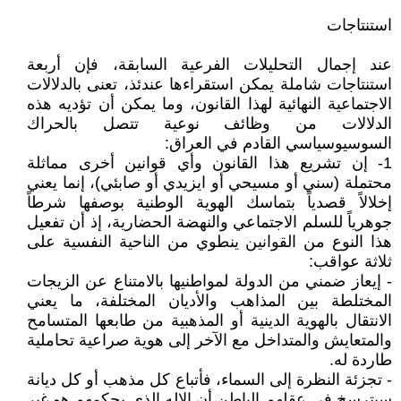
استنتاجات
عند إجمال التحليلات الفرعية السابقة، فإن أربعة
استنتاجات شاملة يمكن استقراءها عندئذ، تعنى بالدلالات
الاجتماعية النهائية لهذا القانون، وما يمكن أن تؤديه هذه
الدلالات من وظائف نوعية تتصل بالحراك
السوسيوسياسي القادم في العراق:
1- إن تشريع هذا القانون وأي قوانين أخرى مماثلة
محتملة (سني أو مسيحي أو ايزيدي أو صابئي)، إنما يعني
إخلالاً قصدياً بتماسك الهوية الوطنية بوصفها شرطاً
جوهرياً للسلم الاجتماعي والنهضة الحضارية، إذ أن تفعيل
هذا النوع من القوانين ينطوي من الناحية النفسية على
ثلاثة عواقب:
- إيعاز ضمني من الدولة لمواطنيها بالامتناع عن الزيجات
المختلطة بين المذاهب والأديان المختلفة، ما يعني
الانتقال بالهوية الدينية أو المذهبية من طابعها المتسامح
والمتعايش والمتداخل مع الآخر إلى هوية صراعية تحاملية
طاردة له.
- تجزئة النظرة إلى السماء، فأتباع كل مذهب أو كل ديانة
سيترسخ في عقلهم الباطن أن الإله الذي يحكمهم هو غير