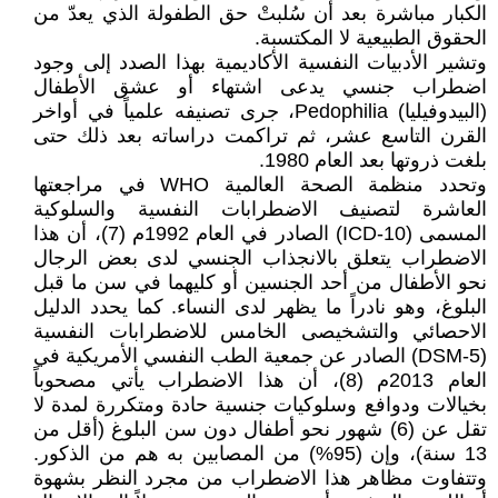
الكبار مباشرة بعد أن سُلبتْ حق الطفولة الذي يعدّ من
الحقوق الطبيعية لا المكتسبة.
وتشير الأدبيات النفسية الأكاديمية بهذا الصدد إلى وجود
اضطراب جنسي يدعى اشتهاء أو عشق الأطفال
(البيدوفيليا) Pedophilia، جرى تصنيفه علمياً في أواخر
القرن التاسع عشر، ثم تراكمت دراساته بعد ذلك حتى
بلغت ذروتها بعد العام 1980.
وتحدد منظمة الصحة العالمية WHO في مراجعتها
العاشرة لتصنيف الاضطرابات النفسية والسلوكية
المسمى (ICD-10) الصادر في العام 1992م (7)، أن هذا
الاضطراب يتعلق بالانجذاب الجنسي لدى بعض الرجال
نحو الأطفال من أحد الجنسين أو كليهما في سن ما قبل
البلوغ، وهو نادراً ما يظهر لدى النساء. كما يحدد الدليل
الاحصائي والتشخيصى الخامس للاضطرابات النفسية
(DSM-5) الصادر عن جمعية الطب النفسي الأمريكية في
العام 2013م (8)، أن هذا الاضطراب يأتي مصحوباً
بخيالات ودوافع وسلوكيات جنسية حادة ومتكررة لمدة لا
تقل عن (6) شهور نحو أطفال دون سن البلوغ (أقل من
13 سنة)، وإن (95%) من المصابين به هم من الذكور.
وتتفاوت مظاهر هذا الاضطراب من مجرد النظر بشهوة