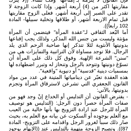
فإن القانون لا يلزمه بـ"إمتاعها" وقت تشاء: ((لا يترك
مقاربتها اكثر من (4) أربعة أشهر. وإذا كانت الزوجة لا
تقدر على الصبر إلى أربعة أشهر، فعلى الزوج مقاربتها
قبل تمام الاربعة أشهر، أو طلاقها وتخلية سبيلها- المادة
102 رابعاً)).
أما البُعد الثقافي لـ"عقدة المرأة" فيتضمن أن المرأة
مؤنثة وليست من جنس الله المذكر، ولذلك يجب إقناعها
بدونيتها الأنثوية لئلا تتذكر إنها صاحبة الرحم الذي يلد
الرجال. فلا توجد مساواة لأن التراتبية والتمايزات هي من
"سنن" الشرعة الإلهية. وفوق كل ذلك على المرأة أن
تسوّغ دونيتها وتتوحد بالرجل وتنحاز له وتبرر اضطهاده لها
بمسميات دينية "قدسية" أو دنيوية "واقعية".
هذه العقدة تعبّر عن دينامياتها المتينة في عدد من مواد
القانون الجعفري التي تشرعن لاسترقاق المرأة وتجزم
بدونيتها، بالآتي:
- يفترض القانون أن التدليس أو الخداع إنْ وجد فهو من
صفات المرأة حصراً دون الرجل: (التدليس هو توصيف
المرأة للرجل عند ارادة التزويج بها بأنها خالية من العيب
مع العلم بوجوده أو السكوت عن بيانه مع العلم به، بحيث
صار ذلك سبباً لغرور الرجل واقدامه على التزويج- المادة
87)). وتصبح الزوجة متهمة بالتدليس عند ((الإيهام بوجود