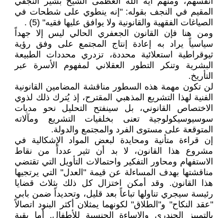
أنفسهم، ومنهم آية الله العظمى الشيخ بشير النجفي
المقيم في النجف بقوله: "إنه ينطوي على شطحات في
الصياغات الفقهية والقانونية ولا يوافق عليها فقيه" (5) .
ومن هنا فإن القانون الجعفري الحالي ليس إلا جهداً
سياسياً يراد به إعادة إنتاج المجتمع على وفق رؤية
ثيوقراطية استعلائية محددة، تزدري محددات الطبيعة
البشرية وتنكر التطور العقلاني لمفهوم الأسرة عبر
التأريخ.
لن تكون مهمة هذه السطور مناقشة المضامين القانونية
الفنية لهذا التشريع المذهبي المقترح، إذ يُترك ذلك لذوي
الاختصاص القانوني، بل سينفتح التحليل نحو مديات
سوسيوسيكولوجية تعنى بخلفيات التشريع ومآلاته
المتوقعة على مستوى الفرد والمجتمع والدولة.
إن قراءة متأنية ومحايدة لبعض المواد الإشكالية في
مشروع هذا القانون، لا بد أن تثير عدداً من نقاط
الاستفهام ومحاور التفكير واحتمالات التأويل التي تقتضي
مناقشتها بهدف المساءلة عن قيمة "العدل" التي يرتجيها
هذا القانون. وقد أمكن اختزال كل ذلك بثلاث قضايا
رئيسة سيجري تناولها تباعاً بعد قليل، وتحديداً ضمن بابي
"عقد النكاح" و"الطلاق" لكونهما يمثلان أكثر البنود اتصالاً
بالتمييز الجندري والإساءة الجنسية للأطفال. أما بقية