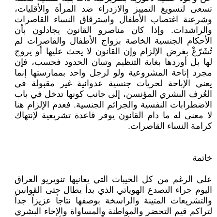
تسعى لتسويغ التمييز والازدراء ضد المرأة والأقليات،
وشرعنة اغتصاب الأطفال واسترقاق النساء القاصرات
والراشدات. وإذا كان مناصرو القانون يجادلون بأن
الأحكام الجنسية الخاصة بزواج الأطفال والقاصرات لم
تُشَرّعْ بغرض الإلزام وإن القانون لا يحث عليها أو يروج
لها بل أوردها بغاية التنظيم وتبيان الحدود فحسب، فإن
مجرد إتاحة المشروعية ولو لرجل واحد بممارستها إنما
يعني الإباحة لحريات جنسية عدوانية غير مقبولة في
العُرف البشري المؤنسن، إلى جانب كونها تدخل في باب
الاضطرابات النفسية والجرائم الجنسية. فعدم الإلزام هنا
لا معنى له ما دام القانون يوفر قاعدة تشريعية لإنتهاك
كرامة النساء القاصرات.
خاتمة
على الرغم من كل الخيبات التي يعانيها تنويريو العراق
اليوم جراء التصدع الهوياتي الذي بدأ يطال حتى القوانين
والتشريعات المتينة والراسخة بوصفها نتاجاً عزيزاً جداً
لتراكم قيم التحضر والمواطنة والمساواة والإخاء البشري