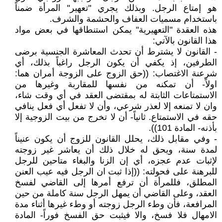
هو إمتاع الرجل. وبذلك يجري "تعهير" المرأة ضمناً
باستخدام مسميات العفاف والحشمة والشرف.
هذه العقدة "التعهيرية" يمكن استنطاقها في بعض مواد
هذا القانون بالآتي:
- القانون لا يشترط أن تحدث المعاشرة الجنسية برضى
الطرفين، إذ يكفي أن يكون الرجل راغباً بذلك، أي
شرعنة الاغتصاب: ((حق الزوج على الزوجة أمران هما:
اولاً- أن تمكنه من نفسها للمقاربة وغيرها من
الاستمتاعات الثابتة له بمقتضى العقد في أي وقت شاء،
وان لا تمنعه إلا لعذر شرعي، وأن لا تفعل أي فعل ينافي
حقه في الاستمتاع. ثانياً- أن لا تخرج من بيت الزوجية إلا
بأذنه- المادة 101)).
- وفي مقابل ذلك، يحلل القانون للزوج أن يكون عنيناً
لمدة سنة، ويحق له خلال ذلك أن يعاشر غير زوجته
لإثبات عدم عجزه، أي إن الزنا والبغاء متاحين للرجل
للبرهنة على فحولته: ((إذا ثبت ان الرجل فيه عيب العنن
المطلق، فللمرأة أن ترفع أمرها إلى القاضي لفسخ
العقد، وعلى القاضي أن يمهل الرجل سنة كاملة من حين
المرافعة، فأن وطء الرجل زوجته أو وطء غيرها أثناء مدة
الامهال فلا فسخ، والا فيثبت حق الفسخ فوراً- المادة