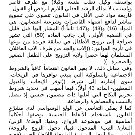
بواسطة وكيل نصّب نفسه وكيلاً) مع طرف قاصر
ومُستَلب لا يملك الرشد العقلي اللازم للرفض أو القبول.
فأربعة مواد على الأقل في القانون، تنطوي على تسويغ
مباشر لدافع اشتهاء القاصرات وشرعنة اغتصابهن، هي
المواد (16) و(48) و(147 ثانياً-أ) المشار إليها قبل قليل
في القضية الأولى، إلى جانب المادة (50) التي تشير
صراحة إلى تزويج الأطفال في سابقة فريدة من نوعها
في تأريخ القوانين: ((الاب والجد من طرف الاب العاقلان
المسلمان لهما حصراً ولاية التزويج على الطفل الصغير
والصغيرة...)).
وفي مقابل ذلك، لا يعير القانون اهتماماً كافياً بالشروط
الاجتماعية والسلوكية التي ينبغي توافرها في الزيجات،
سوى إشارته إلى شرط ((توفر الإيجاب والقبول
اللفظيين- المادة 43 أولاً)، فيما أسهب في تحديد شروط
تحريم النكاح التي أغلبها ذات مضمون جنسي إذ تتصل
بالنسب والمصاهرة والرضاعة.
كما لا يمكن التغاضي عن الولع الوسواسي لدى مشرّع
القانون باستخدام الألفاظ الجنسية بوصفها أحكاماً
أساسية في موضوعة الزواج، ومنها: الوطء/ الزنى/
اللعان/ الثيب/ المدخول فيها/ دخول الزوج بالزوجة/
المزني بها/ البعل المزني/ الملوط/ اللائط/ الجب (قطع