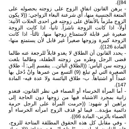
84)).
- يرهن القانون انفاق الزوج على زوجته بحصوله على
المتعة الجنسية منها، أي شرعنة البغاء الزواجي: ((لا يكون
الزوج ملزماً بالأنفاق على زوجته في احدى الحلات الآتية:
أولاً- اذا كانت الزوجة ناشزاً. ثانياً- اذا كانت الزوجة
صغيرة غير قابلة لاستمتاع زوجها منها. ثالثاً- اذا كانت
الزوجة كبيرة وزوجها صغيراً غير قابل لأن يستمتع منها-
المادة 126)).
- يحدد القانون أن الطلاق لا يغدو قابلاً للرجعة عنه طالما
قضى الرجل وطره من زوجته الطفلة، وطالما بلغت
زوجته سن اليأس: ((الطلاق البائن... ينقسم إلى: أ- طلاق
الصغيرة التي لم تبلغ (9) التسع من عمرها وانْ دُخل بها
عمداً أو اشتباهاً. ب- طلاق اليائسة ولا عدة فيه- المادة
147).
- أما المرأة الخرساء أو الصماء في نظر القانون، فتغدو
زانية بمجرد الاشتباه فيها من زوجها دون الحاجة إلى
براهين أو شهود: ((حرمت المرأة على الرجل حرمة
دائمية مؤبدة... فيما لو قذف الزوج امرأته الخرساء أو
الصماء بالزنى- المادة 66)).
- وفي مقابل كل هذه الحقوق المطلقة المتاحة للزوج،