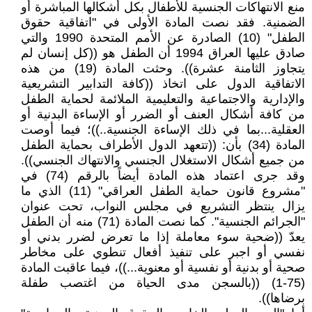
منع الانتهاكات الجنسية للأطفال بكل أشكالها المباشرة أو
الضمنية. فقد نصت المادة الأولى في "اتفاقية حقوق
الطفل" (10) الصادرة عن الأمم المتحدة 1990 والتي
صادق عليها العراق 1994 أن الطفل هو ((كل إنسان لم
يتجاوز الثامنة عشرة)). وحثت المادة (19) من هذه
الاتفاقية الدول على اتخاذ ((كافة التدابير التشريعية
والإدارية والاجتماعية والتعليمية الملائمة لحماية الطفل
من كافة أشكال العنف أو الضرر أو الإساءة البدنية أو
العقلية...بما في ذلك الإساءة الجنسية..))؛ فيما أوصت
المادة (34) بأن: ((تتعهد الدول الأطراف بحماية الطفل
من جميع أشكال الاستغلال الجنسي والانتهاك الجنسي)).
وقد جرى اعتماد هذه المادة أيضاً بالرقم (74) في
"مشروع قانون حماية الطفل العراقي" (11) الذي ما
يزال ينتظر التشريع في مجلس النواب، تحت عنوان
"الجرائم الجنسية". كما نصت المادة (71) منه أن الطفل
يعدّ ((ضحية سوء معاملة إذا ما تعرض لضرر بدني أو
نفسي أو اجبر على تنفيذ أفعال تنطوي على مخاطر
صحية أو بدنية أو نفسية أو معنوية...))، فيما عاقبت المادة
(75-1) ((بالسجن مدى الحياة من اغتصب طفلة
برضاها)).