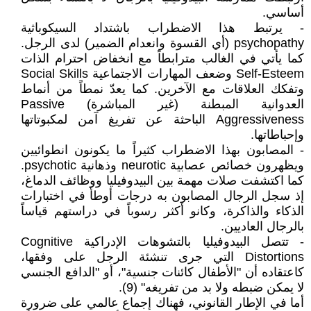
أساسي.
- يرتبط هذا الاضطراب باشتداد السيكوباثية
psychopathy (أي القسوة وانعدام الضمير) لدى الرجل.
كما يأتي في الغالب مترابطاً مع انخفاض احترام الذات
Self-Esteem وضعف المهارات الاجتماعية Social Skills
وتفكك العلاقات مع الآخرين. كما يعدّ نمطاً من أنماط
العدوانية المبطنة (غير المباشرة) Passive
Aggressiveness الباحثة عن تفريغ آمن لمكبوتاتها
وإحباطاتها.
- المصابون بهذا الاضطراب كثيراً ما يكونون انطوائيين
ويظهرون خصائص عصابية neurotic وذهانية psychotic.
كما اكتشفت صلات مهمة بين البيدوفيليا ووظائف الدماغ،
إذ سجل الرجال المصابون به درجات أوطأ في اختبارات
الذكاء والذاكرة، وكانو أكثر رسوباً في دراستهم قياساً
بالرجال العاديين.
- تتصل البيدوفيليا بالتشوهات الإدراكية Cognitive
Distortions التي جرى تنشئة الرجل على وفقها،
كاعتقاده أن "الأطفال كائنات جنسية"، أو "الدافع الجنسي
لا يمكن ضبطه ولا بد من تفريغه" (9).
أما في الإطار القانوني، فهناك إجماع عالمي على ضرورة