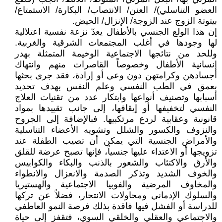
العضو التناسلي)/ العنن/ الانتصاب/ البكارة/ الاستمتاع/
بيتوتة الزوج عند الزوجة/ الإنزال/ الحيض.
إن هذا الولع الجنسي بالأطفال يعدّ نزعة نفسية اعتلالية
لها وجودها في أغلب المجتمعات الشرقية والغربية.
وللحد من نتائجها الاجتماعية الوخيمة المتمثلة بهدر
إنسانية الأطفال وخصوصاً القاصرات منهم وانتهاك
أجسادهن وكرامتهن دون وعي أو إرادة، فقد جرى بحثها
بعمق في الطب النفسي وعلم النفس بهدف تحديد
أسبابها وتصنيف أنواعها وابتكار عدد من تقنيات العلاج
النفسي لتخفيفها أو إيقافها، إلى جانب تقييدها بمواد
قانونية وعقابية لردع مرتكبيها. فبالإضافة إلى الجروح
والنزوف والكسور والشلل وتشويه الأعضاء التناسلية
والأمراض الجنسية التي يمكن أن تصيب الطفلة عند
تزويجها أو الاعتداء عليها جنسياً، فإنها تصبح عرضة للقلق
والأرق والاكتئاب والشعور بالذنب والبكاء والكوابيس
والخوف الشديد وتذكر الصدمة والانعزال والانطواء
والمخاوف المرضية والفوبيا الاجتماعية والهستيريا
والسلوك الإدماني ومحاولات الانتحار، فضلاً عن تركها
للدراسة أو الفشل فيها فاقدة بذلك فرصة النمو العاطفي
والاجتماعي والعقلي والخلقي السوي، فتقفز إلى حياة