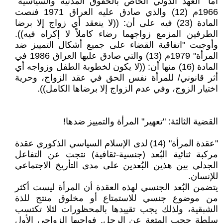
أما "العهد الدولي الخاص بالحقوق المدنية والسياسية"
1966م (12) والذي صادق عليه العراق 1971 فنصت
المادة (23) فيه على أن: ((لا ينعقد أي زواج إلا برضا
الطرفين المزمع زواجهما رضاء كاملاً لا إكراه فيه)).
وأوجبت "اتفاقية القضاء على جميع أشكال التمييز ضد
المرأة" 1979م (13) والتي صادق عليها العراق 1986 في
المادة (16) منها أن: ((لا يكون لخطوبة الطفل وزواجه أي
أثر قانوني/ للمرأة نفس الحق في عقد الزواج، وحرية
اختيار الزوج، وفي عدم الزواج إلا برضاها الكامل)).
القضية الثالثة: "تعهير" المرأة والتمييز ضدها!
"عقدة المرأة" (14) لدى الإسلام السياسي الذكوري عقدة
مركبة ثنائية البُعد (جنسية-ثقافية) نتجت عن التفاعل
الجدلي بين هذين البُعدين على مدى التأريخ الاجتماعي
للإنسان.
يتضمن البُعد الجنسي لهذه العقدة أن المرأة ليست أكثر
من موضوع جنسي للاستمتاع أو مخلوق منتج للذة
الشبقية، ولذلك يجب تقييدها بالمحظورات لئلا تكتسب
سلطة حجب المتعة عن الرجل. فواجبها الزواجي الأول