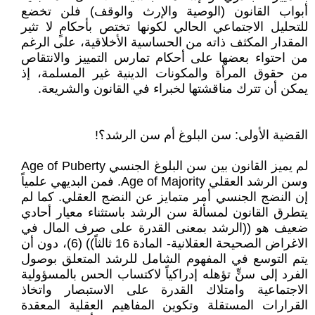
أبواب القانون (الوصية والإرث والوقف) فلن تخضع
للتحليل الاجتماعي الحالي لكونها تختص بأحكامٍ لا تثير
المقدار المكثف ذاته من الحساسية الأخلاقية، على الرغم
من احتواء بعضها على أحكام تمارس التمييز والانتقاص
من حقوق المرأة والمكونات الدينية غير المسلمة، إذ
يمكن أن تترك مناقشتها لخبراء في القانون والشريعة.
القضية الأولى: سن البلوغ أم سن الرشد؟!
لم يميز القانون بين سن البلوغ الجنسي Age of Puberty
وسن الرشد العقلي Age of Majority. فمن البديهي علمياً
إن النضج الجنسي أمر متمايز عن النضج العقلي. كما لم
يتطرق القانون لمسألة سن الرشد باستثناء معيار أحادي
ضعيف هو ((الرشد بمعنى القدرة على صرف المال في
الاغراض الصحيحة العقلانية- المادة 16 ثالثاً)) (6)، دون أن
يتم التوسع في المفهوم الشامل للرشد المتعلق بوصول
الفرد إلى سنٍّ تؤهله إدراكياً لاكتساب الحس بالمسؤولية
الاجتماعية وامتلاك القدرة على الاستبصار واتخاذ
القرارات المستقلة وتكوين المفاهيم العقلية المعقدة