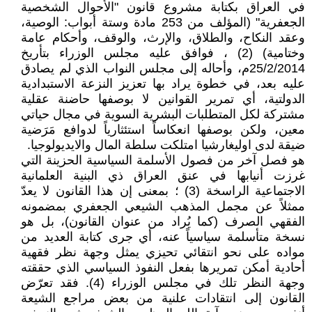
في العراق بكتابة مشروع قانون "الأحوال الشخصية
الجعفرية" (المؤلف من 253 مادة وستة أبواب: الوصية،
وعقد النكاح، والطلاق، والإرث، والوقف، وأحكام عامة
وختامية) (2) ، فوافق عليه مجلس الوزراء بتأريخ
25/2/2014م، وأحاله إلى مجلس النواب الذي لم يصادق
عليه بعد، في خطوة يراد بها تعزيز النزعة الاستبدادية
الدولتية، أي تمرير القوانين لا بوصفها حاضنة عقلية
مشتركة لكل المتطلبات البشرية السوية في مجال حياتي
معين، ولكن بوصفها انعكاساً استئثارياً لدوافع مَرَضية
ضيقة لدى اوليغارشيا امتلكت سلطة المال والايديولوجيا.
هو فصل آخر من فصول الأسلمة السياسية الحزينة التي
غرزت أنيابها في عنق العراق ذي البنية العلمانية
الاجتماعية الراسخة (3) ؛ بمعنى إن هذا القانون لا يعدّ
ممثلاً عن مجمل المذهب الشيعي الجعفري بمضمونه
الفقهي الصرف (كما يُراد من عنوان القانون)، بل هو
نسخة متأسلمة سياسياً عنه، أي جرى كتابة العديد من
مواده على نحو انتقائي تحيزي يمثل وجهة نظر فقهية
أحادية أمكن تمريرها بفعل النفوذ السياسي الذي حققته
وجهة النظر تلك في مجلس الوزراء (4). فقد تعرّض
القانون إلى انتقادات علنية من بعض مراجع الشيعة