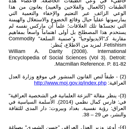
خاطيء في وعي الطبقات الخاضعة. فأعضاء هذه
الطبقات (كالعمال والفلاحين والعبيد) يعانون من هذا
الوعي الزائف عبر التعتيم والإخفاء والتعمية التي
يمارسونها عقلياً حيال وقائع الخضوع والاستغلال والهيمنة
التي تجسدّها تلك العلاقات؛ علماً أن ماركس نفسه لم
يستخدم هذا المصطلح بل أولى اهتماماً واسعاً بمفاهيم
مقاربة كـ"الايديولوجيا" و"صنمية السلعة" Commodity
Fetishism. لمزيد من الاطلاع، يُنظر:
William A. Darity (2008). International
Encyclopedia of Social Sciences (Vol 3). Detroit:
Macmillan Reference. P. 81-82.
(2) - طبقاً لنص القانون المنشور في موقع وزارة العدل
العراقية:
http://www.moj.gov.iq/index.php
(3)- ينظر مقالة "النزعة العلمانية في الشخصية العراقية"
في: فارس كمال نظمي (2014). الأسلمة السياسية في
العراق: رؤية نفسية. بغداد وبيروت: دار المدى للثقافة
والنشر، ص 29 – 38.
(4)- أوعز وزير العدل العراقي "حسن الشمري" بصياغة