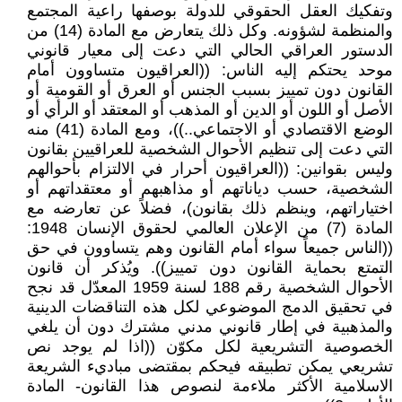
وتفكيك العقل الحقوقي للدولة بوصفها راعية المجتمع
والمنظمة لشؤونه. وكل ذلك يتعارض مع المادة (14) من
الدستور العراقي الحالي التي دعت إلى معيار قانوني
موحد يحتكم إليه الناس: ((العراقيون متساوون أمام
القانون دون تمييز بسبب الجنس أو العرق أو القومية أو
الأصل أو اللون أو الدين أو المذهب أو المعتقد أو الرأي أو
الوضع الاقتصادي أو الاجتماعي..))، ومع المادة (41) منه
التي دعت إلى تنظيم الأحوال الشخصية للعراقيين بقانون
وليس بقوانين: ((العراقيون أحرار في الالتزام بأحوالهم
الشخصية، حسب دياناتهم أو مذاهبهم أو معتقداتهم أو
اختياراتهم، وينظم ذلك بقانون)، فضلاً عن تعارضه مع
المادة (7) من الإعلان العالمي لحقوق الإنسان 1948:
((الناس جميعاً سواء أمام القانون وهم يتساوون في حق
التمتع بحماية القانون دون تمييز)). ويُذكر أن قانون
الأحوال الشخصية رقم 188 لسنة 1959 المعدّل قد نجح
في تحقيق الدمج الموضوعي لكل هذه التناقضات الدينية
والمذهبية في إطار قانوني مدني مشترك دون أن يلغي
الخصوصية التشريعية لكل مكوّن ((اذا لم يوجد نص
تشريعي يمكن تطبيقه فيحكم بمقتضى مباديء الشريعة
الاسلامية الأكثر ملاءمة لنصوص هذا القانون- المادة