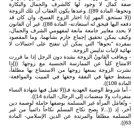
صفة كمال لا وجود لها كالشرف والجمال والبكارة
ونحوها- المادة 89)). وعندها يكون العقاب أن تلك الزوجة
((لا تستحق المهر إذا اختار الزوج الفسخ، وان كان قد
دفعه اليها فيحق له استعادته- المادة 88)). غير أن القانون
لا يحدد معايير جامعة مانعة لمفهومي الشرف والجمال،
وكيف يمكن تحقيق إجماع جازم بشأنهما، وما المقصود
بمفردة "نحوها" التي يمكن أن تنفتح على احتمالات لا
نهائية لإثبات تدليس الزوجة.
- ويعاقب القانونُ الزوجة بشدة دون الرجل إذا ما قررت
الامتناع كلياً عن الممارسة الجنسية مع زوجها: ((إذا
نشزت الزوجة بمنعها زوجها من الاستمتاع بها مطلقاً،
يسقط حقها في النفقة وحقها في المبيت والمواقعة-
المادة 108)).
- أما شروط الوصية العهدية فـ((لا تقبل فيها شهادة النساء
منفردات ولا منضمات إلى الرجال- المادة 14)).
- وتُعامَل المرأة غير المسلمة بوصفها حاملة لوصمة دين
آخر، إذ ((...لا يصح نكاح المسلم نكاحاً دائمياً من غير
المسلمة مطلقاً والمرتدة عن الدين الإسلامي- المادة
63)).