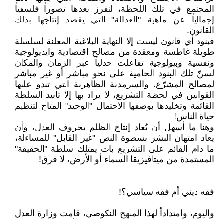
المجتمع في تلك اللحظة، لتفرز بعدها تصوراً فلسفياً
إجمالياً عن ماهية "العدالة" التي يقصد إنتاجها بذلك
القانون.
فبنود أي قانون ليست إلا النهاية البلاغية المعلنة لسلسلة
طويلة غاطسة ومعقدة من مصالح اقتصادية وايديولوجية
ونفسية وبيولوجية تفاعلت جدلياً عبر الزمان والمكان
لسنّ تلك البنود الحامية على نحو مباشر أو غير مباشر
لمصالح المشرّع. والسرمدية الظاهرية التي تبدو عليها
القوانين في لحظة التشريع، لا يراد بها إلا تأبيد السلطة
القائمة وتخليدها بوصفها الاحتمال "الوحيد" المتاح لتنظيم
حياة الناس!
وهنا ما أسهل أن يُعاد إنتاج الظلم بحروف العدل، وأن
يعاد امتهان البشر بسطوة النص "غير القابل" للمساءلة،
ما دام القائم على التشريع بات يمتلك سلطة "الحقيقة"
المستمدة من ميتافيزيقا السماء أو الأرض، لا فرق!
فقه ديني أم فقه سياسي؟!
واليوم، وامتداداً لهذا المنهج النكوصي، قامت وزارة العدل