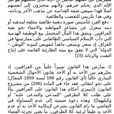
الإله الذي يحكم غيرهم، ولأنهم متحيزون إلى أنفسهم
أصلاً فهذا سينفي صفة القداسة عن مذهب الآخر وديانته،
وفي هذا تكريس للتعصب والطائفية.
- دفع الفرد لتأسيس صورة ذهنية طائفية مغلقة لمذهبه أو
دينه بمعزل عن مشاعر المواطنة والانتماء نحو بقية
العراقيين. ويتفق هذا المآل المحتمل مع الوظيفة الهدمية
التي دأب الإسلام السياسي الطائفاني على ممارستها في
العراق، إذ سعى ويسعى جاهداً لتقويض كينونة "الوطن –
الدولة" التي لا تتفق مع بنيته الطارئية القائمة على إنتاج
التفتت والرثاثة (15) .
2- يمارس هذا القانون تمييزاً علنياً بين العراقيين، إذ
يخيّرهم بين الأخذ به أو الأخذ بقانون الأحوال الشخصية
الساري حالياً (أي القانون رقم 188 لسنة 1959 المعدّل)
على نحو انتقائي. فقد جاء في المادة (246) من مشروع
القانون: ((تسري أحكام هذا القانون على العراقيين بناءً
على طلب كلا الطرفين "المدعي والمدعى عليه" أو
وكيليهما)). وهذه دعوة ضمنية إلى عدم المساواة في
التقاضي ما دام القانون يشرعن لإمكانية الأخذ به أو عدم
الأخذ به طبقاً لرغبة كلا الطرفين، ما يعني تجزئة القضاء