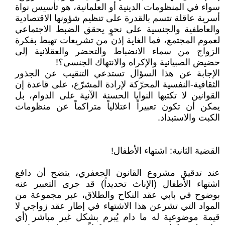
سواء في المنظومات الدينية أو العلمانية، هو تأسيس نواة
أسرية عاقلة تتسم بالقدرة على تنظيم شؤونها الاقتصادية
والعاطفية والجنسية على نحوٍ يحقق الضبط الاجتماعي
لعموم المجتمع، فما الغاية إذن من تشريعات تهبط بفكرة
الزواج من سماء الانضباط والتحضر والعقلانية إلى
حضيض الصبيانية والإكراه والانتهاك الجنسي؟!
الإجابة عن هذا السؤال تستدعي التنقيب عن الجذور
الثقافية-النفسية المحرّكة لإرادة المشرّع، على قاعدة إن
القوانين لا تكتبها النوايا الحسنة الآنية على الدوام، بل
يمكن أن تكون تعبيراً اعتلالياً متراكماً عن منظومات
الكبت والاستبداد.
القضية الثانية: اشتهاء الأطفال!
عند تدقيق مشروع القانون الجعفري، يتضح أن دافع
اشتهاء الأطفال (الإناث تحديداً) قد جرى التعبير عنه
بوضوح في بابي عقد النكاح والطلاق، عبر مجموعة من
المواد التي تشرعن هذا الاشتهاء في إطار عقد زواجي لا
قيمة موضوعية له ما دام يُبرم بشكل غير مباشر (أي