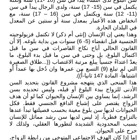
سن البلوغ لدى النساء يبدأ في سن (10 -11) سنة ولكنه
يكتمل في سن (15- 17) سنة، ولدى الرجال يبدأ في سن
(11- 12) سنة ويكتمل في سن (16 – 17) سنة، مع
انخفاض هذه الأعمار بمعدل سنة أو سنتين عن المعدل
في البلدان الحارة.
وهذا يعني إن الإنسان (إنثى أم ذكر) لا تكتمل فزيولوجيته
الجنسية قبل انقضاء (5- 6) سنوات من بداية بلوغه. إلا أن
القانون الحالي أباح نكاح القاصرات في سن ما قبل
اكتمال البلوغ، بل وحتى في سن ما قبل بدء البلوغ، ما
يعدّ اعتداءً جنسياً يبلغ مرتبة الاغتصاب ((...طلاق الصغيرة
التي لم تبلغ (9) التسع من عمرها وان دُخل بها عمداً أو
اشتباهاً- المادة 147 ثانيا-أً)).
هذا المنحى الذي ينتهجه مشروع القانون بتحديد السن
الأدنى للزواج ببدء البلوغ أو قبله، وليس تحديده بسن
الرشد، إنما يساوي بين الإنسان والحيوان كما لو أن هدف
الزواج يقتصر على إشباع الدافع الجنسي فقط. فكل
الحيوانات لديها سن بلوغ معينة بحسب فصيلتها تبدأ عندها
بالتزاوج فطرياً، إذ ليس لديها سن رشد مماثل للإنسان
بسبب المحدودية الشديدة لتطورها العقلي، ولذلك لا
حرج على الحيوان.
إما إذا كان الهدف الاجتماعي المتوخى من رابطة الزواج،