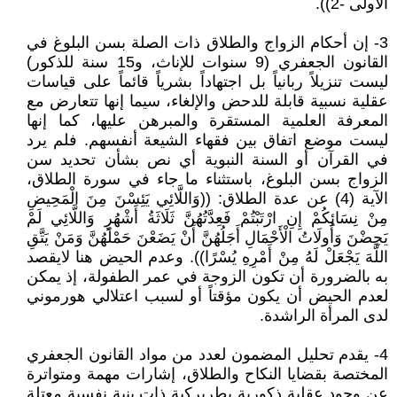
الأولى -2)).
3- إن أحكام الزواج والطلاق ذات الصلة بسن البلوغ في
القانون الجعفري (9 سنوات للإناث، و15 سنة للذكور)
ليست تنزيلاً ربانياً بل اجتهاداً بشرياً قائماً على قياسات
عقلية نسبية قابلة للدحض والإلغاء، سيما إنها تتعارض مع
المعرفة العلمية المستقرة والمبرهن عليها، كما إنها
ليست موضع اتفاق بين فقهاء الشيعة أنفسهم. فلم يرد
في القرآن أو السنة النبوية أي نص بشأن تحديد سن
الزواج بسن البلوغ، باستثناء ما جاء في سورة الطلاق،
الآية (4) عن عدة الطلاق: ((وَاللَّائِي يَئِسْنَ مِنَ الْمَحِيضِ
مِنْ نِسَائِكُمْ إِنِ ارْتَبْتُمْ فَعِدَّتُهُنَّ ثَلَاثَةُ أَشْهُرٍ وَاللَّائِي لَمْ
يَحِضْنَ وَأُولَاتُ الْأَحْمَالِ أَجَلُهُنَّ أَنْ يَضَعْنَ حَمْلَهُنَّ وَمَنْ يَتَّقِ
اللَّهَ يَجْعَلْ لَهُ مِنْ أَمْرِهِ يُسْرًا)). وعدم الحيض هنا لايقصد
به بالضرورة أن تكون الزوجة في عمر الطفولة، إذ يمكن
لعدم الحيض أن يكون مؤقتاً أو لسبب اعتلالي هورموني
لدى المرأة الراشدة.
4- يقدم تحليل المضمون لعدد من مواد القانون الجعفري
المختصة بقضايا النكاح والطلاق، إشارات مهمة ومتواترة
عن وجود عقلية ذكورية بطريركية ذات بنية نفسية معتلة