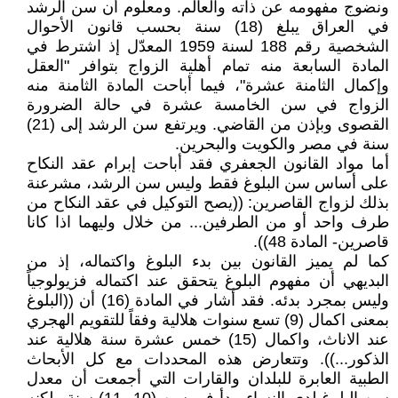
ونضوج مفهومه عن ذاته والعالم. ومعلوم أن سن الرشد
في العراق يبلغ (18) سنة بحسب قانون الأحوال
الشخصية رقم 188 لسنة 1959 المعدّل إذ اشترط في
المادة السابعة منه تمام أهلية الزواج بتوافر "العقل
وإكمال الثامنة عشرة"، فيما أباحت المادة الثامنة منه
الزواج في سن الخامسة عشرة في حالة الضرورة
القصوى وبإذن من القاضي. ويرتفع سن الرشد إلى (21)
سنة في مصر والكويت والبحرين.
أما مواد القانون الجعفري فقد أباحت إبرام عقد النكاح
على أساس سن البلوغ فقط وليس سن الرشد، مشرعنة
بذلك لزواج القاصرين: ((يصح التوكيل في عقد النكاح من
طرف واحد أو من الطرفين... من خلال وليهما اذا كانا
قاصرين- المادة 48)).
كما لم يميز القانون بين بدء البلوغ واكتماله، إذ من
البديهي أن مفهوم البلوغ يتحقق عند اكتماله فزيولوجياً
وليس بمجرد بدئه. فقد أشار في المادة (16) أن ((البلوغ
بمعنى اكمال (9) تسع سنوات هلالية وفقاً للتقويم الهجري
عند الاناث، واكمال (15) خمس عشرة سنة هلالية عند
الذكور...)). وتتعارض هذه المحددات مع كل الأبحاث
الطبية العابرة للبلدان والقارات التي أجمعت أن معدل