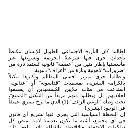
لطالما كان التأريخ الاجتماعي الطويل للإنسان مكتظاً
بأحداثٍ جرى فيها شرعنةُ الجريمة وتسويغها عبر
مأسستها بإطار متين من "عصمة" قانونية تُستمد تارة من
"ضرورات" لاهوتية وتارة من "أعراف" دنيوية.
ولطالما جرى تمرير أقسى المظالم وأكثرها تنكيلاً
بالكرامة البشرية، بمسميات "قداسوية" أو "عدالوية"
استدعت من مئات ملايين المُستعبَدين أن يصفقوا
لجلاديهم، بل ويطلبوا منهم مزيداً من التنكيل "الممتع"،
تحت وطأة "الوعي الزائف" (1) الذي ما برح يسري عميقاً
في الوجود البشري!
إن اللحظة السياسية التي يجري فيها تشريع أي قانون
في أي مجتمع، أشبه ما تكون بعدسة لامة تمتص كل
تراكمات الاجتماع والاقتصاد والثقافة التي بلغها ذلك