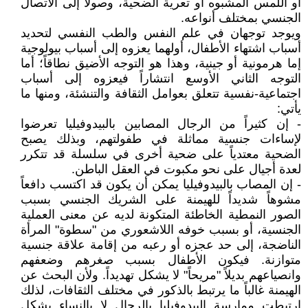
أو اللمس المشبوه أو تعرية الضحية، وصولاً إلى الاتصال
الجنسي بمختلف أنواعه.
ويوجد توجهان في علم النفس والطب النفسي لتحديد
أسباب اشتهاء الأطفال، أولهما يعزوه إلى أسباب بيولوجية
إما هرمونية أو جينية، وهذا هو التوجه الأضيق نطاقاً؛ أما
التوجه الثاني الأوسع انتشاراً فيعزوه إلى أسباب
اجتماعية-نفسية تتعلق بعوامل الثقافة والتنشئة، ومنها ما
يأتي:
- إن كثيراً من الرجال المصابين بالبيدوفيليا تعرضوا
لإساءات جنسية مماثلة في طفولتهم، وبذلك يصبح
الضحية معتدياً على ضحية أخرى في سلسلة قد تتكرر
لعدة أجيال على نحو مكبوت في العقل الباطن.
- إن المصاب بالبيدوفيليا يمكن أن يكون قد اكتسب دافعاً
مشوهاً شديداً للهيمنة على الشريك الجنسي بسبب
الصور النمطية الخاطئة المتكونة لديه عن معنى العملية
الجنسية، أو بسبب خوفه اللاشعوري من "سطوة" المرأة
الناضجة، إلى حد عجزه أو رعبه من إقامة علاقة جنسية
متوازنة. فيكون الأطفال بسبب صغرهم وضعفهم
وانصياعهم بديلاً "مريحاً" لا يشكل تهديداً. ولأن البحث عن
الهيمنة غالباً ما يرتبط بالذكور في مختلف الثقافات، لذلك
ارتبطت ممارسة البيدوفيليا بالرجال لا بالنساء بشكل