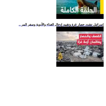
.. إسرائيل تشدد حصار غزة وتقييد إدخال الغذاء والأدوية وسفر المر