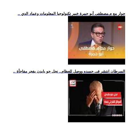
.. حوار مع م.مصطفى أبو جمرة خبير تكنولوجيا المعلومات وعماد الدي
.. السرطان انتشر فى جسده ووصل للعظام.. نجل جو بايدن يفجر مفاجأة