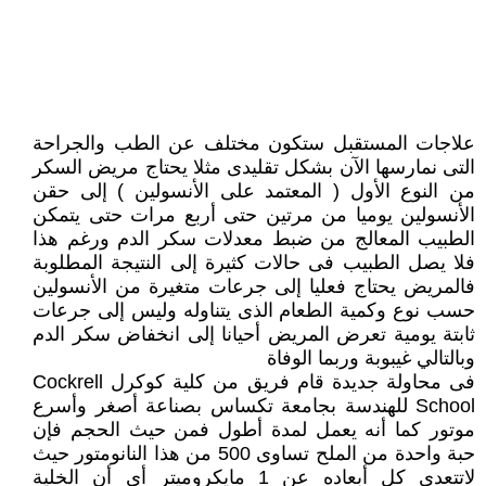
علاجات المستقبل ستكون مختلف عن الطب والجراحة
التى نمارسها الآن بشكل تقليدى مثلا يحتاج مريض السكر
من النوع الأول ( المعتمد على الأنسولين ) إلى حقن
الأنسولين يوميا من مرتين حتى أربع مرات حتى يتمكن
الطبيب المعالج من ضبط معدلات سكر الدم ورغم هذا
فلا يصل الطبيب فى حالات كثيرة إلى النتيجة المطلوبة
فالمريض يحتاج فعليا إلى جرعات متغيرة من الأنسولين
حسب نوع وكمية الطعام الذى يتناوله وليس إلى جرعات
ثابتة يومية تعرض المريض أحيانا إلى انخفاض سكر الدم
وبالتالي غيبوبة وربما الوفاة
فى محاولة جديدة قام فريق من كلية كوكرل Cockrell
School للهندسة بجامعة تكساس بصناعة أصغر وأسرع
موتور كما أنه يعمل لمدة أطول فمن حيث الحجم فإن
حبة واحدة من الملح تساوى 500 من هذا النانومتور حيث
لاتتعدى كل أبعاده عن 1 مايكروميتر أى أن الخلية