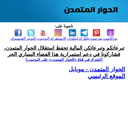
تابعونا على:
بودكاست
بنترست
تيلكرام
لينكدإن
الانستغرام
اليوتيوب
التويتر
الفيسبوك
تبرعاتكم وتبرعاتكن المالية تحفظ استقلال الحوار المتمدن،
فشاركونا في دعم استمرارية هذا الفضاء اليساري الحر
[اشترك في قناة ‫«الحوار المتمدن» على اليوتيوب]
الحوار المتمدن - موبايل
الموقع الرئيسي