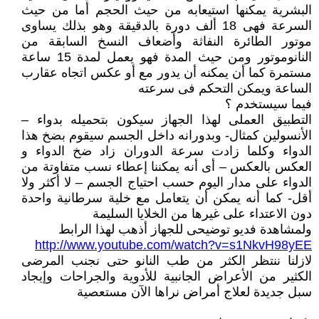
البشرية يمكنها استيعابه من حيث الحجم أما من حيث
السرعة فهى 18 ألف دورة بالدقيقة وهو بذلك يساوى
موتور الطائرة النفاثة وأضعاف النسخ السابقة من
النانوموتور ومن حيث المدة فهو يعمل لمدة 15 ساعة
مستمرة كما أن يمكنه أن يدور مع أو عكس اتجاه عقارب
الساعة ويمكن التحكم فى سرعته
فيما سيستخدم ؟
التطبيق العملى لهذا الجهاز سيكون بتحميله بدواء –
الأنسولين كمثال- وبدورانه داخل الجسم سيقوم بضخ هذا
الدواء وكلما زادت سرعة الدوران زاد ضخ الدواء و
العكس بالعكس – أى أنه يمكننا إعطاء نسب متفاوتة من
الدواء على مدار اليوم حسب احتياج الجسم – لا أكثر ولا
أقل- كما أنه يمكن أن يتعامل مع خلية سرطانية واحدة
دون الاعتداء على غيرها من الخلايا السليمة
ولمشاهدة فديو توضيحى للجهاز أذهب لهذا الرابط
http://www.youtube.com/watch?v=s1NkvH98yEE
لازلنا ننتظر الكثر من طب النانو حتى نجنب المرضى
الكثير من الأعراض الجانبية للأدوية والجراحات وإيجاد
سبل جديدة لعلاج أمراض نراها الآن مستعصية