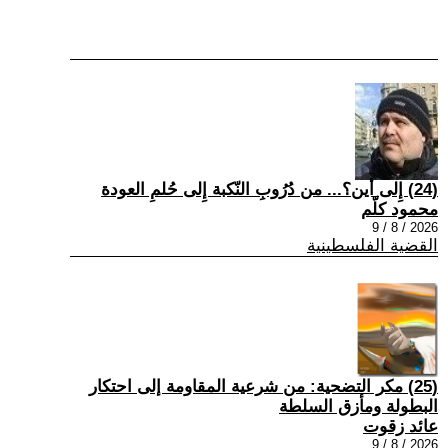
(24) إِلى أين؟... من دُرُوبِ النّكبة إِلى حُلمِ العودة
محمود كلّم
2026 / 8 / 9
القضية الفلسطينية
(25) مكر التضحية: من شرعية المقاومة إلى احتكار
البطولة ومأزق السلطة
عائد زقوت
2026 / 8 / 9