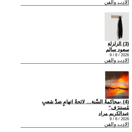
الادب والفن
(3) الزلزلة
سعود سالم
2026 / 8 / 9
الادب والفن
(4) -محاكمةُ السَّنة… لائحةُ اتهامٍ ضدَّ شعبٍ
مُستنزَف”
عبدالكريم مراد
2026 / 8 / 9
الادب والفن