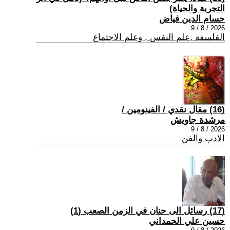
التجربة والحياة)
حسام الدين فياض
2026 / 8 / 9
الفلسفة ,علم النفس , وعلم الاجتماع
(16) مقال نقدي / الفينومين /
مرشدة جاويش
2026 / 8 / 9
الادب والفن
(17) رسائل الى حنان في الزمن الصعب (1)
حسين علي الحمداني