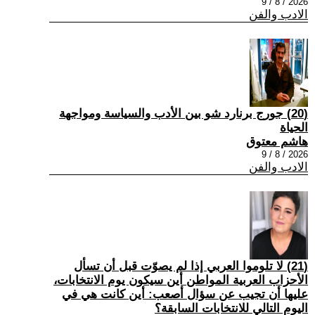
2026 / 8 / 9
الادب والفن
(20) جورج برنارد شو بين الأدب والسياسة ومواجهة
الحياة
هاشم معتوق
2026 / 8 / 9
الادب والفن
(21) لا تلوموا العربي إذا لم يصوّت قبل أن تسأل
الأحزاب العربية المواطن أين سيكون يوم الانتخابات،
عليها أن تجيب عن سؤال أصعب: أين كانت هي في
اليوم التالي للانتخابات السابقة؟