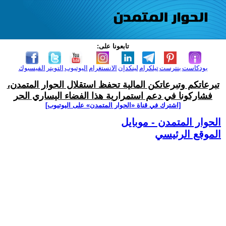
تابعونا على:
بودكاست
بنترست
تيلكرام
لينكدإن
الانستغرام
اليوتيوب
التويتر
الفيسبوك
تبرعاتكم وتبرعاتكن المالية تحفظ استقلال الحوار المتمدن،
فشاركونا في دعم استمرارية هذا الفضاء اليساري الحر
[اشترك في قناة ‫«الحوار المتمدن» على اليوتيوب]
الحوار المتمدن - موبايل
الموقع الرئيسي