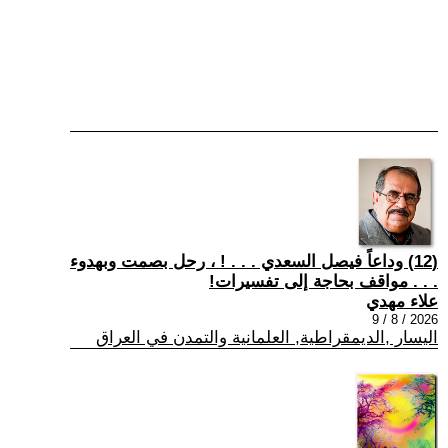
(12) وداعاً فيصل السعدي . . . ! ، رحل بصمت وبهدوء
. . . مواقف بحاجة إلى تفسيرات!
علاء مهدي
2026 / 8 / 9
اليسار ,الديمقراطية, العلمانية والتمدن في العراق