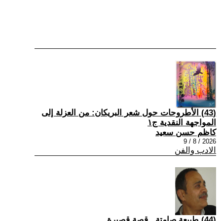
(43) الأطروحات حول شعر البريكان: من العزلة إلى
المواجهة النقدية ج١
كاظم حسن سعيد
2026 / 8 / 9
الادب والفن
(44) طبيعة صامتة...قصة قصيرة