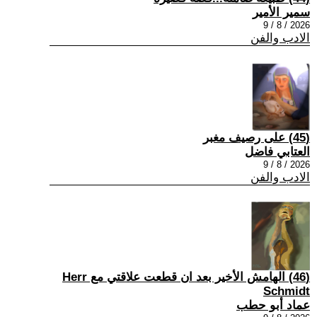
سمير الأمير
2026 / 8 / 9
الادب والفن
(45) على رصيف مغبر
العتابي فاضل
2026 / 8 / 9
الادب والفن
(46) الهامش الأخير بعد ان قطعت علاقتي مع Herr
Schmidt
عماد أبو حطب