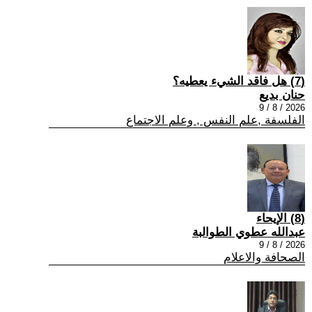
(7) هل فاقد الشيء يعطيه؟
حنان بديع
2026 / 8 / 9
الفلسفة ,علم النفس , وعلم الاجتماع
(8) الإيحاء
عبدالله عطوي الطوالبة
2026 / 8 / 9
الصحافة والاعلام