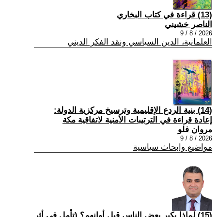
(13) قراءة في كتاب البخاري
الناصر خشيني
2026 / 8 / 9
العلمانية، الدين السياسي ونقد الفكر الديني
(14) بنية الردع الإقليمية وترسيخ مركزية الدولة:
إعادة قراءة في الترتيبات الأمنية لاتفاقية مكة
مروان فلو
2026 / 8 / 9
مواضيع وابحاث سياسية
(15) لماذا يكبر بعض الناس قبل أوانهم؟ (تأمل في أثر