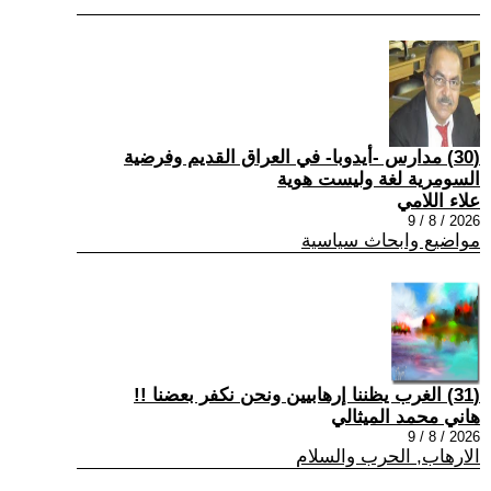
(30) مدارس -أيدوبا- في العراق القديم وفرضية
السومرية لغة وليست هوية
علاء اللامي
2026 / 8 / 9
مواضيع وابحاث سياسية
(31) الغرب يظننا إرهابيين ونحن نكفر بعضنا !!
هاني محمد الميثالي
2026 / 8 / 9
الارهاب, الحرب والسلام