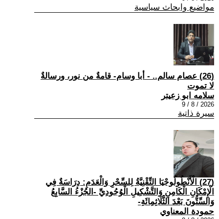
مواضيع وابحاث سياسية
(26) عصام سالم.. - أبا وسام- قامةٌ من نور، ورسالةٌ
لا تموت
سلامه ابو زعيتر
2026 / 8 / 9
سيرة ذاتية
(27) الْأَنْطُولُوجْيَا التِّقْنِيَّةُ لِلسِّحْرِ وَالْعَدَمِ: دِرَاسَةٌ فِي
الْإِمْكَانِ الْكَامِنِ وَالتَّشْكِيلِ الْوُجُودِيِّ -الجُزْءُ السَّابِعُ
وَالسِّتُّونَ بَعْدَ الثَّلَاثِمِائَةِ-
حمودة المعناوي