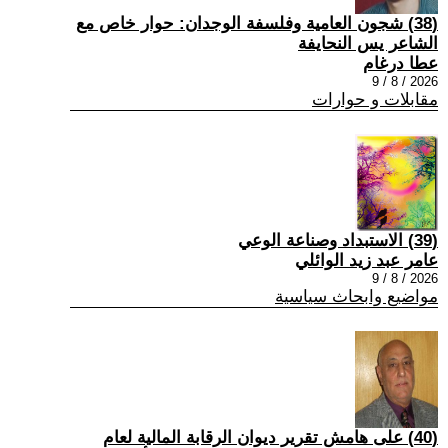
(38) شجون العامية وفلسفة الوجدان: حوار خاص مع
الشاعر يس النحايفة
عطا درغام
2026 / 8 / 9
مقابلات و حوارات
(39) الاستبداد وصناعة الوعي
عامر عبد زيد الوائلي
2026 / 8 / 9
مواضيع وابحاث سياسية
(40) على هامش تقرير ديوان الرقابة المالية لعام