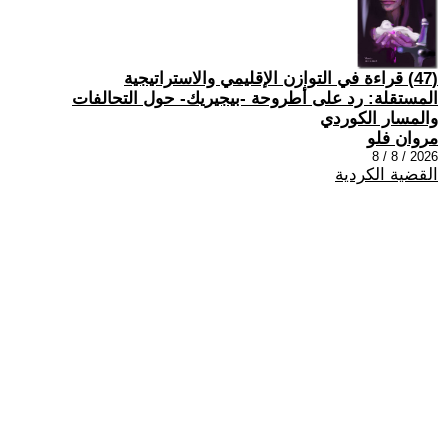
(47) قراءة في التوازن الإقليمي والاستراتيجية
المستقلة: رد على أطروحة -بيجيريك- حول التحالفات
والمسار الكوردي
مروان فلو
2026 / 8 / 8
القضية الكردية