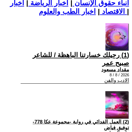
أنباء حقوق الإنسان
|
اخبار الرياضة
|
اخبار
|
اخبار الطب والعلوم
الاقتصاد
|
(1) رحيلك خسارتنا الباهظة / للشاعر
صبيح عمر
مقداد مسعود
2026 / 8 / 8
الادب والفن
(2) العمل الفدائي في رواية -مجموعة عكا 778-
توفيق فياض