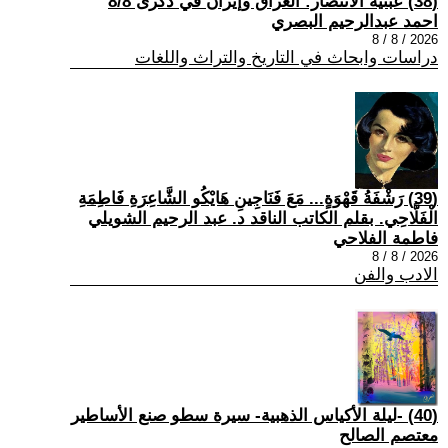
(38) عبثية الانتصار: العراق وإيران في ذكرى 8/8
احمد عبدالرحيم البصري
2026 / 8 / 8
دراسات وابحاث في التاريخ والتراث واللغات
(39) رَشْفَةُ قَهْوَةٍ... مَعَ فَنَاجِينِ هَايْكُو الشَّاعِرَةِ فَاطِمَةِ
الْفَلَّاحِي. بقلم الكاتب الناقد د. عبد الرحيم الشويلي
فاطمة الفلاحي
2026 / 8 / 8
الادب والفن
(40) -ليلة الأكياس الذهبية- سيرة سطو صنع الأساطير
معتصم الصالح