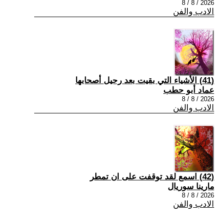
2026 / 8 / 8
الادب والفن
(41) الأشياء التي بقيت بعد رحيل أصحابها
عماد أبو حطب
2026 / 8 / 8
الادب والفن
(42) اسمع لقد توقفت على ان تمطر
مارينا سوريال
2026 / 8 / 8
الادب والفن