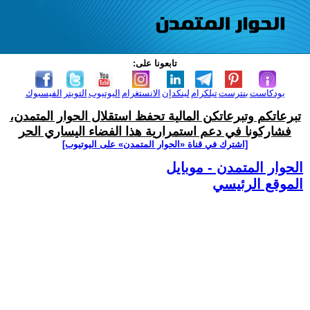
تابعونا على:
بودكاست
بنترست
تيلكرام
لينكدإن
الانستغرام
اليوتيوب
التويتر
الفيسبوك
تبرعاتكم وتبرعاتكن المالية تحفظ استقلال الحوار المتمدن،
فشاركونا في دعم استمرارية هذا الفضاء اليساري الحر
[اشترك في قناة ‫«الحوار المتمدن» على اليوتيوب]
الحوار المتمدن - موبايل
الموقع الرئيسي