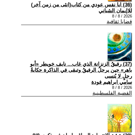
(36) ايا نفس عودي من كتاب(انثى من زمن آخر)
للاإيمان الشباني
2026 / 8 / 8
قضايا ثقافية
(37) رفيقُ الزنزانة الذي غاب... نايف خويطر «أبو
باهر» حين يرحلُ الرفيقُ وتبقى في الذاكرة حكايةُ
رجلٍ لا يُنسى
سامي ابراهيم فودة
2026 / 8 / 8
القضية الفلسطينية