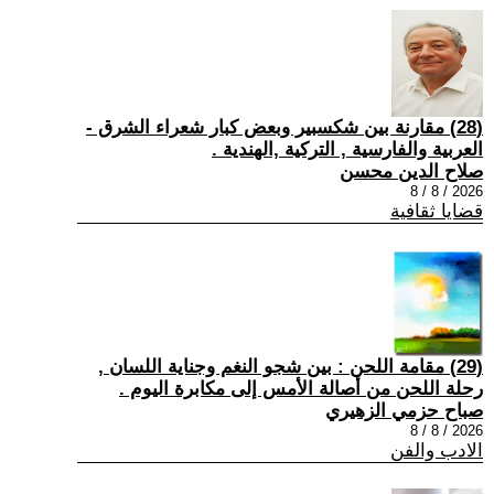
(28) مقارنة بين شكسبير وبعض كبار شعراء الشرق -
العربية والفارسية , التركية ,الهندية .
صلاح الدين محسن
2026 / 8 / 8
قضايا ثقافية
(29) مقامة اللحن : بين شجو النغم وجناية اللسان ,
رحلة اللحن من أصالة الأمس إلى مكابرة اليوم .
صباح حزمي الزهيري
2026 / 8 / 8
الادب والفن