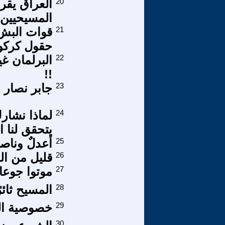
20
العراق يقر
المسيحيين
21
قوات البش
حقول كركوك
22
البرلمان غ
!!
23
جابر نصار 
24
لماذا نشار
يتحقق لنا ال
25
أعدلٌ وناصر
26
قليل من ال
27
موتوا جوعا 
28
المسيح ثائرً
29
خصوصية ال
30