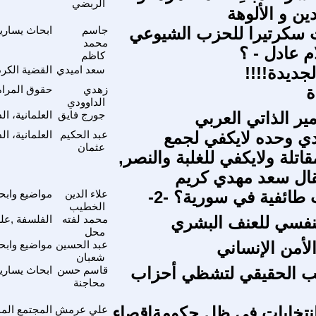
الربضي
دين و الألوهة
ت سكرتيرا للحزب الشيوعي
جاسم
ابحاث يساري
محمد
م عادل - ؟
كاظم
جديدة!!!!
سعد اميدي
القضية الكرد
ة
زهدي
حقوق المراة 
الداوودي
ير الذاتي العربي
جورج فايق
العلمانية، ا
ادي وحده لايكفي لجمع
عبد الحكيم
العلمانية، ا
عثمان
اتلة ولايكفي للغلبة والنصر,
قال سعد مهدي كريم
طائفية في سورية؟ -2-
علاء الدين
مواضيع وابح
الخطيب
نفسي للعنف البشري
محمد لفته
الفلسفة ,علم
محل
أمن الإنساني
عبد الحسين
مواضيع وابح
شعبان
بب الحقيقي لتشظي أحزاب
قاسم حسن
ابحاث يساري
محاجنة
نتخابات في ظل حكومةاقصاء
علي عرمش
المجتمع الم