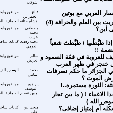
شوكت
سار العربي مع بوتين
فالح
مواضيع وابح
الحمراني
يت بين العلم والخرافة (4)
هشام حتاته
العلمانية، ا
ى أين؟
مصطفى
مواضيع وابح
محمد
غريب
ٌ إذا ظبَّطْتها / ظبَّطتَ شعباً
محمد رفعت
كتابات ساخر
الدومي
مة !!
يف للعروبة في قمّة الصمود و
سالم
مواضيع وابح
لعريض
ى خنجر في ظهر العرب
 الجزائر ما حكم تصرفات
محمد
اليسار , الد
سامي
ض الموت ؟
ة: الثورة مستمرة..!
إبراهيم
مواضيع وابح
اليوسف
دا الاغبياء ! ( ما بين تجار
مبين عصام
العلمانية، ا
صوص الله )
كله أم إمتياز إضافى؟
منجى بين
كتابات ساخر
على