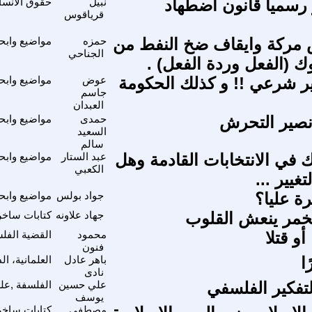
 رسميا قانون اضطهاد
نبيل
حقوق الانسا
قرياقوس
 مركة وايقاف ضخ النفط من
حمزه
مواضيع وابح
الجناحي
 (الفعل وردة الفعل) .
ير شرعي !! و كذلك الحكومة
عوض
مواضيع وابح
جاسم
العبدان
نصير التحرش
حمدى
مواضيع وابح
السعيد
سالم
ك في الانتخابات القادمة وهل
عبد الستار
مواضيع وابح
الكعبي
تغيير ...
ة عليا؟
جواد بولس
مواضيع وابح
خمر ينعش القلوب
جهاد علاونه
كتابات ساخر
أو قتلا
محمود
القضية الفل
فنون
ا
باهر عادل
العلمانية، ا
نادى
تفكير الفلسفي
علي حسين
الفلسفة ,علم
يوسف
مصطفى
كتابات ساخر