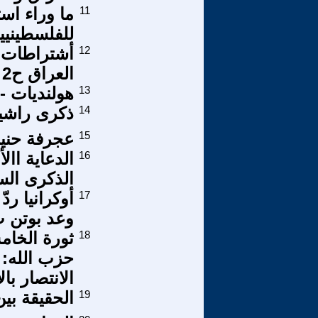
11
ما وراء اس
للفلسطينيي
12
أشتراطات ا
العراق ح2
13
هولنديات - أ
14
ذكرى راشي
15
عجرفة حنين
16
الدعاية اال
الذكرى السن
17
أوكرانيا رد
وعد بوتن ب
18
ثورة الخا
حزب الله: 
الانتصار بال
19
الحقيقة بي