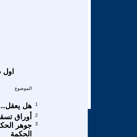
اول ص
الموضوع
1
هل يعقل...
2
أوراق تسقط
3
جوهر الحكم
الحكمة