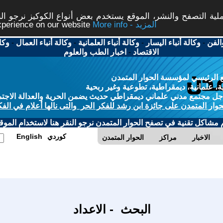
ة التصفح والنشر، الموقع يستخدم بعض أنواع الكوكيز نرجو النق
More info - المزيد
experience on our website
الفن
-
وكالة أنباء اليسار
-
وكالة أنباء العلمانية
-
وكالة أنباء العمال
-
وكا
الاقتصاد
-
اخبار الطب والعلوم
 الرئيسي لمؤسسة الحوار المتمدن
، علمانية، ديمقراطية، تطوعية وغير ربحية
ل مجتمع مدني علماني ديمقراطي حديث يضمن الحرية والعدالة الاجتم
حوار المتمدن على جائزة ابن رشد للفكر الحر والتى نالها أعلام في الفك
م مشاكل تقنية في تصفح الحوار المتمدن نرجو النقر هنا لاستخدام الموقع
كوردي
English
الاخبار
مراكز
الحوار المتمدن
البحث - الاعداد