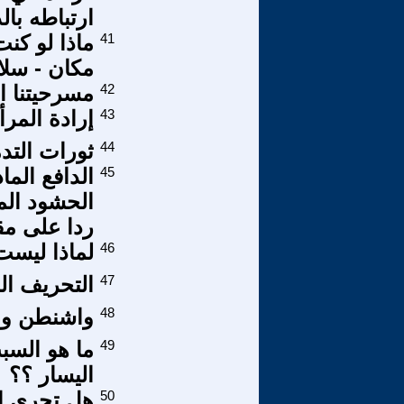
ارتباطه بال
41
ماذا لو كن
مكان - سلا
42
مسرحيتنا ال
43
إرادة المرأ
44
ثورات التدم
45
الدافع الم
الحشود المق
ردا على م
46
لماذا ليست 
47
التحريف ال
48
واشنطن وال
49
ما هو الس
اليسار ؟؟
50
هل تجري ا