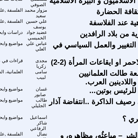
لاسلاميون و البيره الاسلامية
الصوفي
ثقافة الحضارة
مزوار محمد
الفلسفة ,علم
سعيد
ية عند الفلاسفة
علي حسين
الفلسفة ,علم
يوسف
ة من بلاد الرافدين
عضيد جواد
دراسات وابحا
الخميسي
لتغيير والعمل السياسي في
عباس علي
مواضيع وابح
العلي
حمر او ايقاعات المرأة (2-2)
مجدى
قراءات في ع
زكريا
شعة طالت العلمانيين
سامى
العلمانية، ا
لبيب
اللادينين العرب.
لرئيس بوتين...
غسان
مواضيع وابح
صابور
رصيف الذاكرة ..انتفاضة آذار
طالب
مواضيع وابح
الجليلي
ري ؟
اسماعيل
مواضيع وابح
شاكر
الرفاعي
شر – مباعِثُه، مظاهره، و
نضال
الفلسفة ,علم