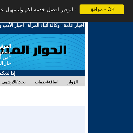
موافق - OK
لتوفير افضل خدمة لكم ولتسهيل عملي
أخبار عامة
-
وكالة أنباء المرأة
-
اخبار الأدب و
الموقع
يسارية
"من أج
حاز ال
إذا لديك
الزوار
اضافة/خدمات
بحث/الارشيف