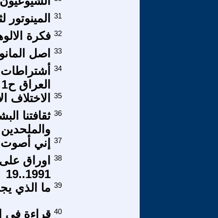
الشيوعيون ا
31
المينوتور ل
32
فكرة الالوه
33
اصل المانوي
34
أشتراطات ا
العراق ح1
35
الاختلاف الا
36
ثقافتنا الب
والملحدين و
37
إني أصوت ل
38
اوراق على 
1991..19
39
ما الذي يج
40
قراءة في ال