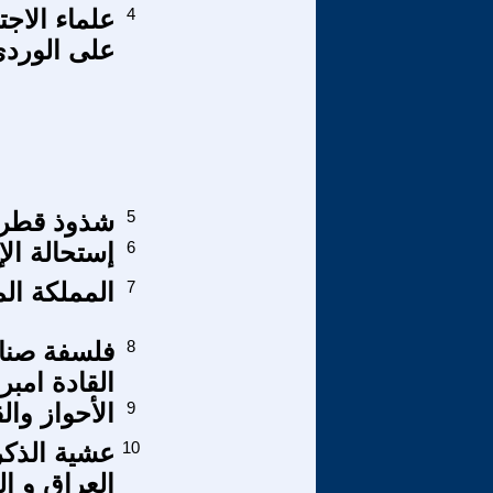
4
علماء الاجت
على الورد
5
شذوذ قطر (2
6
إستحالة الإ
7
المملكة ال
8
فلسفة صناع
القادة امبري
9
الأحواز وال
10
عشية الذكرى
العراق و ال