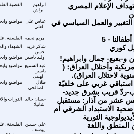
تهداف الإعلام المصري
ابراهيم
القضية الفل
ابراش
ن
لتغيير والعمل السياسي في
عباس علي
مواضيع وابح
العلي
طفالنا - 5
مريم نجمه
الفلسفة ,علم
ل كوري
شاكر فريد
الشهداء وال
حسن
 و-بعبع- جمال وابراهيم!
وليد ياسين
مواضيع وابح
أمريكية وأحتلال العراق: (
عبد السميع
مواضيع وابح
ياسين
وية لاحتلال العراق).
الهيتي
ّ استباقي غربي على خلفيّة
طلال
مواضيع وابح
الصالحي
-ردّ قريب بشرق جديد-
مس عشر من آذار: مستقبل
حسان خالد
الثورات والا
شاتيلا
ضحية الاستبداد الشرقي أم
أيديولوجية الثورية
ن المنطق واللغة
علي حسين
الفلسفة ,علم
يوسف