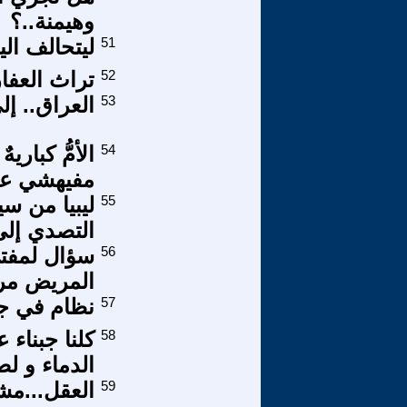
وهيمنة..؟
51
ليتحالف الي
52
تراث العفار
53
العراق.. إل
54
الأمُّ كباريه
مفيهشي عض
55
ليبيا من س
التصدي إل
56
سؤال لمفتي
المريض مر
57
نظام في جث
58
كلنا جبناء ع
الدماء و ل
59
العقل...مش