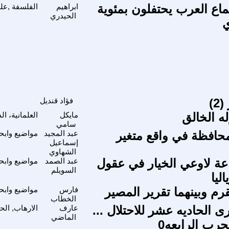
ماع العرب يحتفلون بمئوية
ابراهيم
الفلسفة ,علم
الحيدري
ي
)
فؤاد قنديل
له الخالق
مايكل
العلمانية، ا
سامي
محافظة في واقع متغير
عبد المجيد
مواضيع وابح
إسماعيل
الشهاوي
ة لاوعي الخيار في عقول
عبد الصمد
مواضيع وابح
السويلم
اليا
قرم وبينهما تقرير المصير
فارس
مواضيع وابح
الخطاب
 الحاديه عشر للاحتلال ...
عارف
الارهاب, الح
الماضي
حرب الرابعه0