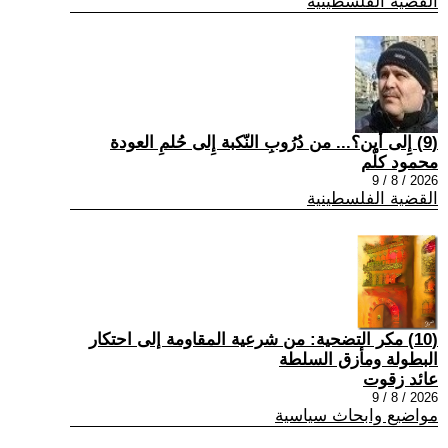
القضية الفلسطينية
(9) إِلى أين؟... من دُرُوبِ النّكبة إِلى حُلمِ العودة
محمود كلّم
2026 / 8 / 9
القضية الفلسطينية
(10) مكر التضحية: من شرعية المقاومة إلى احتكار
البطولة ومأزق السلطة
عائد زقوت
2026 / 8 / 9
مواضيع وابحاث سياسية