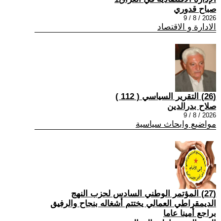
صباح قدوري
2026 / 8 / 9
الادارة و الاقتصاد
(26) التقرير السياسي ( 112 )
صلاح بدرالدين
2026 / 8 / 9
مواضيع وابحاث سياسية
(27) المؤتمر الوطني السادس لحزب النهج
الديمقراطي العمالي يختتم أشغاله بنجاح والرفيق
براجع أمينا عاما