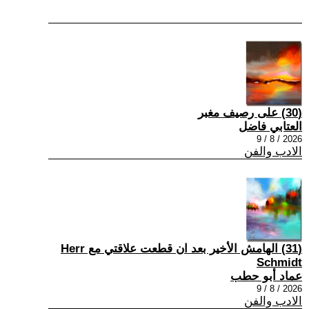
(30) على رصيف مغبر
العتابي فاضل
2026 / 8 / 9
الادب والفن
(31) الهامش الأخير بعد ان قطعت علاقتي مع Herr
Schmidt
عماد أبو حطب
2026 / 8 / 9
الادب والفن