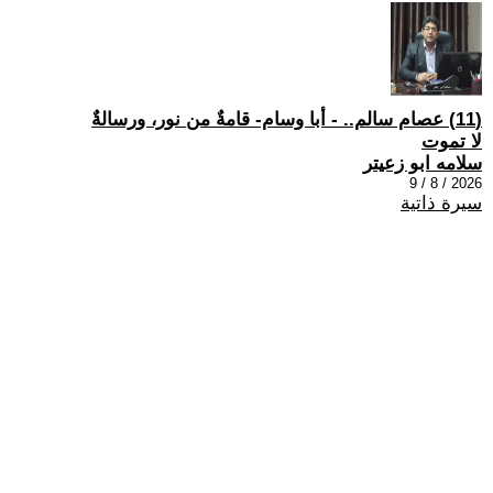
(11) عصام سالم.. - أبا وسام- قامةٌ من نور، ورسالةٌ
لا تموت
سلامه ابو زعيتر
2026 / 8 / 9
سيرة ذاتية