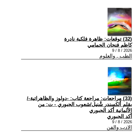
(32) توقعات: ظاهرة فلكية نادرة
كاظم فنجان الحمامي
2026 / 8 / 9
الطب , والعلوم
(33) مراجعات: مراجعة كتاب: -دولوز والظاهراتية-/
بقلم ألكسندر شْنيل/شعوب الجبوري - ت: من
الألمانية أكد الجبوري
أكد الجبوري
2026 / 8 / 9
الادب والفن