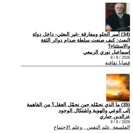
(34) أمير الحلو ومفارقة -غير البعثي- داخل دولة
البعث: كيف صنعت سلطة صدام دوائر الثقة
والاستثناء؟
إسماعيل نوري الربيعي
2026 / 8 / 9
قضايا ثقافية
(35) ما الذي نحمّله حين نحمّل العقل؟ من الفاهمة
إلى الوعي والهوية واشتكال الوجود
عزالدين جباري
2026 / 8 / 9
الفلسفة ,علم النفس , وعلم الاجتماع