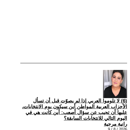
(6) لا تلوموا العربي إذا لم يصوّت قبل أن تسأل
الأحزاب العربية المواطن أين سيكون يوم الانتخابات،
عليها أن تجيب عن سؤال أصعب: أين كانت هي في
اليوم التالي للانتخابات السابقة؟
رانية مرجية
2026 / 8 / 9