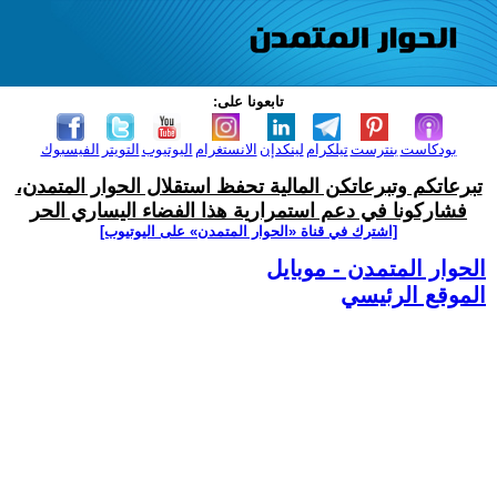
تابعونا على:
بودكاست
بنترست
تيلكرام
لينكدإن
الانستغرام
اليوتيوب
التويتر
الفيسبوك
تبرعاتكم وتبرعاتكن المالية تحفظ استقلال الحوار المتمدن،
فشاركونا في دعم استمرارية هذا الفضاء اليساري الحر
[اشترك في قناة ‫«الحوار المتمدن» على اليوتيوب]
الحوار المتمدن - موبايل
الموقع الرئيسي