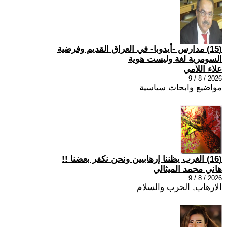
(15) مدارس -أيدوبا- في العراق القديم وفرضية
السومرية لغة وليست هوية
علاء اللامي
2026 / 8 / 9
مواضيع وابحاث سياسية
(16) الغرب يظننا إرهابيين ونحن نكفر بعضنا !!
هاني محمد الميثالي
2026 / 8 / 9
الارهاب, الحرب والسلام