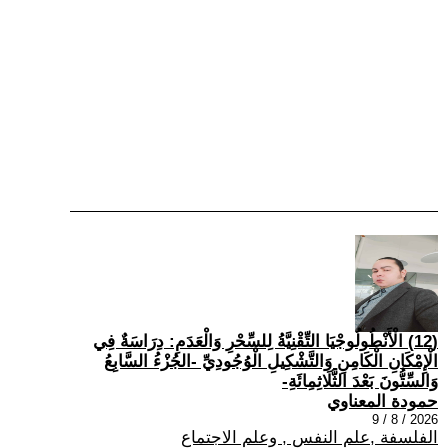
(12) الْأَنْطُولُوجْيَا التِّقْنِيَّةُ لِلسِّحْرِ وَالْعَدَمِ: دِرَاسَةٌ فِي
الْإِمْكَانِ الْكَامِنِ وَالتَّشْكِيلِ الْوُجُودِيِّ -الجُزْءُ السَّابِعُ
وَالسِّتُّونَ بَعْدَ الثَّلَاثِمِائَةِ-
حمودة المعناوي
2026 / 8 / 9
الفلسفة ,علم النفس , وعلم الاجتماع