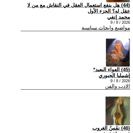
(44) هل ينفع استعمال العقل في النقاش مع من لا
عقل له؟ الجزء الأول
محمد إنفي
2026 / 8 / 9
مواضيع وابحاث سياسية
(45) العواء البعيد*
إشبيليا الجبوري
2026 / 8 / 9
الادب والفن
(46) نفَسُ الغروب