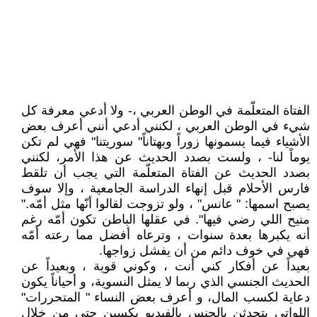
الفتاة المتعلّمة في الوطن العربي ،- ولا أدعي معرفة كل
شيء في الوطن العربي ، لكنني أدعي أنني أعرف بعض
الأشياء فيما يسمونها زوراً وبهتاناً" سوريتنا" فهي لم تكن
يوماً لنا- ، ولست بصدد الحديث عن هذا الأمر، لكنني
بصدد الحديث عن الفتاة المتعلّمة التي يجب أن تلقط
فارس الأحلام قبل إنهاء الدراسة الجامعية ، وإلا سوف
يصبح اسمها: " عانس" ، ولو تزوجت لقالوا أنّها مثل أمّه."
منيح اللي رضي فيها". في عقلها الباطن تكون أمّه رغم
أنه يكبرها بعدة سنوات ، وترعاه أفضل مما رعته أمّه
فهي في خوف دائم من أن يفشل زواجها.
بعيداً عن أفكار كني أنت ، وكوني قوية ، وبعيداً عن
الحديث الجنسي الذي ربما لا يمثل النسوية، و أحياناً يكون
دعاية لكسب المال، و أعرف بعض النساء " المتحررات"
اللواتي يتحدثن بالجنس بالفيديو يكسبن حتى من خلال