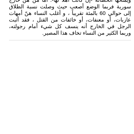
ويمنحها الحضانة -إن كانت أهلاً لها-. أما من هن خارج
سورية فربما الوضع أصعب حيث وصلت نسبة الطلاق
إلى حوالي 60 بالمئة تقريباً ، و أغلب النساء هنّ أمهات
عازبات، أو معنفات، أو خائفات من القتل ، فقد أثبت
الرجل في الخارج أنه ينسف كل شيء أمام رجولته،
وربما الكثير من النساء تخاف هذا المصير.