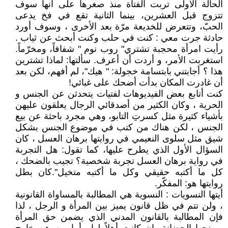
الحالة الأولى تربت الفتاة منذ صغرها على أنها سوف
تتزوج قبل العشرين، بينما الثانية تقع في فخ يدعى
الحبّ، وتتعرض للخديعة مرّة بعد الأخرى ، وسوف أورد
حادثة جرت معي : كنت في حلب وكنت أبحث عن ثياب .
رأيت امرأة محجبة تشتري" روب نوم " شفافاً، ومخرّماً.
استغربت الأمر، و أردت أن أعرف. سألتها: لماذا تشترين
هذا ؟ أجابتني بابتسامة خجولة: " هيك"، لم أفهم، لكن بعد
أن غادرت المكان بدأت أضحك على غبائي!
كنت أتابع بعض الفيديوهات لفتيات يتحدثن عن الجنس و
الحرية ، وكان الكثير من أصدقائي الرجال يعلقون عليهن
بأشياء كثيرة مثل كسرتِ التابو، وهي مجرد باحثة عن بيع
الجنس ، لكن هناك من كتب في موضوع الجنس بشكل
شيق مثل سلوى النعيمي في روايتها برهان العسل ، كان
السؤال الأول الذي يطرح عليها، كما تقول: هل التجربة
في رواية برهان العسل تجربة شخصية؟ تجيب بالضحك ،
كل ما أكتبه حقيقي وكل ما أكتبه متخيل".كان بطل
روايتها هو: المفكّر.
أيتها النسويات : النسوية هي المطالبة بالمساواة القانونية
، ولن تتم في ظل قانون يميز بين المرأة و الرجل ، لذا
فإن المطالبة بالقانون المدني الذي يضمن حق المرأة