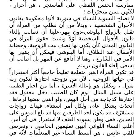
ممارسة الجنس اللفظي على الماسنجر ، هن أحرار ،
لكنّهن لسن متحرّرات !
لا تصلح النسوية للنساء في سورية لأنها محكومة بقانون
الأحوال الشخصية ، وبدلاً من أن نطلب من المرأة أن
تقبل بالزواج البلوشي-دون مهر-علينا أن نطالب بإلغاء
قانون الأحوال الشخصية أوّلاً وتثبيت حقوق المرأة في
القانون المدني كأن يكون لها نصف بيت الزوجية، وحضانة
الأطفال عند الطلاق، أما البلّوشي فيمكن أن ينتهي بها
الأمر في الشّارع ، وهنا لا أدافع عن المهر بل أطالب أن
نسعى إلغاء القانون برمته.
قد تكون المرأة الغير متعلّمة تعليماً جامعياً أكثر استقراراً
في حياتها الزوجية ، لآن من تزوجته اختارها لتكون ربة
منزل ، وتكفّل هو بإعالة الأسرة ، أما من اختار الطبيبة
على سبيل المثال -يوم كان للطبيب دخل معقول-فقد
اختارها كدجاجة من أجل البيض، ولو انتهى بيضها لرماها .
أتحدّث بشكل عام، ولكل أمر استثناء، فهناك زواجات
مستقرّة ، قد يكون أحد الطرفين فيها قد بلع الموس على
الحدين، ففي وطن يسوده العنف لا استقرار في أي أمر.
أغلب النساء اللواتي أنهين تعليمهن الجامعي ، وتعرضن
للقب عانس ، هن أبسط النساء غير المتعلّمات لأنّه في