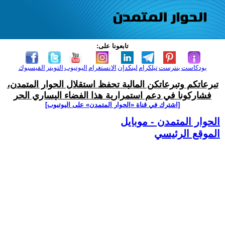
تابعونا على:
بودكاست
بنترست
تيلكرام
لينكدإن
الانستغرام
اليوتيوب
التويتر
الفيسبوك
تبرعاتكم وتبرعاتكن المالية تحفظ استقلال الحوار المتمدن،
فشاركونا في دعم استمرارية هذا الفضاء اليساري الحر
[اشترك في قناة ‫«الحوار المتمدن» على اليوتيوب]
الحوار المتمدن - موبايل
الموقع الرئيسي