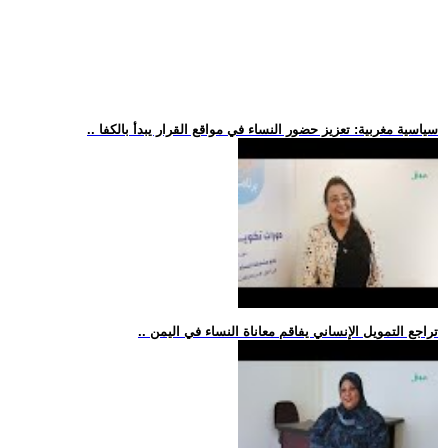
.. سياسية مغربية: تعزيز حضور النساء في مواقع القرار يبدأ بالكفا
.. تراجع التمويل الإنساني يفاقم معاناة النساء في اليمن