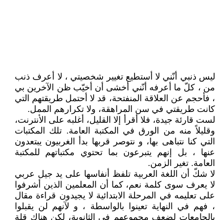
ليس ذنبي أنّني لا أستطيع تغيير شخصيتي ، لا أعرف ذنب
من ، كلّ ما أعرفه أنّني أخشى أن أخيّب ظن الآخرين بي
، فأحجم عن العلاقة المنفتحة، قد لا أحتمل طريقتهم التي
كانت طريقتي في سن المراهقة، ولا تكرارهم الممل.
لست قارئة جيدة، فلا أقرأ إلا القليل، أغلبه على الأنترنت،
وقليلاً منه من الورق في المكتبة العامة. تلك المكتبات
التي كنا نتباهى بها، و نتوصر قربها بدأ الغربيون يبتعدون
عنها ، بل إنهم يتبرعون بما تحتوي مكتباتهم للمكتبة
العامة. تغير الزمن.
لا شكّ أن اللغة العربية تلفظ أنفاسها على يد جيل عربي
لا يعرف سوى كلمة نعم، كما أن المعلمين الذين أشرفوا
على تعليمه في المرحلة الابتدائية لا يجيدون قراءة مقال
، فهم في النهاية تعينوا بالواسطة ، و لآنهم لن يقبلوا
بالجامعات لضعف مجموعهم في الثانوية، لكن هناك قلة