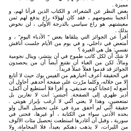
مميزة .
بغض النظر عن الشعراء، و الكتاب الذين قرأنا لهم، و
أعجبنا بنصوصهم ، فقد كان لهؤلاء راع يدفع لهم ثمن
معيشتهم. هو راع سياسي بالدرجة الأولى ، لن نخوض
بذلك .
أقرأ عن الجوائز التي يتلقاها بعض " الأدباء اليوم" ، و
أمتعض في داخلي، و في يوم من الأيام جلست أناقش
نفسي: هل هي الغيرة ؟
لا شكّ أن لكل كاتب طموح في أن ينتشر، وينال نجومية
ومالاً، لكن من الغباء أن نقتنع أيضاً أن من يحصدون
الجوائز قد قدموا فعلاً عملاً فريداً .
في الحقيقة أعرف أخبارهم من الفيس بوك حيث لا أتابع
إلا من خلاله، وكلما مرّرت على صفحة أحدهم. أحاول أن
أضع له إعجاباً كونه صديقي، و أقرأ فلا أستطيع أن أكمل،
أدير ظهري إلى الصفحة. أجبتني: أنت لا تغارين بل
تمتعضين، وهذا لا يعني أنّني لا أرغب بإبراز هويتي .
حقيقة أنّني لم أخفق مرة في على تحصيل المال ولو
بحده الأدنى سواء من الكتابة ، أو غيرها، فحتى في
سورية ، وقبل أن أغادرها استطعت تحصيل مئات الآلوف
من الليرات، لا يذهب ذهنكم بعيداً، فلا المحاماة، ولا