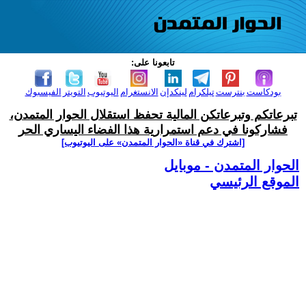
تابعونا على:
بودكاست
بنترست
تيلكرام
لينكدإن
الانستغرام
اليوتيوب
التويتر
الفيسبوك
تبرعاتكم وتبرعاتكن المالية تحفظ استقلال الحوار المتمدن،
فشاركونا في دعم استمرارية هذا الفضاء اليساري الحر
[اشترك في قناة ‫«الحوار المتمدن» على اليوتيوب]
الحوار المتمدن - موبايل
الموقع الرئيسي