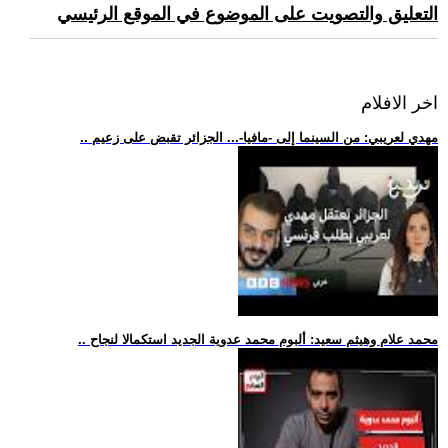
التعليق والتصويت على الموضوع في الموقع الرئيسي
اخر الافلام
.. مهدي لعريبي: من السينما إلى -مافيا-... الجزائر تقبض على زعيم
.. محمد علام وهيثم سعيد: ألبوم محمد عدوية الجديد استكمالا لنجاح