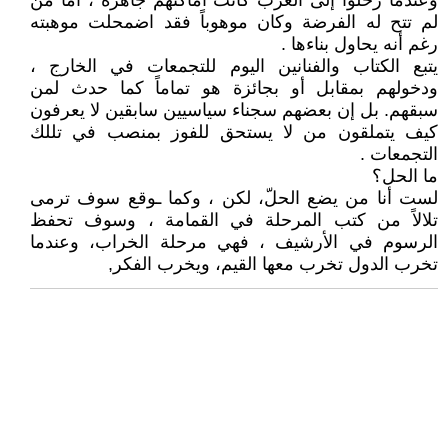
وعندما رحلوا إلى الغرب كانت أماكنهم جاهزة ، أما من
لم تتح له الفرضة وكان موهوباً فقد اضمحلت موهبته
رغم أنه يحاول بناءها .
يتبع الكتاب والفنانين اليوم للتجمعات في الخارج ،
ودخولهم بمقابل أو بجائزة هو تماماً كما حدث لمن
سبقهم. بل إن بعضهم سجناء سياسيين سابقين لا يعرفون
كيف يتملقون من لا يستحق للفوز بمنصب في تللك
التجمعات .
ما الحل؟
لست أنا من يضع الحلّ، لكن ، وكما ـوقع سوف ترمى
تلالاً من كتب المرحلة في القمامة ، وسوف تحفظ
الرسوم في الأرشيف ، فهي مرحلة الخراب، وعندما
تخرب الدول تخرب معها القيم، ويخرب الفكر,