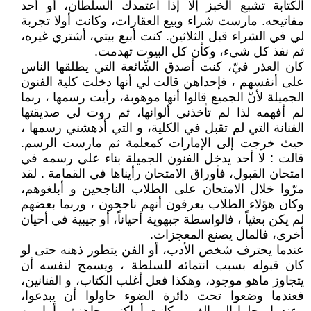
الكتابة تشبع الخبز إلا إذا اعتمدك السلطان، أو أحد
مفاتيحه. مارست شراء وبيع العقارات، وكانت أولا تجربة
لي في الشراء قبل الثلاثين. كنت أبيع بيتي، أشتري غيره،
ثم نفذ كل شيء، وكأن كل البيوت تهدمت.
كان العذر فيّ، كنت أصدق الشّائعة التي يطلقها الناس
على أنفسهم ، فإحداهن قالت لي أنها دخلت كلية الفنون
الجميلة لأنّ الجميع قالوا أنها موهوبة، رأيت رسمها ، ربما
لم أفهمه لذا لم تأخذني ألوانها، ثم روت لي صديقتها
الفنانة التي لم تقبل في الكلية، و التي أدهشني رسمها ،
حيث خرجت إلى الإمارات كمعلمة ثم مارست الرسم.
قالت : لا أحد يدخل الفنون الجميلة بناء على رسمه في
امتحان القبول، فأوراق الامتحان رأيناها في القمامة . لقد
مرّوا خلال الامتحان على الطلاب الناجحين و أبلغوهم،
وكان هؤلاء الطلاب يعرفون أنهم ناجحون ، وربما بعضهم
لم يكن بعثياً ، فالواسطة جبهوية أحياناً، أو جيبية في أحيان
أخرى، فالمال يصنع المعجزات.
عندما يحترف شخص الأدب، أو الفن يتطور ذهنه حتى لو
كان قبوله بسبب انتمائه للسلطة ، ويسمح لنفسه أن
يتجاوز ماهو موجود، وهكذا فعل أغلب الكتاب، و الفنانين،
فعندما وضعوا تحت دائرة الضوء حاولوا أن يبدعوا،