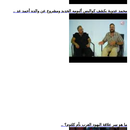
.. محمد عدوية يكشف كواليس ألبومه الجديد ومشروع عن والده أحمد عد
.. ما هو سر علاقة اليهود العرب بأم كلثوم؟