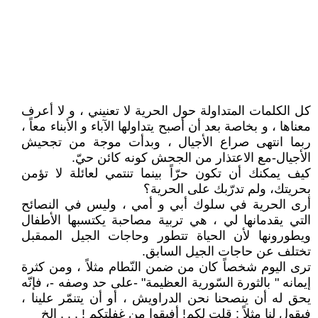
كل الكلمات المتداولة حول الحرية لا تعنيني ، و لا أعرف
معناها ، و بخاصة بعد أن أصبح يتداولها الآباء و الأبناء معاً ،
ربما انتهى صراع الأجيال ، وبدأت موجة من تجحيش
الأجيال-مع الاعتذار من الجحش كونه كائن حيّ.
كيف يمكنك أن تكون حرّاً بينما تنتمي لعائلة لا تؤمن
بحريتك، ولم تدرّبك على الحرية؟
أرى الحرية في سلوك أبي و أمي ، وليس في النصائح
التي يقدمانها لي ، هي تربية مصاحبة يكتسبها الأطفال
ويطورونها لأن الحياة تتطور وحاجات الجيل الممقبل
تختلف عن حاجات الجيل السابق.
ترى اليوم شخصاً كان من ضمن النّطام مثلاً ، ومن كثرة
إيمانه " بالثورة السّورية العظيمة" -على حد وصفه -، فإنّه
يحق له أن ينصحنا نحن الدراويش ، أو أن يتنمّر علينا ،
فيقول لنا مثلاً : قلت لكم! أفيقوا من غفلتكم ! . . . إلخ