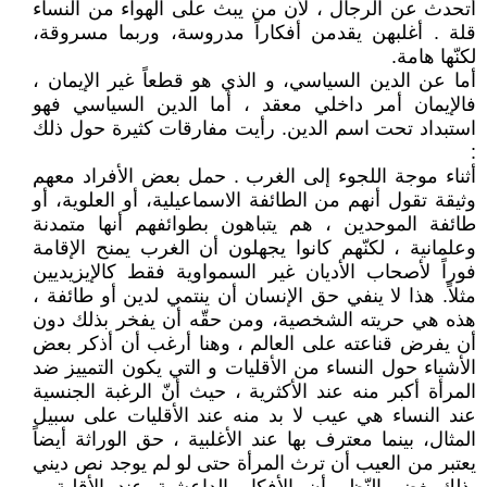
أتحدث عن الرجال ، لأن من يبث على الهواء من النساء
قلة . أغلبهن يقدمن أفكاراً مدروسة، وربما مسروقة،
لكنّها هامة.
أما عن الدين السياسي، و الذي هو قطعاً غير الإيمان ،
فالإيمان أمر داخلي معقد ، أما الدين السياسي فهو
استبداد تحت اسم الدين. رأيت مفارقات كثيرة حول ذلك
:
أثناء موجة اللجوء إلى الغرب . حمل بعض الأفراد معهم
وثيقة تقول أنهم من الطائفة الاسماعيلية، أو العلوية، أو
طائفة الموحدين ، هم يتباهون بطوائفهم أنها متمدنة
وعلمانية ، لكنّهم كانوا يجهلون أن الغرب يمنح الإقامة
فوراً لأصحاب الأديان غير السمواوية فقط كالإيزيديين
مثلاً. هذا لا ينفي حق الإنسان أن ينتمي لدين أو طائفة ،
هذه هي حريته الشخصية، ومن حقّه أن يفخر بذلك دون
أن يفرض قناعته على العالم ، وهنا أرغب أن أذكر بعض
الأشياء حول النساء من الأقليات و التي يكون التمييز ضد
المرأة أكبر منه عند الأكثرية ، حيث أنّ الرغبة الجنسية
عند النساء هي عيب لا بد منه عند الأقليات على سبيل
المثال، بينما معترف بها عند الأغلبية ، حق الوراثة أيضاً
يعتبر من العيب أن ترث المرأة حتى لو لم يوجد نص ديني