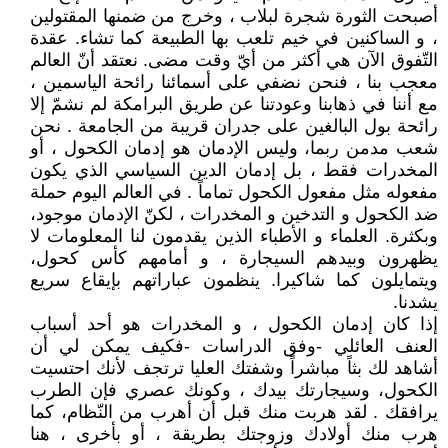
أصبحت الثورة شجرة لبلاب ، وخرج من ضمنها المقتولين
، و الساكنين في خيم تلعب بها الطبيعة كما تشاء. عقدة
التّفوق الآن هي أكثر من أيّ وقت مضى. نعتقد أنّ العالم
معجب بنا ، فنحن نضفي على أسمائنا رائحة الياسمين ،
مع أننا في ذهابنا وعودتنا عن طريق البرامكة لم نشمّ إلا
رائحة بول البالغين على جدران قريبة من الجامعة . نحن
شعب مدمن ربما، وليس الإدمان هو إدمان الكحول ، أو
المخدرات فقط ، بل إدمان الدين السياسي الذي يكون
مفعوله مثل مفعول الكحول تماماً . في العالم اليوم حملة
ضد الكحول و التدخين و المخدرات ، لكنّ الإدمان موجود،
وبكثرة. العلماء و الأطباء الذين يقدمون لنا المعلومات لا
يظهرون وبيدهم السيجارة ، و أمامهم كأس كحول،
ويتمايلون كما شاكيرا. ينظمون عباراتهم بإيقاع سريع
يشدنا.
إذا كان إدمان الكحول ، و المخدرات هو أحد أسباب
العنف العائلي -وفق الدراسات -فكيف يمكن لي أن
أشاهد لك بثاً مباشراً وشفتك العليا ترتجف لأنك احتسيت
الكحول، وسيجارتك بيدك ، وكونك عصري فإن الطرب
يرافقك . لقد هربت منك قبل أن أهرب من النّظام، كما
هرب منك أولادك وزوجتك بطريقة ، أو بأخرى ، هنا