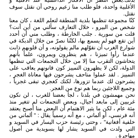
بذلك.بغض النّظر أن الأفكار الداعشية عند الأقلية و
الأغلبية واحدة، فلو طلب منا زعيم روحي أن نقتل سوف
نقتل.
كنّا مجموعة تنظمها بلدية المنطقة لتعلم اللغة ، كان معنا
شخص من البيرو ، خلال التعارف سألني من أين أنت؟
قلت من سورية . جلب الخارطة ، وطلب مني أن أحدد
أين تقع فهو لم يسمع بها، لكنّنا نصرّ من خلال الدبكة في
شوارع الغرب أن نقوّلهم مالم يقولونه، و أن قلوبهم ذابت
عندما رأوا تميزنا ، هم ينظرون ويمرون، علماً بأنهم
يتحاشون التقرب منا إلا من خلال التجمعات التي تنظمها
الدولة، لكن لا يظهرون التمييز كون قانونهم يعاقب على
التمييز . لقد عملوا متاحف يشرحون فيها معاناة الغجر ،
يشرحون لك عندما تزورها، لكنك كغجري تبقى غجرياً ،
وجميع اللاجئين ربما هم نوع من الغجر.
نحن مهمشون في بلدنا ، لجأ بعضنا للغرب ، لن نكون
غربيين إلى مابعد أجيال، وبعض التجمعات لم تتغير منذ
مئة عام ، لكن ما يثير الاهتمام أن البعض منا أصبح يعتقد
أنه فرنسي، أو ألماني ، مع أنه رسمياً يقال : " ألماني من
خلفية أفغانية" ، وحتى رئيسة حزب اليسار في السويد و
التي ولدت في السويد يشار لها بسويدية من أصول
مهاجرة .