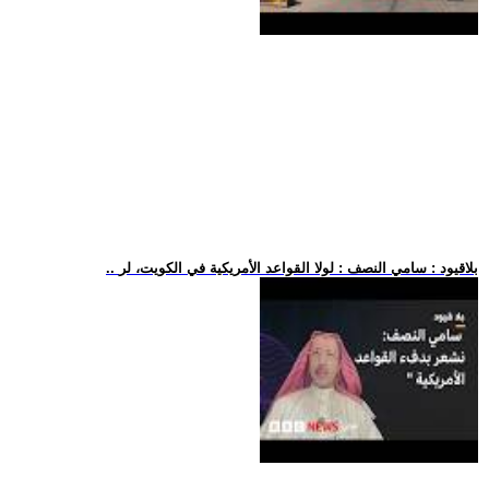
.. بلاقيود : سامي النصف : لولا القواعد الأمريكية في الكويت، لر