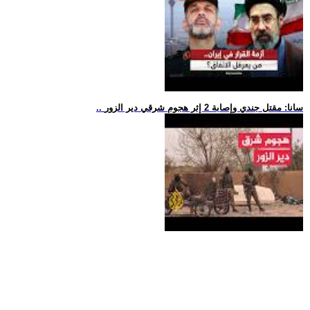
.. سانا: مقتل جندي وإصابة 2 إثر هجوم شرقي دير الزور