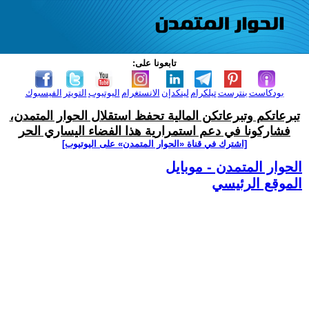
تابعونا على:
بودكاست
بنترست
تيلكرام
لينكدإن
الانستغرام
اليوتيوب
التويتر
الفيسبوك
تبرعاتكم وتبرعاتكن المالية تحفظ استقلال الحوار المتمدن،
فشاركونا في دعم استمرارية هذا الفضاء اليساري الحر
[اشترك في قناة ‫«الحوار المتمدن» على اليوتيوب]
الحوار المتمدن - موبايل
الموقع الرئيسي