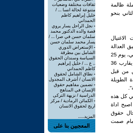
شنوا حملة ظالمة
ثقافات مختلفة وضعيات
متنوعة لحالة انسا ... /
ثاني بنحو
خليل إبراهيم كاظم
الحمداني
-
نجل الراحل يسار يروي
قصة والده الدكتور محمد
سلمان حسن في صرا ... /
الاغتيال
يسار محمد سلمان حسن
ي تحقيق العدالة
-
الإستعراض الدوري
الشامل بين مطرقة
والقضاء على ظاهرة الافلات من العقوبة.وقال عضو المفوضية، علي البياتي، يوم 25
السياسة وسندان الحقوق
تموز 2021، ان "ما مثبت لدينا بحدود 87 محاولة اغتيال، قتل فيها ما يقارب 36
.. ع ... / خليل إبراهيم
كاظم الحمداني
وأضاف: "وما اعلن من قبل
-
نطاق الشامل لحقوق
 الطويلة
الانسان / أشرف المجدول
-
تضمين مفاهيم حقوق
الإنسان في المناهج
الدراسية / نزيهة التركى
 في كل هذه
-
الكمائن الرمادية / مركز
اصبح اداة
اريج لحقوق الانسان
جال حقوق
المزيد.....
امام صمت
المعجبين بنا على