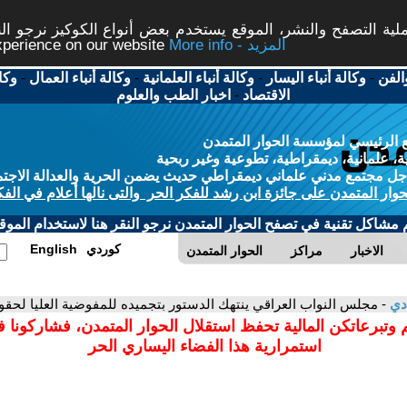
ة التصفح والنشر، الموقع يستخدم بعض أنواع الكوكيز نرجو النق
More info - المزيد
experience on our website
الفن
-
وكالة أنباء اليسار
-
وكالة أنباء العلمانية
-
وكالة أنباء العمال
-
وكا
الاقتصاد
-
اخبار الطب والعلوم
 الرئيسي لمؤسسة الحوار المتمدن
، علمانية، ديمقراطية، تطوعية وغير ربحية
ل مجتمع مدني علماني ديمقراطي حديث يضمن الحرية والعدالة الاجتم
حوار المتمدن على جائزة ابن رشد للفكر الحر والتى نالها أعلام في الفك
م مشاكل تقنية في تصفح الحوار المتمدن نرجو النقر هنا لاستخدام الموقع
كوردي
English
الاخبار
مراكز
الحوار المتمدن
ادي
- مجلس النواب العراقي ينتهك الدستور بتجميده للمفوضية العليا لحقو
 وتبرعاتكن المالية تحفظ استقلال الحوار المتمدن، فشاركونا 
استمرارية هذا الفضاء اليساري الحر