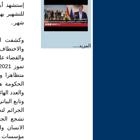
للتشهير بها
شهر..
وكشفت الم
المزيد.....
الحكومة ه
والعدد الهائ
وتابع البيا
الجرائم لت
تشجع الجن
الانسان و
مؤسسات الد