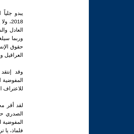
يبدو جلياً
2018،
العادل وال
وربما سيلغ
حقوق الإنس
العراقيل و
وقد إنتقد
المفوضية ا
للاعتراف ا
لقد أقر مج
الصدري حس
المفوضية ال
فلماذ، يا 