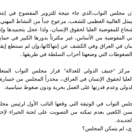
 ان مجلس النواب،الذي جاء نتيجة للتزوير المفضوح في إنت
 ولا يمثل الغالبية العظمى للشعب، مزعوج جداً من النشاط المهني
شجاع للمفوضية العليا لحقوق الإنسان، ولذا عجل بتجميدها وإنه
ي المفوضية من الأساس، غير مكترثاً بدورها الكبير في حماي
ان في العراق وفي الكشف عن إنتهاكاتها،وإن لم تستطع إيق
الضغوطات التي وضعهتا أحزاب السلطة في طريقها..
 مركز “جنيف الدولي للعدالة” قرار مجلس النواب المتعل
لعليا لحقوق الإنسان في العراق،، محذراً المجلس من خسارة
لدولي وعدم قدرتها على العمل بحرية ودون ضغوط سياسية،
لس النواب في الوثيقة التي وقعها النائب الأول لرئيس مج
ن الكعبي بعدم تمكنه من التصويت على لجنة الخبراء لإختي
جديدة..
ترى، لم يتمكن المجلس؟