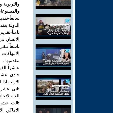
والتربوية و
والمطبوعات
سابعاً-تقدي
الدولة بتقد
ثامناً-تقد
الانسان في
تاسعاً-تل
الانتهاكات 
مقدميها .
عاشراً-القي
حادي عشر-
الاولية اذا 
ثاني عشر-ت
العام لاتخاذ
ثالث عشر-
الاماكن ا