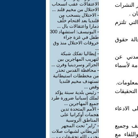
الاعتقالات عقب انسحاب
ر النشرات
الاحتلال من مخيم قلند ...
ن .
-
الاحتلال ينسحب من
قلنديا بعد اقتحام خلّف
لتي تلتزم
دمارا واعتقالات بال ...
-
اليونيسف: استشهاد 300
طفل في غزة جراء
الة حقوق
خروقات الاحتلال منذ وق
...
-
إيطاليا تفكك شبكة
لمدني عن
لتهريب المهاجرين بين
الجزائر وسردينيا وفرن ...
امة لأسماء
-
محافظة القدس تحذر
من مخططات استيطانية
تستهدف مخيم قلنديا
لمعلومات.
وقض ...
لتحقيقات
-
رئيس بلدية سبتة يؤكد
لملك إسبانيا ضرورة طرد
جميع المهاجرين ...
ى الادعاء
-
الأمم المتحدة تدين
هجمات أوكرانيا على
المناطق الروسية
قف وجميع
-
“زاير” تحت المجهر
البريطاني لشبهات صلات
للقاء مع
بحزب الله تحقيقات ب ...