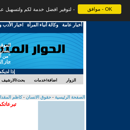
موافق - OK
لتوفير افضل خدمة لكم ولتسهيل عملي
أخبار عامة
-
وكالة أنباء المرأة
-
اخبار الأدب و
الموقع
يسارية
"من أج
حاز ال
إذا لديك
الزوار
اضافة/خدمات
بحث/الارشيف
الصفحة الرئيسية
-
حقوق الانسان
-
كاظم المقد
تبرعاتكم