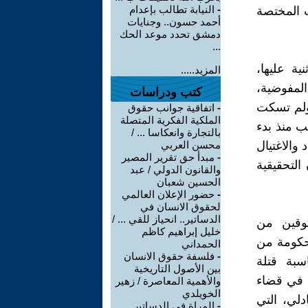
-
النيابة تطالب بإعدام
ت المختصة
أحمد حسون.. وجنايات
دمشق تحدد موعد الحك
...
ية عليها،
المزيد.....
المفوضية،
كتب ودراسات
 ولم تسكت
-
اتفاقية جوانب حقوق
الملكية الفكرية المتصلة
 منذ بدء
بالتجارة وانعكاسا ... /
ع الإضطهاد والاغتيال
محسن العربي
-
مبدأ حق تقرير المصير
التحقيقية
والقانون الدولي / عبد
الحسين شعبان
-
حضور الإعلان العالمي
لحقوق الانسان في
الدساتير.. انحياز للقي ... /
عوقين من
خليل إبراهيم كاظم
حكومة من
الحمداني
-
فلسفة حقوق الانسان
سبة قتلة
بين الأصول التاريخية
 في قضاء
والأهمية المعاصرة / زهير
الخويلدي
دلي، التي
-
المراة في الدساتير ..