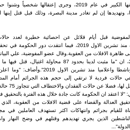
إستشهد أبنها الكبير في عام 2019، وجرى إعتقالها شخصياً و
، وتهديدها إن لم تغادر مدينة البصرة، وذلك قبل قتل إينها ال
فوضية قبل أيام قلائل عن احصائية خطيرة لعدد حالات 
والاختطاف منذ تشرين الاول 2019، فيما انتقدت دور الحكومة ف
متظاهرا وناشطا واعلاميا منذ تشرين الاول 2019".
ي حالات فردية لا ترتقي إلى حجم هذه الجرائم أمام المدة
ل لها، فضلا عن حالات الفقدان والاختطاف التي تتجاوز 75 حالة".
تي: "لا اعتقد ان الحكومة كانت جادة خلال هذه الفترة بالتحقيق
حقيق العدالة والقضاء على قضية الافلات من العقوبة، الذي 
اة للقيام بجرائم وانتهاكات اكثر تستهدف العاملين في م
الناشطين الذين يجري تهديدهم وقتلهم في وضح النهار و
ولة"...