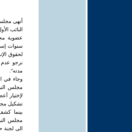
أنهى مجلس 
النائب الأو
نرجو عدم 
مدته".
وجاء في ال
مجلس النو
لإختيار أعض
تشكيل مجلس
بينما كشف
مجلس النو
الى لجنة حق