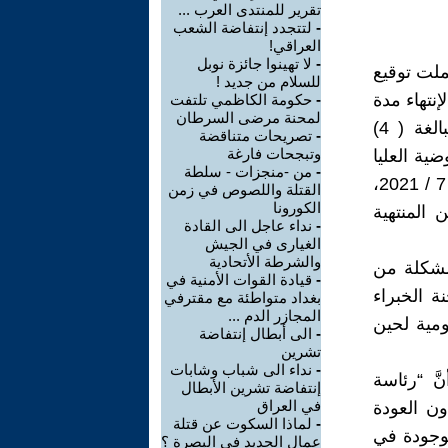
تقرير للمنتدى العرب ...
-
لتتجدد إنتفاضة الشعب
العراقي!
-
لا تهينوا جائزة نوبل
ملت توقيع
للسلام من جديد !
نتهاء مدة
-
حكومة الكاظمي تلتفت
لمحنة مرضى السرطان
عضوية مجلس المفوضين الحالي( رئيساً وأعضاء- أصليين وإحتياط) البالغة ( 4)
-
تصريحات متناقضة
وتبجحات فارغة
 8) من قانوزن المفوضية العليا
-
من -منجزات - سلطة
لحقوق الإنسان رقم ( 53) لسنة 2008 (المعدل)، وإعتباراً من تأريخ 20 / 7 / 2021،
القتلة واللصوص في زمن
الكورونا
المنتهية
-
نداء عاجل الى القادة
الغيارى في الجيش
والشرطة الأتحادية
 مشكلة من
-
قيادة القوات الأمنية في
 الخبراء
بغداد متواطئة مع مقترفي
المجازر الدم ...
يومية لحين
-
الى أبطال إنتفاضة
تشرين
-
نداء الى شباب وشابات
ّ “رئاسة
إنتفاضة تشرين الأبطال
في العراق
ن العودة
-
لماذا السكوت عن قتلة
لموجودة في
عمال الحديد في البصرة ؟