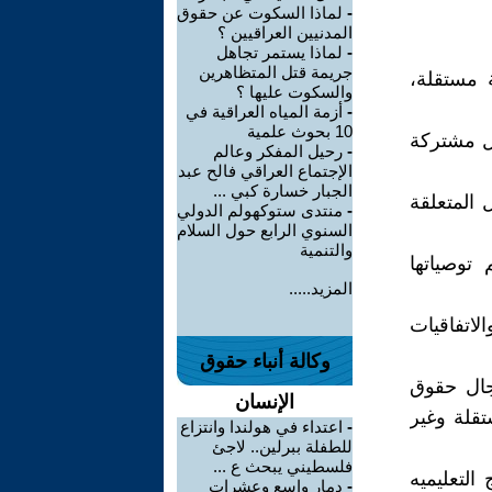
-
لماذا السكوت عن حقوق
المدنيين العراقيين ؟
-
لماذا يستمر تجاهل
جريمة قتل المتظاهرين
ة مستقلة،
والسكوت عليها ؟
-
أزمة المياه العراقية في
10 بحوث علمية
مل مشتركة
-
رحيل المفكر وعالم
الإجتماع العراقي فالح عبد
الجبار خسارة كبي ...
 المتعلقة
-
منتدى ستوكهولم الدولي
السنوي الرابع حول السلام
والتنمية
 توصياتها
المزيد.....
لاتفاقيات
وكالة أنباء حقوق
جال حقوق
الإنسان
تقلة وغير
-
اعتداء في هولندا وانتزاع
للطفلة ببرلين.. لاجئ
فلسطيني يبحث ع ...
التعليميه
-
دمار واسع وعشرات