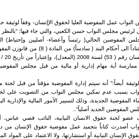
النواب عمل المفوضية العليا لحقوق الإإنسان- وفقاً لوثيقة ح
ل لرئيس مجلس النواب حسن الكعبي، والتي جاء فيها: "بالنظر لإ
سنوات إستناداً الى أحكام البند ( سادساً) من المادة (
ممارسة أية مهام إدارية أو مالية من قبل مجلس المفوضين 
وثيقة أيضاً:" أنه سيتم إدارة المفوضية مؤقتاً من قبل لجنة
اب بسبب عدم تمكين مجلس النواب من التصويت على لجنة
اء المفوضية الجديدة، وذلك لتسيير الأمور المالية والإدارية ال
 المفوضين الجديد أصلياً"..
 عضو لجنة حقوق الانسان النيابية، النائب قصي عباس، أنَ
اب أصدرت كتاباً بتجميد عمل مفوضية حقوق الإنسان من دو
وق الإنسان النيابية أو استشارتها، ولا الاعتماد على المواد ا