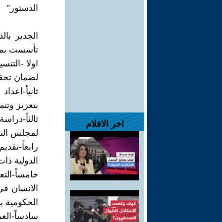
الدستور”
الجدير بال
تأسست بموجب القانون رقم
اولا -التن
لضمان تحقي
ثانياً-اعدا
بتعزيز وتنم
ثالثاً-درا
اخر الافلام
لمجلس الن
رابعاً-تقد
الدولية ذات
خامساً-ال
الانسان في
الحكومية ب
سادساً-الع