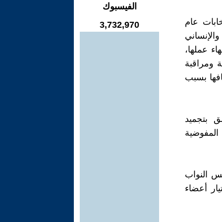
الفيسبوك
خابات عام
3,732,970
 والإنساني
اء عملها،
ة ومراقبة
افها بسبب
ق بتجميد
 المفوضية
لس النواب
ار أعضاء