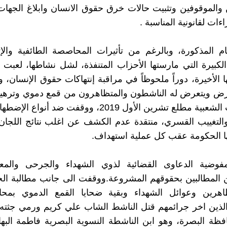
والموقوفين وتثبيت حالات خرق حقوق الانسان وابلاغ الجها
اءات لقانونية المناسبة .
 المذكورة، وبالرغم من تأثيرات المحاصصة الطائفية والإثن
كبيرة التي مارستها الأحزاب المتنفذة، لشل نشاطها، لعبت 
ا الأخيرة، دوراً ملحوظاً في مراقبة إنتهاكات حقوق الإنسان،
رض ويتعرض له الناشطون والمتظاهرون من قمع دموي وترهيب
الاحتجاجات الشعبية مطلع تشرين الأول 2019، ووقفت ضد أنوا
والتغييب القسري، منتقدة عدم الكشف عن اغلب نتائج اللجان 
ا الحكومة عقب كل عملية استهداف.
فوضية الدعاوى القضائية لذوي الشهداء والجرحى والم
ن المطالبين بحقوقهم المشروعة.ووقفت الى جانب مطالبة ال
اهرين وعوائل الشهداء وبقية ضحايا القمع الدموي بمحا
الذين اخر جرائمهم قتل الناشط الشاب علي كريم ورمي جثته
افظة البصرة، وهو ابن الناشطة النسوية البصرية فاطمة البها