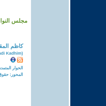
مجلس النواب
كاظم المق
(Al-muqdadi Kadhim)
الحوار المتمدن-العدد: 6975 - 21
المحور: حقوق