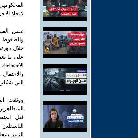
المحكومين 
لاتخاذ الاجر
ضمن المهام
والضغوط ال
خلال دورته
على ما تع
والاعتقال 
التي شكلته
ووثقت الم
المتظاهري
قبل المتظ
الناشطين 
الزبير بمح