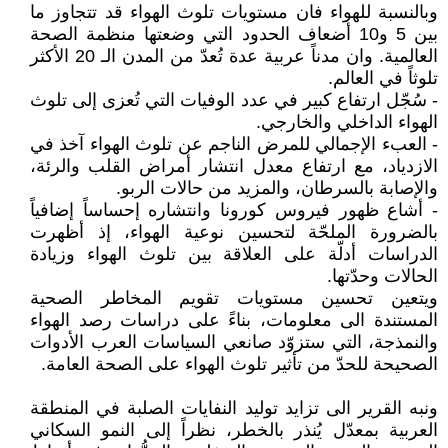
وبالنسبة للهواء فان مستويات تلوث الهواء قد تتجاوز ما
بين 5 و10 أضعاف الحدود التي وضعتها منظمة الصحة
العالمية. وان مدناً عربية عدة تُعدّ من المدن الـ 20 الأكثر
تلوثاً في العالم.
- سُجّل ارتفاع كبير في عدد الوفيات التي تُعزى إلى تلوث
الهواء الداخلي والخارجي.
- العبء الإجمالي للمرض الناجم عن تلوث الهواء آخذ في
الازدياد، مع ارتفاع معدل انتشار أمراض القلب والرئة،
والإصابة بالسرطان، والمزيد من حالات الربو.
- أشاع ظهور فيروس كورونا وانتشاره إحساساً إضافياً
بالضرورة الملحّة لتحسين نوعية الهواء، إذ أظهرت
الدراسات أدلّة على العلاقة بين تلوث الهواء وزيادة
الحالات وحدّتها.
ويتعين تحسين مستويات تقويم المخاطر الصحية
المستندة الى معلومات، بناءً على دراسات رصد الهواء
والنمذجة، التي ستزوّد صانعي السياسات العرب الأدوات
الصحيحة للحدّ من تأثير تلوث الهواء على الصحة العامة.
ونبه القرير الى تزايد توليد النفايات الصلبة في المنطقة
العربية بمعدّل يُنذر بالخطر، نظراً إلى النمو السكاني