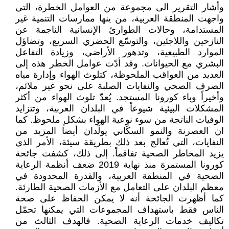
وأشار التقرير الى مجموعة من العوامل الخطرة، التي
واجهت المنطقة العربية، من ينها ممارسات التنمية غير
المستدامة، وحالات الطوارئ الإنسانية الناجمة عن
النازحين واللاجئين، والتوسّع الحضري السريع، وتضاؤل
الموارد الطبيعية، وتدهور الأراضي، وزيادة التفاعل
البشري مع الحيوانات. وقد أدّت عوامل الخطر هذه إلى
العديد من العواقب الملحوظة، كتلوث الهواء وإدارة مياه
الصرف الصحي والنفايات الصلبة على نحو غير ملائم،
وأخيراً وباء كورونا المستجد. يُعدّ تلوث الهواء من أكثر
المشكلات البيئية شيوعاً في البلدان العربية، وتتزايد
الوفيات الناتجة من سوء نوعية الهواء بشكل ملحوظ. كما
ان العصرنة والنمو السكّاني يولّدان أيضاً المزيد من
النفايات، التي تُعالج بعد ذلك بطريقة سيئة، الأمر الذي
يزيد المخاطر الصحية تفاقماً. إلى ذلك، كشفت جائحة
كورونا المستمرة منذ نهاية 2019 ضعف أنظمة الرعاية
الصحية في المنطقة العربية، والقدرة المحدودة في
معظم البلدان على التعامل مع الأزمات الصحية الطارئة.
كما أظهرت الجائحة أنه لا يمكن الحفاظ على صحة
الناس فقط باستهداف المجموعات التي يمكنها تحمّل
تكاليف خدمات الرعاية الصحية. فالهدف الثالث من