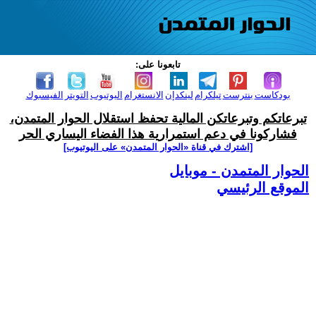
تابعونا على:
بودكاست
بنترست
تيلكرام
لينكدإن
الانستغرام
اليوتيوب
التويتر
الفيسبوك
تبرعاتكم وتبرعاتكن المالية تحفظ استقلال الحوار المتمدن،
فشاركونا في دعم استمرارية هذا الفضاء اليساري الحر
[اشترك في قناة ‫«الحوار المتمدن» على اليوتيوب]
الحوار المتمدن - موبايل
الموقع الرئيسي