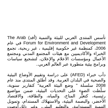
تأسس المنتدى العربي للبيئة والتنمية (أفد) The Arab
Forum for Environment and Development في عام
2006، كمنظمة غير حكومية إقليمية ، غير ربحية، تجمع
الخبراء والأكاديميين مع هيئات المجتمع المدني ومجتمع
الأعمال ومؤسسات الاعلام والإعلان، لتشجيع سياسات
وبرامج بيئية متطورة عبر العالم العربي..
دأب خبراء (AFED) على دراسة وتقييم الأوضاع البيئية
والصحية في البلدان العربية. وقد أطلق المنتدى منذ عام
2008 سلسلة " وضع البيئة العربية" كتقارير سنوية،
سلّطت الضوء على التحديات البيئية، ضمن مواضيع
رئيسية، كتغيُّر المناخ، والمياه، والطاقة، والاقتصاد
الأخضر، والبصمة البيئية، والاستهلاك المستدام، وتمويل
التنمية المستدامة، والتعليم البيئي، وغير ذلك.أوصت