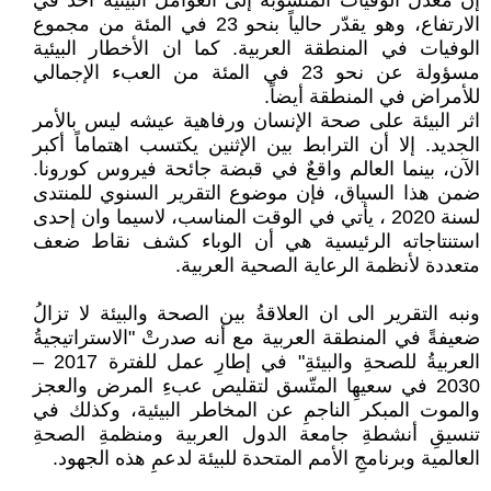
إن معدل الوفيات المنسوبة إلى العوامل البيئية آخذٌ في
الارتفاع، وهو يقدّر حالياً بنحو 23 في المئة من مجموع
الوفيات في المنطقة العربية. كما ان الأخطار البيئية
مسؤولة عن نحو 23 في المئة من العبء الإجمالي
للأمراض في المنطقة أيضاً.
اثر البيئة على صحة الإنسان ورفاهية عيشه ليس بالأمر
الجديد. إلا أن الترابط بين الإثنين يكتسب اهتماماً أكبر
الآن، بينما العالم واقعٌ في قبضة جائحة فيروس كورونا.
ضمن هذا السياق، فإن موضوع التقرير السنوي للمنتدى
لسنة 2020 ، يأتي في الوقت المناسب، لاسيما وان إحدى
استنتاجاته الرئيسية هي أن الوباء كشف نقاط ضعف
متعددة لأنظمة الرعاية الصحية العربية.
ونبه التقرير الى ان العلاقةُ بين الصحة والبيئة لا تزالُ
ضعيفةً في المنطقة العربية مع أنه صدرتْ "الاستراتيجيةُ
العربيةُ للصحةِ والبيئةِ" في إطارِ عمل للفترة 2017 –
2030 في سعيهِا المتّسق لتقليص عبءِ المرض والعجز
والموت المبكر الناجمِ عن المخاطر البيئية، وكذلك في
تنسيقِ أنشطةِ جامعة الدول العربية ومنظمةِ الصحةِ
العالمية وبرنامجِ الأمم المتحدة للبيئة لدعمِ هذه الجهود.