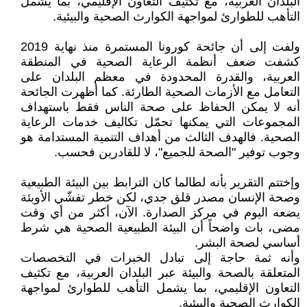
البلدان العربية، مع تكثيف التعاون الإقليمي، بما يشمل
التأهب للطوارئ لمواجهة الكوارث الصحية والبيئية.
ولفت إلى أن جائحة كورونا المستمرة منذ نهاية 2019
كشفت ضعف أنظمة الرعاية الصحية في المنطقة
العربية، والقدرة المحدودة في معظم البلدان على
التعامل مع الأزمات الصحية الطارئة. كما أظهرت الجائحة
أنه لا يمكن الحفاظ على صحة الناس فقط باستهداف
المجموعات التي يمكنها تحمّل تكاليف خدمات الرعاية
الصحية. فالهدف الثالث من أهداف التنمية المستدامة هو
وجوب توفير "الصحة للجميع"، لا للقادرين فحسب.
وإختتم التقرير بأنه لطالما كان الترابط بين البيئة الطبيعية
وصحة الإنسان مصدر قلق جدي، لكن خطر تفشّي الأوبئة
يضعه اليوم في مركز الصدارة. الآن، أكثر من أي وقت
مضى، بات واضحاً أن البيئة الطبيعية الصحية هي شرط
أساسي لصحة البشر.
وأنه ثمة حاجة إلى تبادل الخبرات في التخصصات
المتعلقة بالصحة والبيئة عبر البلدان العربية، مع تكثيف
التعاون الإقليمي، بما يشمل التأهب للطوارئ لمواجهة
الكوارث الصحية والبيئية.