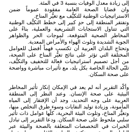
إلى زيادة معدل الوفيات بنسبة 3 في المئة.
وان قضايا الصحة العامة مفقودة عموماً ضمن
الاستراتيجيات الوطنية للتكيُّف مع تغيُّر المناخ.
وتفتقر المنطقة إلى حدٍ كبير إلى خطط التكيُّف الوطنية
التي تتناول الاستجابات التشريعية والعملية، بناءً على
المخاطر الصحية المتوقعة، لموجات الحر والظواهر
الجوية الشديدة وتلوث الهواء والأمراض المعدية.
وتحتاج البلدان العربية أن تكتسب فهماً أفضل للعوامل
المختلفة التي تؤثر على نتائج تغيُّر المناخ على الصحة،
من أجل تصميم استراتيجيات فعالة للتخفيف والتكيُّف،
تلبّي الحالة الخاصة بكل بلد، مع تأثيرات مباشرة وواضحة
على صحة السكان.
وأكّد التقرير أنه لم يعد في الإمكان إنكار تأثير المخاطر
البيئية على صحة الإنسان. وعند النظر إلى المنطقة
العربية على وجه التحديد، وجد أن الإفتقار إلى المياه
المأمونة، وزيادة توليد النفايات وسوء طرق التخلص منها،
وتغيُّر المناخ، وتلوث البيئة البحرية، كلّها عوامل ذات تأثير
سلبي ملحوظ على صحة السكان. ودعا التقرير إلى تبادل
الخبرات في التخصصات المتعلقة بالصحة والبيئة عبر