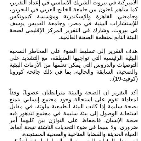
الأميركية في بيروت الشريك الأساسي في إعداد التقرير،
كما ساهم باحثون من جامعة الخليج العربي في البحرين،
وجامعتي القاهرة والإسكندرية ومؤسسة كيمونِكس
للإستشارات البيئية في مصر، وجامعة القديس يوسف
في بيروت. وشارك في التقرير المركز الإقليمي لصحة
البيئة التابع لمنظمة الصحة العالمية.
هدف التقرير إلى تسليط الضوء على المخاطر الصحية
البيئية الرئيسية التي تواجهها المنطقة، مع التشديد على
التوصيات والدروس التي يمكن تعلّمها من الأزمات البيئية
والصحية، السابقة والحالية، بما في ذلك جائحة كورونا
(كوفيد-19)..
أكد التقرير ان الصحة والبيئة مترابطتان عضويا،ً وفقاً
لمعادلة تقوم على استحالة وجود مجتمع إنساني يتمتع
بصحة سليمة إذا كانت البيئة الطبيعية ملوثة، في مقابل
استحالة الوصول إلى بيئة سليمة في مجتمع تتدهور فيه
صحة الإنسان. فالحفاظ على التوازن بين كليهما أمر
ضروري، ولا سيما في ضوء التحديات الناشئة نتيجة أنماط
الحياة الحديثة والقضايا المناخية والصحية المستجدة.