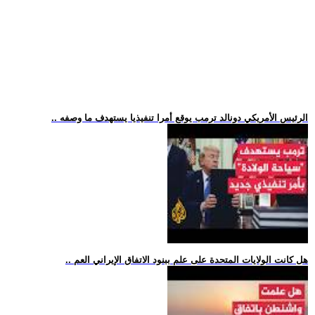
.. الرئيس الأمريكي دونالد ترمب يوقع أمرا تنفيذيا يستهدف ما وصفه
.. هل كانت الولايات المتحدة على علم ببنود الاتفاق الإيراني العم