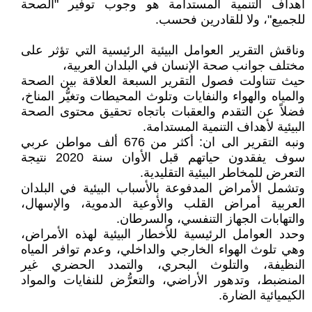
أهداف التنمية المستدامة هو وجوب توفير "الصحة
للجميع"، ولا للقادرين فحسب.
وناقش التقرير العوامل البيئية الرئيسية التي تؤثر على
مختلف جوانب صحة الإنسان في البلدان العربية،
حيث تتناولت فصول التقرير السبعة العلاقة بين الصحة
والمياه والهواء والنفايات وتلوث المحيطات وتغيُّر المناخ،
فضلاً عن التقدم والعقبات باتجاه تحقيق محتوى الصحة
البيئية لأهداف التنمية المستدامة.
ونبه التقرير الى ان: أكثر من 676 ألف مواطن عربي
سوف يفقدون حياتهم قبل الأوان سنة 2020 نتيجة
التعرض للمخاطر البيئية التقليدية.
وتشمل الأمراض المدفوعة بالأسباب البيئية في البلدان
العربية أمراض القلب والأوعية الدموية، والإسهال،
والتهابات الجهاز التنفسي، والسرطان.
وحدد العوامل الرئيسية للأخطار البيئية لهذه الأمراض،
وهي تلوث الهواء الخارجي والداخلي، وعدم توافر المياه
النظيفة، والتلوث البحري، والتمدد الحضري غير
المنضبط، وتدهور الأراضي، والتعرُّض للنفايات والمواد
الكيميائية الضارة.