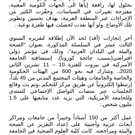
بحلول لها، رافعة إياها الى الجهات الكومية المعنية،
مقترحة تغييرات في السياسات، وحفّزت الكثير من
الإجراءات عبر المنطقة العربية، بهدف تحسين وتطوير
تلك الأوضاع .ولو أنها نفذت لحصلت فيها طفرة نوعية..
اَخر إنجازات (أفد) لحد الآن إطلاقه لتقريره السنوي
الثالث عشر في السلسلة المذكورة، بعنوان "الصحة
والبيئة في البلدان العربية"، وذلك في مؤتمر دولي
افتراضي(بسبب جائحة كورونا)، إستضافته الجامعة
الأميركية في بيروت للفترة 10 – 11 تشرين الثاني
2020،. وشارك فيه نحو 600 من الهيئات الحكومية
والخاصة والجامعات وهيئات المجتمع المدني من 45 بلداً،
إرتبطوا إلكترونياً عن طريق مركز للتحكم.،وتم بث وقائع
الجلسات عبر منصات التواصل الإجتماعي للمنتدى
وللجامعة الأمريكية، التي يزيد عدد متابعيها على 1.5
مليون شخص.:
عمل أكثر من 150 أستاذاً وخبيراً من جامعات ومراكز
أبحاث عربية وأجنبية على إعداد التقرير عن الصحة
والبيئة ومراجعته. كانت كلية العلوم الصحية في الجامعة