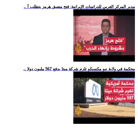
.. مدير المركز العربي للدراسات الإيرانية: فتح مضيق هرمز يتطلب أ
.. محكمة في ولاية نيو مكسيكو تلزم شركة ميتا بدفع 567 مليون دولا