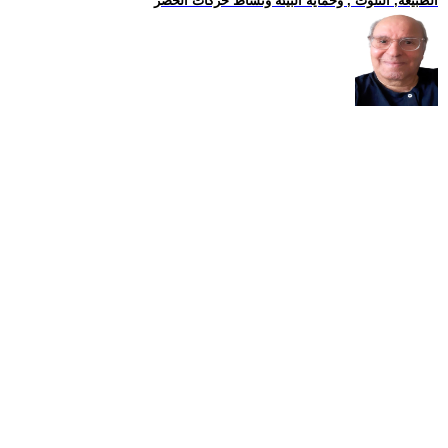
الطبيعة, التلوث , وحماية البيئة ونشاط حركات الخضر