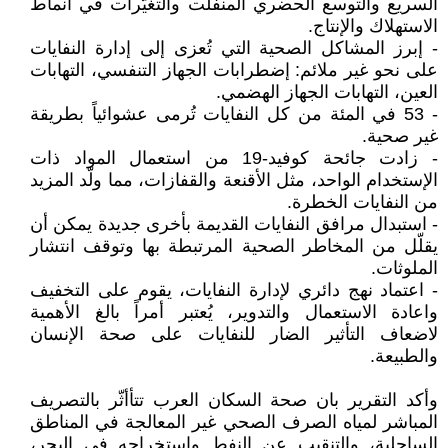
السريع والتوسع الحضري المنفلت والتغيُّرات في أنماط
الاستهلاك والإنتاج.
- إبرز المشاكل الصحية التي تُعزى إلى إدارة النفايات
على نحو غير ملائم: إضطرابات الجهاز التنفسي، التهابات
العين، التهابات الجهاز الهضمي.
- 53 في المئة من كل النفايات تُرمى عشوائياً بطريقة
غير صحية.
- زادت جائحة كوفيد-19 من استعمال المواد ذات
الإستخدام الواحد، مثل الأقنعة والقفازات، مما ولّد المزيد
من النفايات الخطرة.
- استبدال مرافق النفايات القديمة بأخرى جديدة يمكن أن
يقلّل من المخاطر الصحية المرتبطة بها وتوقف انتشار
الملوثات.
- اعتماد نهج دائري لإدارة النفايات، يقوم على التخفيف
واعادة الاستعمال والتدوير، يُعتبر أمراً بالغ الأهمية
لاضعاف التأثير الضار للنفايات على صحة الإنسان
والطبيعة.
وأكد التقرير بان صحة السكان العرب تتأأثّر بالتصريف
المباشر لمياه الصرف الصحي غير المعالجة في المناطق
الساحلية، والتنقيب عن النفط واستخراجه في البحر،