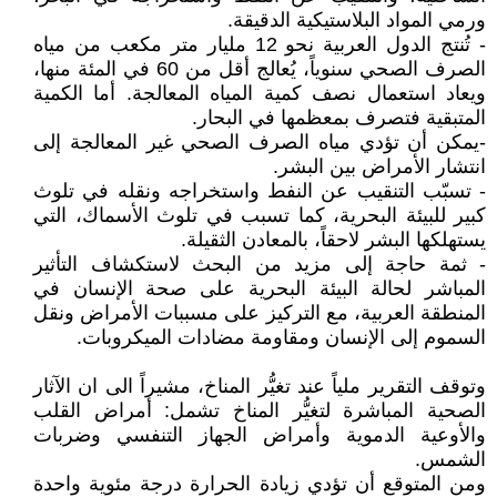
ورمي المواد البلاستيكية الدقيقة.
- تُنتج الدول العربية نحو 12 مليار متر مكعب من مياه
الصرف الصحي سنوياً، يُعالج أقل من 60 في المئة منها،
ويعاد استعمال نصف كمية المياه المعالجة. أما الكمية
المتبقية فتصرف بمعظمها في البحار.
-يمكن أن تؤدي مياه الصرف الصحي غير المعالجة إلى
انتشار الأمراض بين البشر.
- تسبّب التنقيب عن النفط واستخراجه ونقله في تلوث
كبير للبيئة البحرية، كما تسبب في تلوث الأسماك، التي
يستهلكها البشر لاحقاً، بالمعادن الثقيلة.
- ثمة حاجة إلى مزيد من البحث لاستكشاف التأثير
المباشر لحالة البيئة البحرية على صحة الإنسان في
المنطقة العربية، مع التركيز على مسببات الأمراض ونقل
السموم إلى الإنسان ومقاومة مضادات الميكروبات.
وتوقف التقرير ملياً عند تغيُّر المناخ، مشيراً الى ان الآثار
الصحية المباشرة لتغيُّر المناخ تشمل: أمراض القلب
والأوعية الدموية وأمراض الجهاز التنفسي وضربات
الشمس.
ومن المتوقع أن تؤدي زيادة الحرارة درجة مئوية واحدة