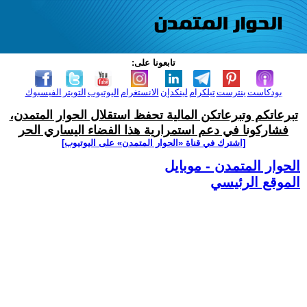
تابعونا على:
بودكاست
بنترست
تيلكرام
لينكدإن
الانستغرام
اليوتيوب
التويتر
الفيسبوك
تبرعاتكم وتبرعاتكن المالية تحفظ استقلال الحوار المتمدن،
فشاركونا في دعم استمرارية هذا الفضاء اليساري الحر
[اشترك في قناة ‫«الحوار المتمدن» على اليوتيوب]
الحوار المتمدن - موبايل
الموقع الرئيسي