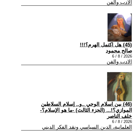
الادب والفن
(45) هل اكتمل الهرم؟!!!
صالح محمود
2026 / 8 / 6
الادب والفن
(46) بين اسلام الوحي ..و.. إسلام السلاطين
الموازي؟!... (الجزء الثالث) -ما هو الإسلام؟-
خلف الناصر
2026 / 8 / 6
العلمانية، الدين السياسي ونقد الفكر الديني