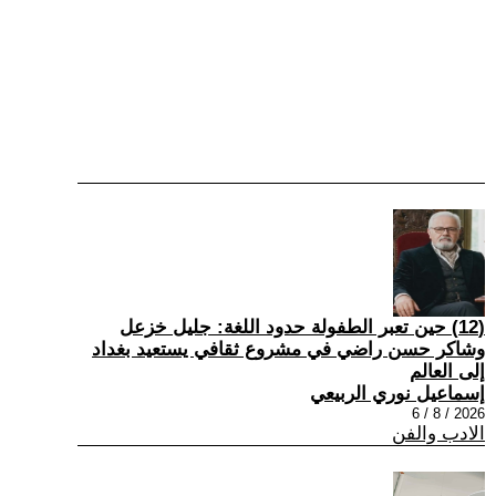
(12) حين تعبر الطفولة حدود اللغة: جليل خزعل
وشاكر حسن راضي في مشروع ثقافي يستعيد بغداد
إلى العالم
إسماعيل نوري الربيعي
2026 / 8 / 6
الادب والفن