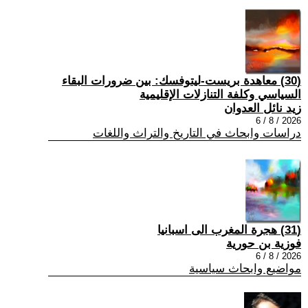
(30) معاهدة بريست-ليتوفسك: بين ضرورات البقاء
السياسي وكلفة التنازلات الإقليمية
زيد نائل العدوان
2026 / 8 / 6
دراسات وابحاث في التاريخ والتراث واللغات
(31) هجرة المغرب الى اسبانيا
فوزية بن حورية
2026 / 8 / 6
مواضيع وابحاث سياسية