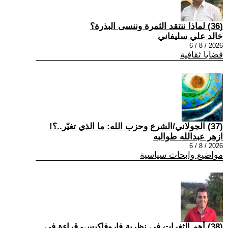
(36) لماذا ننتقد الثمرة وننسى البذرة؟
خالد علي سليفاني
2026 / 8 / 6
قضايا ثقافية
(37) الجولاني/الشرع وحزب الله: ما الذي تغيّر..؟!
ازهر عبدالله طوالبه
2026 / 8 / 6
مواضيع وابحاث سياسية
(38) أهم الثغرات في نظرية فاروفاكيس- قراءة في