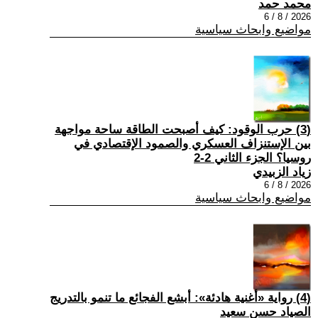
محمد حمد
2026 / 8 / 6
مواضيع وابحاث سياسية
(3) حرب الوقود: كيف أصبحت الطاقة ساحة مواجهة
بين الإستنزاف العسكري والصمود الإقتصادي في
روسيا؟ الجزء الثاني 2-2
زياد الزبيدي
2026 / 8 / 6
مواضيع وابحاث سياسية
(4) رواية «أغنية هادئة»: أبشع الفجائع ما تنمو بالتدريج
الصياد حسن سعيد