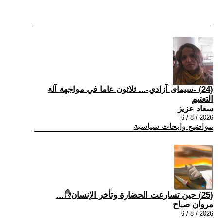
(24) -سيمای آزادي-... ثلاثون عاما في مواجهة آلة
التعتيم
سعاد عزيز
2026 / 8 / 6
مواضيع وابحاث سياسية
(25) حين تسارعت الحضارة وتأخر الإنسان✋…
مروان صباح
2026 / 8 / 6