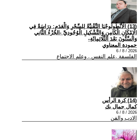
(13) الْأَنْطُولُوجْيَا التِّقْنِيَّةُ لِلسِّحْرِ وَالْعَدَمِ: دِرَاسَةٌ فِي
الْإِمْكَانِ الْكَامِنِ وَالتَّشْكِيلِ الْوُجُودِيِّ -الجُزْءُ الثَّانِي
وَالسِّتُّونَ بَعْدَ الثَّلَاثِمِائَةِ-
حمودة المعناوي
2026 / 8 / 6
الفلسفة ,علم النفس , وعلم الاجتماع
(14) كرة الرأس
كمال جمال بك
2026 / 8 / 6
الادب والفن