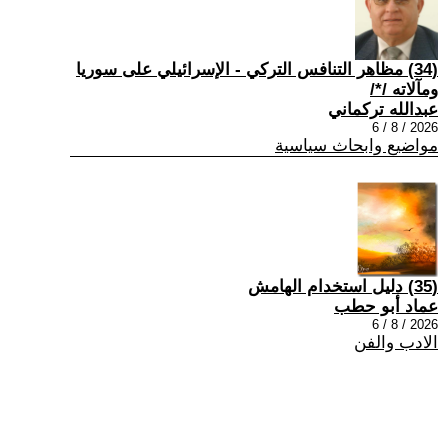
(34) مظاهر التنافس التركي - الإسرائيلي على سوريا
ومآلاته /*/
عبدالله تركماني
2026 / 8 / 6
مواضيع وابحاث سياسية
(35) دليل استخدام الهامش
عماد أبو حطب
2026 / 8 / 6
الادب والفن