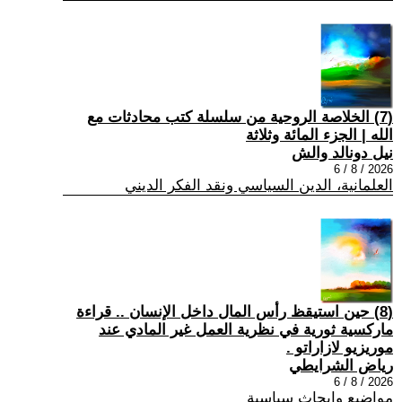
(7) الخلاصة الروحية من سلسلة كتب محادثات مع
الله | الجزء المائة وثلاثة
نيل دونالد والش
2026 / 8 / 6
العلمانية، الدين السياسي ونقد الفكر الديني
(8) حين استيقظ رأس المال داخل الإنسان .. قراءة
ماركسية ثورية في نظرية العمل غير المادي عند
موريزيو لازاراتو .
رياض الشرايطي
2026 / 8 / 6
مواضيع وابحاث سياسية