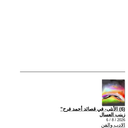
(6) الأنثى- في قصائد أحمد فرح”
زينب العسال
2026 / 8 / 6
الادب والفن