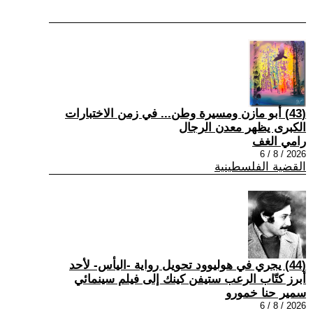
(43) أبو مازن ومسيرة وطن... في زمن الاختبارات
الكبرى يظهر معدن الرجال
رامي الغف
2026 / 8 / 6
القضية الفلسطينية
(44) يجري في هوليوود تحويل رواية -اليأس- لأحد
أبرز كتّاب الرعب ستيفن كينك إلى فيلم سينمائي
سمير حنا خمورو
2026 / 8 / 6