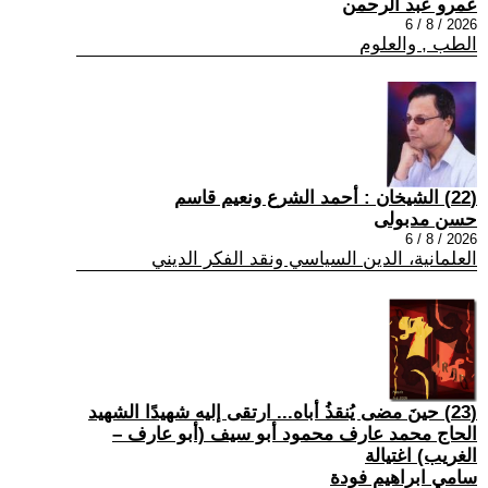
عمرو عبد الرحمن
2026 / 8 / 6
الطب , والعلوم
(22) الشيخان : أحمد الشرع ونعيم قاسم
حسن مدبولى
2026 / 8 / 6
العلمانية، الدين السياسي ونقد الفكر الديني
(23) حينَ مضى يُنقذُ أباه... ارتقى إليه شهيدًا الشهيد
الحاج محمد عارف محمود أبو سيف (أبو عارف –
الغريب) اغتيالة
سامي ابراهيم فودة