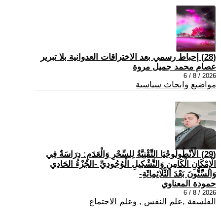
(28) إحباط رسمي بعد الاختراقات العدوانية بلا تبرير
عصام محمد جميل مروة
2026 / 8 / 6
مواضيع وابحاث سياسية
(29) الْأَنْطُولُوجْيَا التِّقْنِيَّةُ لِلسِّحْرِ وَالْعَدَمِ: دِرَاسَةٌ فِي
الْإِمْكَانِ الْكَامِنِ وَالتَّشْكِيلِ الْوُجُودِيِّ -الجُزْءُ الحَادِي
وَالسِّتُّونَ بَعْدَ الثَّلَاثِمِائَةِ-
حمودة المعناوي
2026 / 8 / 6
الفلسفة ,علم النفس , وعلم الاجتماع