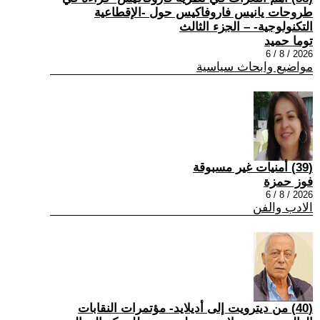
طروحات يانيس فاروفاكيس حول -الإقطاعية
التكنولوجية- – الجزء الثالث
توما حميد
2026 / 8 / 6
مواضيع وابحاث سياسية
(39) أمنيات غير مسبوقة
فوز حمزة
2026 / 8 / 6
الادب والفن
(40) من ديترويت إلى أديلايد- مؤتمرات النقابات