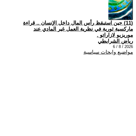
(11) حين استيقظ رأس المال داخل الإنسان .. قراءة
ماركسية ثورية في نظرية العمل غير المادي عند
موريزيو لازاراتو .
رياض الشرايطي
2026 / 8 / 6
مواضيع وابحاث سياسية