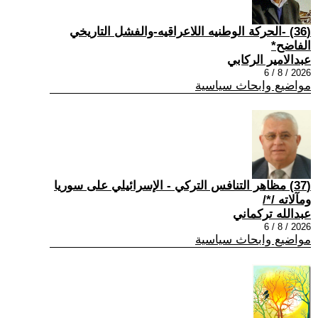
(36) -الحركة الوطنيه اللاعراقيه-والفشل التاريخي
الفاضح*
عبدالامير الركابي
2026 / 8 / 6
مواضيع وابحاث سياسية
(37) مظاهر التنافس التركي - الإسرائيلي على سوريا
ومآلاته /*/
عبدالله تركماني
2026 / 8 / 6
مواضيع وابحاث سياسية