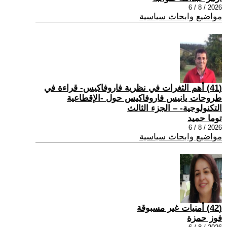
2026 / 8 / 6
مواضيع وابحاث سياسية
(41) أهم الثغرات في نظرية فاروفاكيس- قراءة في
طروحات يانيس فاروفاكيس حول -الإقطاعية
التكنولوجية- – الجزء الثالث
توما حميد
2026 / 8 / 6
مواضيع وابحاث سياسية
(42) أمنيات غير مسبوقة
فوز حمزة