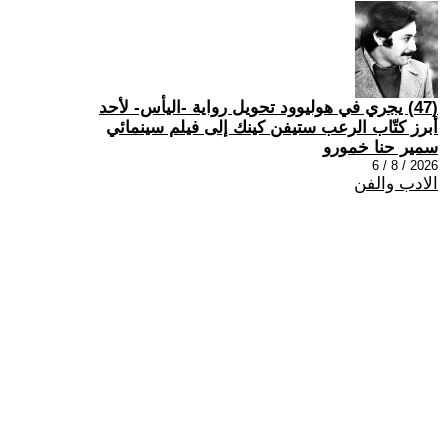
(47) يجري في هوليوود تحويل رواية -اليأس- لأحد
أبرز كتّاب الرعب ستيفن كينك إلى فيلم سينمائي
سمير حنا خمورو
2026 / 8 / 6
الادب والفن