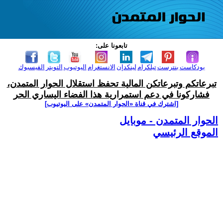
تابعونا على:
بودكاست
بنترست
تيلكرام
لينكدإن
الانستغرام
اليوتيوب
التويتر
الفيسبوك
تبرعاتكم وتبرعاتكن المالية تحفظ استقلال الحوار المتمدن،
فشاركونا في دعم استمرارية هذا الفضاء اليساري الحر
[اشترك في قناة ‫«الحوار المتمدن» على اليوتيوب]
الحوار المتمدن - موبايل
الموقع الرئيسي