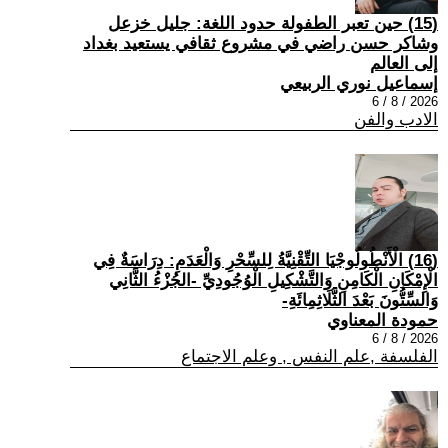
(15) حين تعبر الطفولة حدود اللغة: جليل خزعل
وشاكر حسن راضي في مشروع ثقافي يستعيد بغداد
إلى العالم
إسماعيل نوري الربيعي
2026 / 8 / 6
الادب والفن
(16) الْأَنْطُولُوجْيَا التِّقْنِيَّةُ لِلسِّحْرِ وَالْعَدَمِ: دِرَاسَةٌ فِي
الْإِمْكَانِ الْكَامِنِ وَالتَّشْكِيلِ الْوُجُودِيِّ -الجُزْءُ الثَّانِي
وَالسِّتُّونَ بَعْدَ الثَّلَاثِمِائَةِ-
حمودة المعناوي
2026 / 8 / 6
الفلسفة ,علم النفس , وعلم الاجتماع