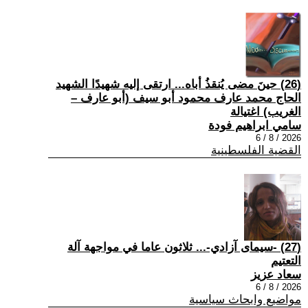
(26) حينَ مضى يُنقذُ أباه... ارتقى إليه شهيدًا الشهيد
الحاج محمد عارف محمود أبو سيف (أبو عارف –
الغريب) اغتيالة
سامي ابراهيم فودة
2026 / 8 / 6
القضية الفلسطينية
(27) -سيمای آزادي-... ثلاثون عاما في مواجهة آلة
التعتيم
سعاد عزيز
2026 / 8 / 6
مواضيع وابحاث سياسية