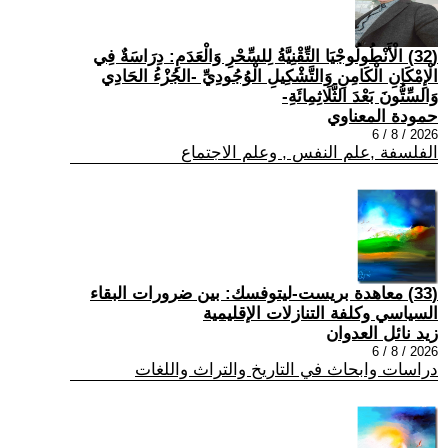
(32) الْأَنْطُولُوجْيَا التِّقْنِيَّةُ لِلسِّحْرِ وَالْعَدَمِ: دِرَاسَةٌ فِي
الْإِمْكَانِ الْكَامِنِ وَالتَّشْكِيلِ الْوُجُودِيِّ -الجُزْءُ الحَادِي
وَالسِّتُّونَ بَعْدَ الثَّلَاثِمِائَةِ-
حمودة المعناوي
2026 / 8 / 6
الفلسفة ,علم النفس , وعلم الاجتماع
(33) معاهدة بريست-ليتوفسك: بين ضرورات البقاء
السياسي وكلفة التنازلات الإقليمية
زيد نائل العدوان
2026 / 8 / 6
دراسات وابحاث في التاريخ والتراث واللغات