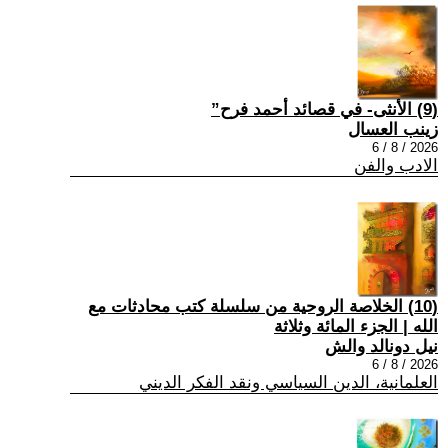
(9) الأنثى- في قصائد أحمد فرح”
زينب العسال
2026 / 8 / 6
الادب والفن
(10) الخلاصة الروحية من سلسلة كتب محادثات مع
الله | الجزء المائة وثلاثة
نيل دونالد والش
2026 / 8 / 6
العلمانية، الدين السياسي ونقد الفكر الديني