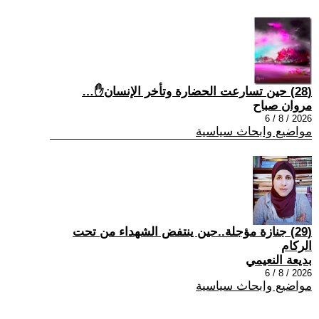
(28) حين تسارعت الحضارة وتأخر الإنسان✋…
مروان صباح
2026 / 8 / 6
مواضيع وابحاث سياسية
(29) جنازة مؤجلة..حين ينتفض الشهداء من تحت
الركام
بديعة النعيمي
2026 / 8 / 6
مواضيع وابحاث سياسية