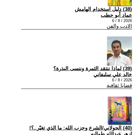
(38) دليل استخدام الهامش
عماد أبو حطب
2026 / 8 / 6
الادب والفن
(39) لماذا ننتقد الثمرة وننسى البذرة؟
خالد علي سليفاني
2026 / 8 / 6
قضايا ثقافية
(40) الجولاني/الشرع وحزب الله: ما الذي تغيّر..؟!
ازهر عبدالله طوالبه