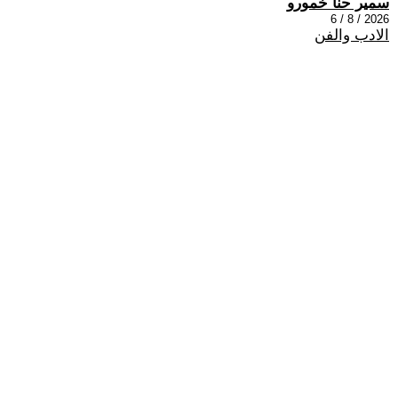
سمير حنا خمورو
2026 / 8 / 6
الادب والفن