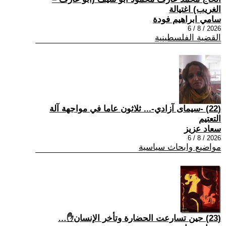
الغريب) اغتيالة
سامي ابراهيم فودة
2026 / 8 / 6
القضية الفلسطينية
(22) -سيمای آزادي-... ثلاثون عاما في مواجهة آلة
التعتيم
سعاد عزيز
2026 / 8 / 6
مواضيع وابحاث سياسية
(23) حين تسارعت الحضارة وتأخر الإنسان✋…