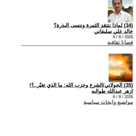
(34) لماذا ننتقد الثمرة وننسى البذرة؟
خالد علي سليفاني
2026 / 8 / 6
قضايا ثقافية
(35) الجولاني/الشرع وحزب الله: ما الذي تغيّر..؟!
ازهر عبدالله طوالبه
2026 / 8 / 6
مواضيع وابحاث سياسية