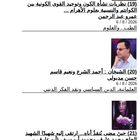
(19) نظريات نشأة الكون وتوحيد القوى الكونية بين
الكوانتم والنسبية بعلوم الأهرام ...
عمرو عبد الرحمن
2026 / 8 / 6
الطب , والعلوم
(20) الشيخان : أحمد الشرع ونعيم قاسم
حسن مدبولى
2026 / 8 / 6
العلمانية، الدين السياسي ونقد الفكر الديني
(21) حينَ مضى يُنقذُ أباه... ارتقى إليه شهيدًا الشهيد
الحاج محمد عارف محمود أبو سيف (أبو عارف –