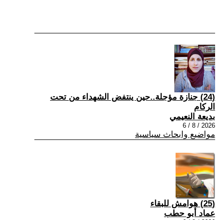
(24) جنازة مؤجلة..حين ينتفض الشهداء من تحت
الركام
بديعة النعيمي
2026 / 8 / 6
مواضيع وابحاث سياسية
(25) هوامش للبقاء
عماد أبو حطب