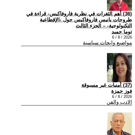
(36) أهم الثغرات في نظرية فاروفاكيس- قراءة في
طروحات يانيس فاروفاكيس حول -الإقطاعية
التكنولوجية- – الجزء الثالث
توما حميد
2026 / 8 / 6
مواضيع وابحاث سياسية
(37) أمنيات غير مسبوقة
فوز حمزة
2026 / 8 / 6
الادب والفن