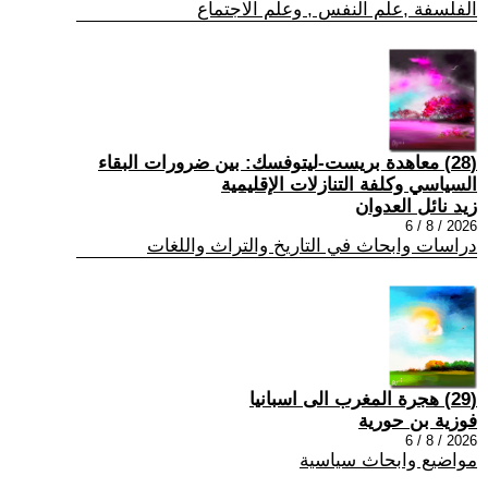
الفلسفة ,علم النفس , وعلم الاجتماع
(28) معاهدة بريست-ليتوفسك: بين ضرورات البقاء
السياسي وكلفة التنازلات الإقليمية
زيد نائل العدوان
2026 / 8 / 6
دراسات وابحاث في التاريخ والتراث واللغات
(29) هجرة المغرب الى اسبانيا
فوزية بن حورية
2026 / 8 / 6
مواضيع وابحاث سياسية