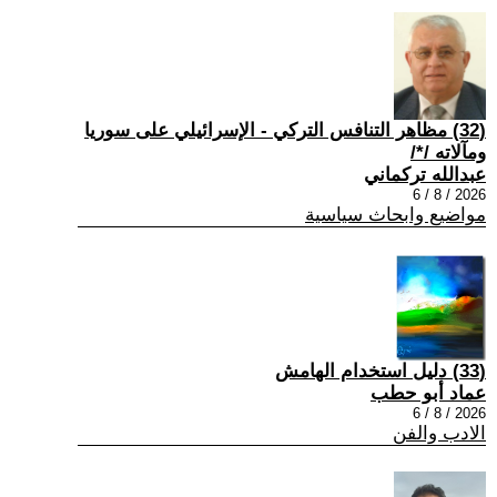
(32) مظاهر التنافس التركي - الإسرائيلي على سوريا
ومآلاته /*/
عبدالله تركماني
2026 / 8 / 6
مواضيع وابحاث سياسية
(33) دليل استخدام الهامش
عماد أبو حطب
2026 / 8 / 6
الادب والفن