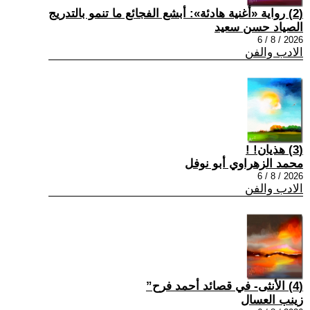
(2) رواية «أغنية هادئة»: أبشع الفجائع ما تنمو بالتدريج
الصياد حسن سعيد
2026 / 8 / 6
الادب والفن
(3) هذيان! !
محمد الزهراوي أبو نوفل
2026 / 8 / 6
الادب والفن
(4) الأنثى- في قصائد أحمد فرح”
زينب العسال