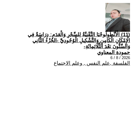
(11) الْأَنْطُولُوجْيَا التِّقْنِيَّةُ لِلسِّحْرِ وَالْعَدَمِ: دِرَاسَةٌ فِي
الْإِمْكَانِ الْكَامِنِ وَالتَّشْكِيلِ الْوُجُودِيِّ -الجُزْءُ الثَّانِي
وَالسِّتُّونَ بَعْدَ الثَّلَاثِمِائَةِ-
حمودة المعناوي
2026 / 8 / 6
الفلسفة ,علم النفس , وعلم الاجتماع