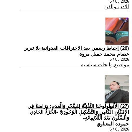
2026 / 8 / 6
الادب والفن
(26) إحباط رسمي بعد الاختراقات العدوانية بلا تبرير
عصام محمد جميل مروة
2026 / 8 / 6
مواضيع وابحاث سياسية
(27) الْأَنْطُولُوجْيَا التِّقْنِيَّةُ لِلسِّحْرِ وَالْعَدَمِ: دِرَاسَةٌ فِي
الْإِمْكَانِ الْكَامِنِ وَالتَّشْكِيلِ الْوُجُودِيِّ -الجُزْءُ الحَادِي
وَالسِّتُّونَ بَعْدَ الثَّلَاثِمِائَةِ-
حمودة المعناوي
2026 / 8 / 6