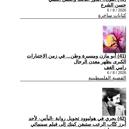
حسن الشرع
2026 / 8 / 6
كتابات ساخرة
(41) أبو مازن ومسيرة وطن... في زمن الاختبارات
الكبرى يظهر معدن الرجال
رامي الغف
2026 / 8 / 6
القضية الفلسطينية
(42) يجري في هوليوود تحويل رواية -اليأس- لأحد
أبرز كتّاب الرعب ستيفن كينك إلى فيلم سينمائي