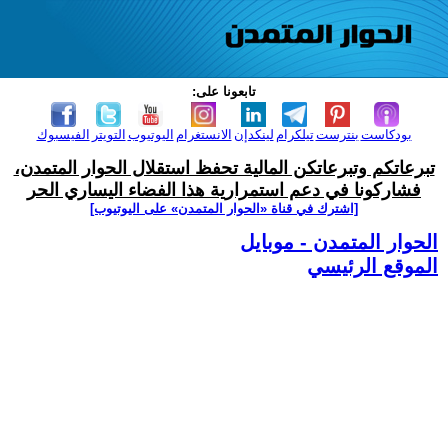
تابعونا على:
بودكاست
بنترست
تيلكرام
لينكدإن
الانستغرام
اليوتيوب
التويتر
الفيسبوك
تبرعاتكم وتبرعاتكن المالية تحفظ استقلال الحوار المتمدن،
فشاركونا في دعم استمرارية هذا الفضاء اليساري الحر
[اشترك في قناة ‫«الحوار المتمدن» على اليوتيوب]
الحوار المتمدن - موبايل
الموقع الرئيسي