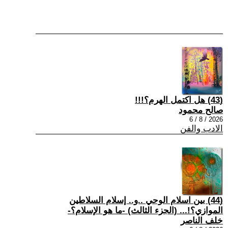
(43) هل اكتمل الهرم؟!!!
صالح محمود
2026 / 8 / 6
الادب والفن
(44) بين اسلام الوحي ..و.. إسلام السلاطين
الموازي؟!... (الجزء الثالث) -ما هو الإسلام؟-
خلف الناصر