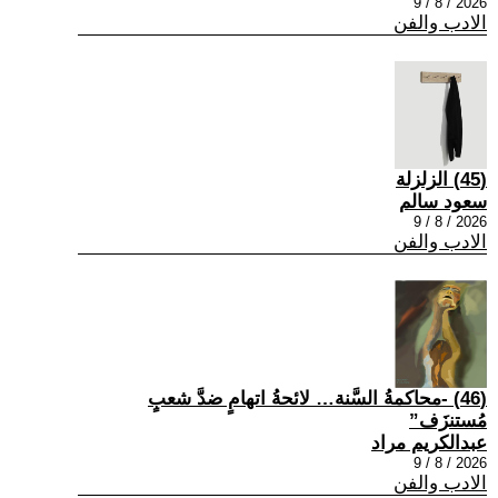
2026 / 8 / 9
الادب والفن
(45) الزلزلة
سعود سالم
2026 / 8 / 9
الادب والفن
(46) -محاكمةُ السَّنة… لائحةُ اتهامٍ ضدَّ شعبٍ
مُستنزَف”
عبدالكريم مراد
2026 / 8 / 9
الادب والفن