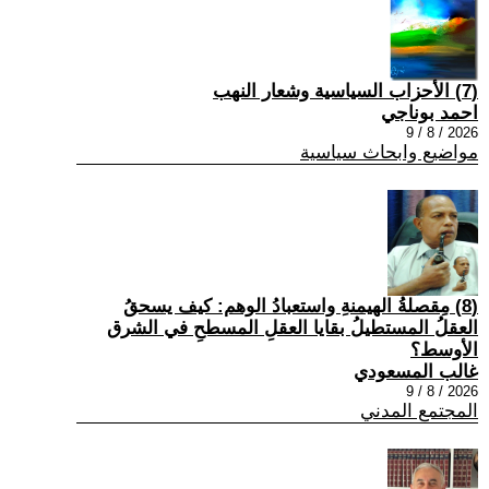
(7) الأحزاب السياسية وشعار النهب
احمد بوناجي
2026 / 8 / 9
مواضيع وابحاث سياسية
(8) مِقصلةُ الهيمنةِ واستعبادُ الوهم: كيف يسحقُ
العقلُ المستطيلُ بقايا العقلِ المسطحِ في الشرق
الأوسط؟
غالب المسعودي
2026 / 8 / 9
المجتمع المدني