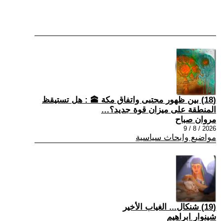
(18) بين ظهور مجتبى واتفاق مكة 🕋 : هل تستيقظ
المنطقة على ميزان قوة جديد؟…
مروان صباح
2026 / 8 / 9
مواضيع وابحاث سياسية
(19) شنكال... الغياب الأخير
شينوار ابراهيم