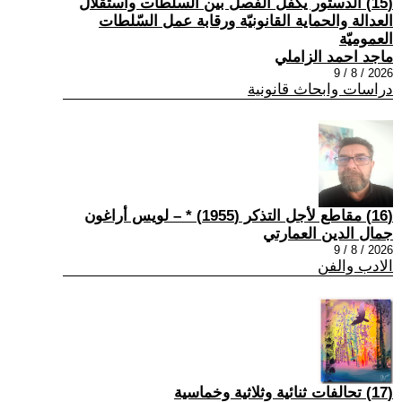
(15) الدستور يكفل الفصل بين السلطات واستقلال
العدالة والحماية القانونيّة ورقابة عمل السّلطات
العموميّة
ماجد احمد الزاملي
2026 / 8 / 9
دراسات وابحاث قانونية
(16) مقاطع لأجل التذكر (1955) * – لويس أراغون
جمال الدين العمارتي
2026 / 8 / 9
الادب والفن
(17) تحالفات ثنائية وثلاثية وخماسية