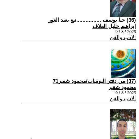
(36) جيا يوسف ................نبع بعيد الغور
ابراهيم خليل العلاف
2026 / 8 / 9
الادب والفن
(37) من دفتر اليوميات/محمود شقير71
محمود شقير
2026 / 8 / 9
الادب والفن