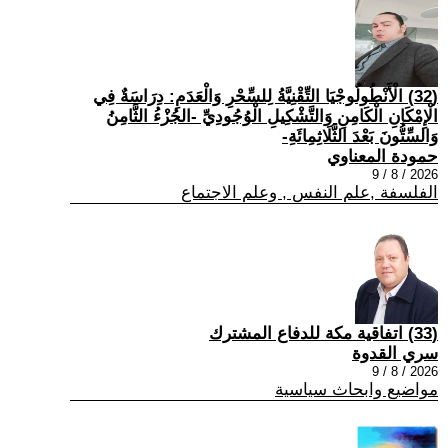
(32) الْأَنْطُولُوجْيَا التِّقْنِيَّةُ لِلسِّحْرِ وَالْعَدَمِ: دِرَاسَةٌ فِي
الْإِمْكَانِ الْكَامِنِ وَالتَّشْكِيلِ الْوُجُودِيِّ -الجُزْءُ الثَّامِنُ
وَالسِّتُّونَ بَعْدَ الثَّلَاثِمِائَةِ-
حمودة المعناوي
2026 / 8 / 9
الفلسفة ,علم النفس , وعلم الاجتماع
(33) اتفاقية مكة للدفاع المشترك
سري القدوة
2026 / 8 / 9
مواضيع وابحاث سياسية