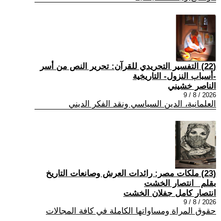
(22) التفسير التجريدي للقرآن: تحرير النص من أسر
-أسباب النزول- التاريخية
الناصر خشيني
2026 / 8 / 9
العلمانية، الدين السياسي ونقد الفكر الديني
(23) ملكات مصر: رائدات العرش وصانعات التاريخ
بقلم _انتصار الخشت
انتصار كامل جفلان الخشت
2026 / 8 / 9
حقوق المراة ومساواتها الكاملة في كافة المجالات