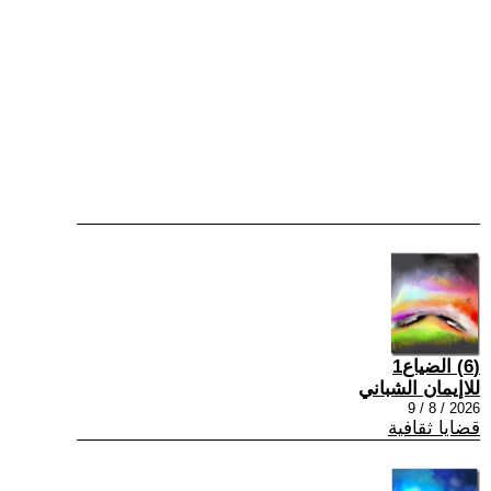
(6) الضياع1
للاإيمان الشباني
2026 / 8 / 9
قضايا ثقافية