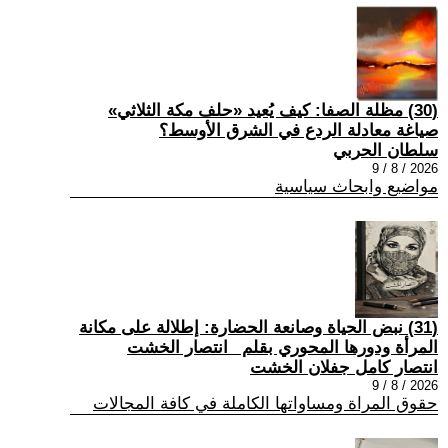
(30) مظلة الصفا: كيف يُعيد «حلف مكة الثلاثي»
صياغة معادلة الردع في الشرق الأوسط؟
سلطان الحربي
2026 / 8 / 9
مواضيع وابحاث سياسية
(31) نبض الحياة وصانعة الحضارة: إطلالة على مكانة
المرأة ودورها المحوري بقلم _انتصار الخشت
انتصار كامل جفلان الخشت
2026 / 8 / 9
حقوق المراة ومساواتها الكاملة في كافة المجالات