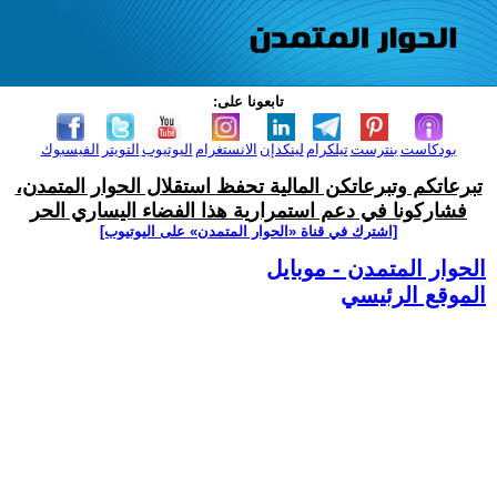
تابعونا على:
بودكاست
بنترست
تيلكرام
لينكدإن
الانستغرام
اليوتيوب
التويتر
الفيسبوك
تبرعاتكم وتبرعاتكن المالية تحفظ استقلال الحوار المتمدن،
فشاركونا في دعم استمرارية هذا الفضاء اليساري الحر
[اشترك في قناة ‫«الحوار المتمدن» على اليوتيوب]
الحوار المتمدن - موبايل
الموقع الرئيسي