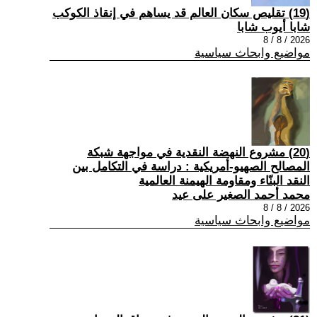
(19) تقليص سكان العالم قد يساهم في إنقاذ الكوكب
شابا أيوب شابا
2026 / 8 / 8
مواضيع وابحاث سياسية
(20) مشروع النهضة النقدية في مواجهة شبكة
المصالح الصهيو-أمريكية : دراسة في التكامل بين
النقد البنّاء ومقاومة الهيمنة العالمية
محمد أحمد الصغير على عيد
2026 / 8 / 8
مواضيع وابحاث سياسية