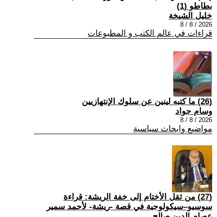
بطاطو (1)
خليل الشيخة
2026 / 8 / 8
قراءات في عالم الكتب و المطبوعات
(26) ما كتبه لينين عن سلوك الإنتهازيين
وسام جواد
2026 / 8 / 8
مواضيع وابحاث سياسية
(27) من ثقل الأختام إلى خفة الريشة: قراءة
سوسيو–سيكولوجية في قصة -ريشة- لأحمد سمير
عصام الدين صالح