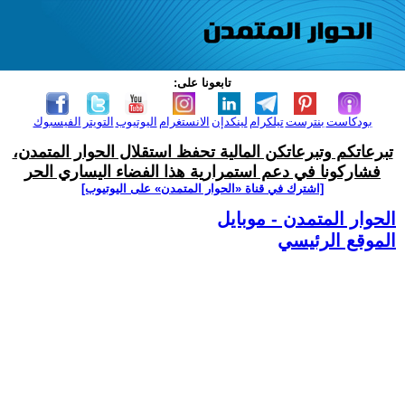
تابعونا على:
بودكاست
بنترست
تيلكرام
لينكدإن
الانستغرام
اليوتيوب
التويتر
الفيسبوك
تبرعاتكم وتبرعاتكن المالية تحفظ استقلال الحوار المتمدن،
فشاركونا في دعم استمرارية هذا الفضاء اليساري الحر
[اشترك في قناة ‫«الحوار المتمدن» على اليوتيوب]
الحوار المتمدن - موبايل
الموقع الرئيسي