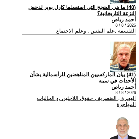
(40) ما هي الحجج التي استعملها كارل بوبر لدحض
النزعة التاريخانية؟
أحمد رباص
2026 / 8 / 8
الفلسفة ,علم النفس , وعلم الاجتماع
(41) بيان الماركسيين المناهضين للرأسمالية بشأن
الأحداث في سبتة
أحمد رباص
2026 / 8 / 8
الهجرة , العنصرية , حقوق اللاجئين ,و الجاليات
المهاجرة