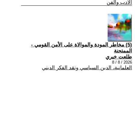
الادب والفن
(5) مخاطر المودة والموالاة على الأمن القومي -
الممتحنة
طلعت خيري
2026 / 8 / 8
العلمانية، الدين السياسي ونقد الفكر الديني