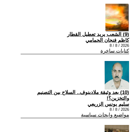
(9) الشعب يريد تعطيل القطار
كاظم فنجان الحمامي
2026 / 8 / 8
كتابات ساخرة
(10) بعد وثيقة ملادينوف.. السلاح بين التصنيم
والتخزين؟!
سليم يونس الزريعي
2026 / 8 / 8
مواضيع وابحاث سياسية