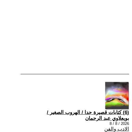
(6) كتابات قصيرة جدا / الهروب الصغير /
بويعلاوي عبد الرحمان
2026 / 8 / 8
الادب والفن