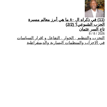
(11) في ذكراه ال ٨٠ ما هي أبرز معالم مسيرة
الحزب الشيوعي؟ (2/2)
تاج السر عثمان
2026 / 8 / 8
التحزب والتنظيم , الحوار , التفاعل و اقرار السياسات
في الاحزاب والمنظمات اليسارية والديمقراطية