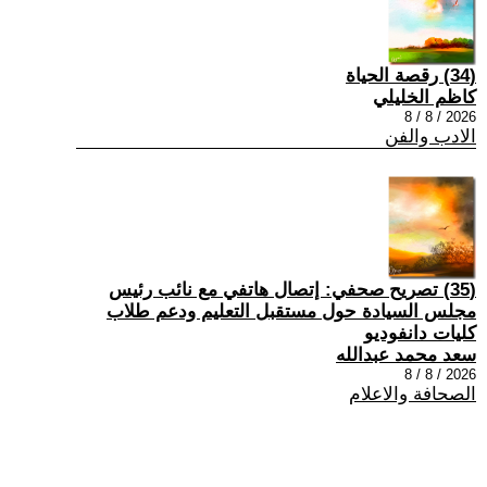
(34) رقصة الحياة
كاظم الخليلي
2026 / 8 / 8
الادب والفن
(35) تصريح صحفي: إتصال هاتفي مع نائب رئيس
مجلس السيادة حول مستقبل التعليم ودعم طلاب
كليات دانفوديو
سعد محمد عبدالله
2026 / 8 / 8
الصحافة والاعلام