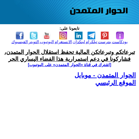
تابعونا على:
بودكاست
بنترست
تيلكرام
لينكدإن
الانستغرام
اليوتيوب
التويتر
الفيسبوك
تبرعاتكم وتبرعاتكن المالية تحفظ استقلال الحوار المتمدن،
فشاركونا في دعم استمرارية هذا الفضاء اليساري الحر
[اشترك في قناة ‫«الحوار المتمدن» على اليوتيوب]
الحوار المتمدن - موبايل
الموقع الرئيسي