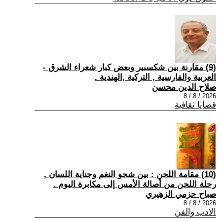
(9) مقارنة بين شكسبير وبعض كبار شعراء الشرق -
العربية والفارسية , التركية ,الهندية .
صلاح الدين محسن
2026 / 8 / 8
قضايا ثقافية
(10) مقامة اللحن : بين شجو النغم وجناية اللسان ,
رحلة اللحن من أصالة الأمس إلى مكابرة اليوم .
صباح حزمي الزهيري
2026 / 8 / 8
الادب والفن