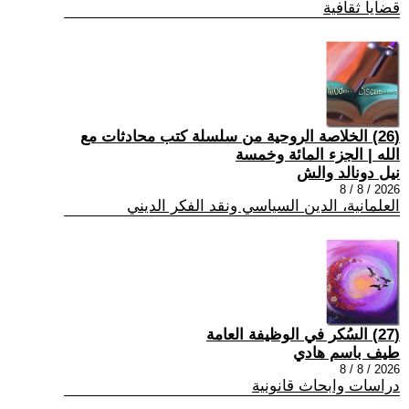
قضايا ثقافية
(26) الخلاصة الروحية من سلسلة كتب محادثات مع
الله | الجزء المائة وخمسة
نيل دونالد والش
2026 / 8 / 8
العلمانية، الدين السياسي ونقد الفكر الديني
(27) السُكر في الوظيفة العامة
طيف باسم هادي
2026 / 8 / 8
دراسات وابحاث قانونية