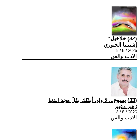
(32) خلاخيل*
إشبيليا الجبوري
2026 / 8 / 8
الادب والفن
(33) يسوع... لا ولن أبدّلك بكلّ مجد الدنيا
زهير دعيم
2026 / 8 / 8
الادب والفن