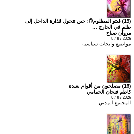
(15) فيتو المظلوم✋: حين تتحول قذارة الداخل إلى
ظلمٍ في الخارج …
مروان صباح
2026 / 8 / 8
مواضيع وابحاث سياسية
(16) مصلحون من أقوام بعيدة
كاظم فنجان الحمامي
2026 / 8 / 8
المجتمع المدني