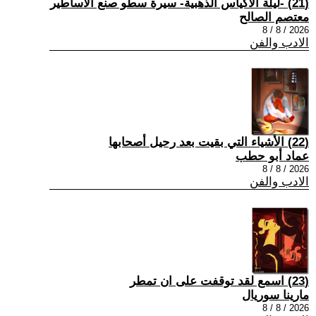
(21) -ليلة الأكياس الذهبية- سيرة سطو صنع الأساطير
معتصم الصالح
2026 / 8 / 8
الادب والفن
(22) الأشياء التي بقيت بعد رحيل أصحابها
عماد أبو حطب
2026 / 8 / 8
الادب والفن
(23) اسمع لقد توقفت على ان تمطر
مارينا سوريال
2026 / 8 / 8