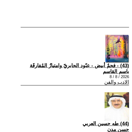
(43) - فحمٌ أبيض - عبّود الجابريّ وامتيازُ المُفارقَة
باسم القاسم
2026 / 8 / 8
الادب والفن
(44) طه حسين العربي
حسن مدن