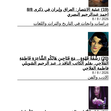
(19) عبثية الانتصار: العراق وإيران في ذكرى 8/8
احمد عبدالرحيم البصري
2026 / 8 / 8
دراسات وابحاث في التاريخ والتراث واللغات
(20) رَشْفَةُ قَهْوَةٍ... مَعَ فَنَاجِينِ هَايْكُو الشَّاعِرَةِ فَاطِمَةِ
الْفَلَّاحِي. بقلم الكاتب الناقد د. عبد الرحيم الشويلي
فاطمة الفلاحي
2026 / 8 / 8
الادب والفن