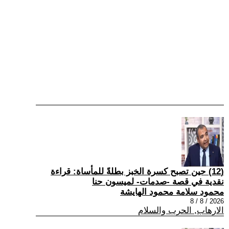
(12) حين تصبح كسرة الخبز بطلةً للمأساة: قراءة
نقدية في قصة -صدمات- لميسون حنا
محمود سلامة محمود الهايشة
2026 / 8 / 8
الارهاب, الحرب والسلام