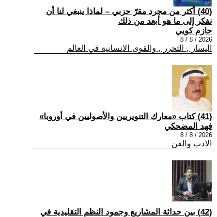
(40) أكثر من مجرد مقرّ حزبي – لماذا ينبغي لنا أن
نفكر إلى ما هو أبعد من ذلك
حازم كويي
2026 / 8 / 8
اليسار , التحرر , والقوى الانسانية في العالم
(41) كتاب «معارك التنويريين والأصوليين في أوروبا»
فهد المضحكي
2026 / 8 / 8
الادب والفن
(42) بين حداثة المشاريع وجمود النظم التقليدية في