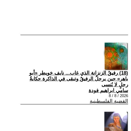
(18) رفيقُ الزنزانة الذي غاب... نايف خويطر «أبو
باهر» حين يرحلُ الرفيقُ وتبقى في الذاكرة حكايةُ
رجلٍ لا يُنسى
سامي ابراهيم فودة
2026 / 8 / 8
القضية الفلسطينية