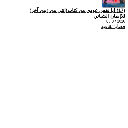
(17) ايا نفس عودي من كتاب(انثى من زمن آخر)
للاإيمان الشباني
2026 / 8 / 8
قضايا ثقافية