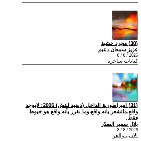
(30) مجرد خشبة
عزيز سمعان دعيم
2026 / 8 / 8
كتابات ساخرة
(31) امبراطورية الداخل (ديفيد لينش) 2006: لايوجد
واقع،ماتشعر بانه واقع،وما نقرر بأنه واقع هو خيوط
فقط.
بلال سمير الصدّر
2026 / 8 / 8
الادب والفن