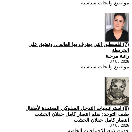
مواضيع وابحاث سياسية
(7) فلسطين التي يعترف بها العالم… وتضيق على
الخريطة
رانية مرجية
2026 / 8 / 8
مواضيع وابحاث سياسية
(8) استراتيجيات التدخل السلوكي المعتمدة لأطفال
طيف التوحد: بقلم انتصار كامل جفلان الخشت
انتصار كامل جفلان الخشت
2026 / 8 / 8
حقوق ذوي الاحتياجات الخاصة