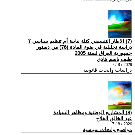
(7) الاطار التنسيقي كتلة نيابية أم تنظيم سياسي ؟
دراسة تحليلية في ضوء المادة (76) من دستور
جمهورية العراق لسنة 2005
طيف باسم هادي
2026 / 8 / 7
دراسات وابحاث قانونية
(8) المشاريع الوطنية ومظاهر السيادة
عبد الخالق الفلاح
2026 / 8 / 7
مواضيع وابحاث سياسية