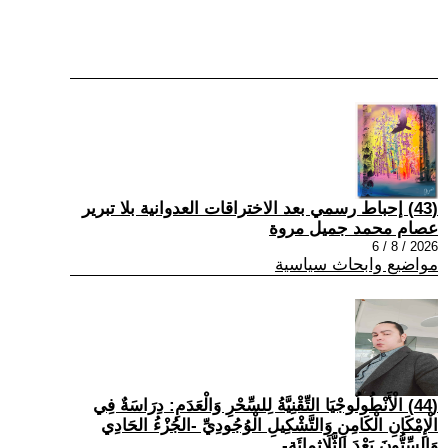
(43) إحباط رسمي بعد الاختراقات العدوانية بلا تبرير
عصام محمد جميل مروة
2026 / 8 / 6
مواضيع وابحاث سياسية
(44) الْأَنْطُولُوجْيَا التِّقْنِيَّةُ لِلسِّحْرِ وَالْعَدَمِ: دِرَاسَةٌ فِي
الْإِمْكَانِ الْكَامِنِ وَالتَّشْكِيلِ الْوُجُودِيِّ -الجُزْءُ الحَادِي
وَالسِّتُّونَ بَعْدَ الثَّلَاثِمِائَةِ-