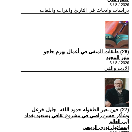
2026 / 8 / 6
دراسات وابحاث في التاريخ والتراث واللغات
(26) طبقات المنفى في أعمال بهرم حاجو
منير المجيد
2026 / 8 / 6
الادب والفن
(27) حين تعبر الطفولة حدود اللغة: جليل خزعل
وشاكر حسن راضي في مشروع ثقافي يستعيد بغداد
إلى العالم
إسماعيل نوري الربيعي