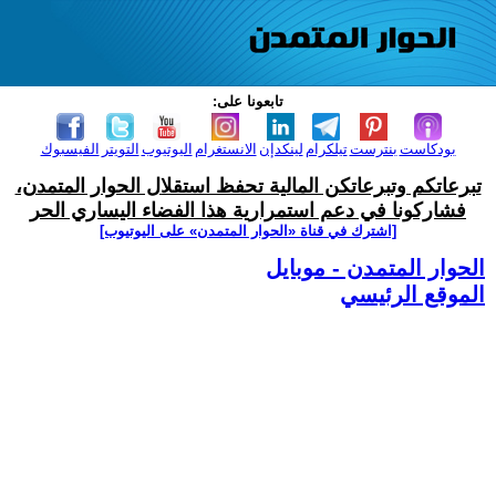
تابعونا على:
بودكاست
بنترست
تيلكرام
لينكدإن
الانستغرام
اليوتيوب
التويتر
الفيسبوك
تبرعاتكم وتبرعاتكن المالية تحفظ استقلال الحوار المتمدن،
فشاركونا في دعم استمرارية هذا الفضاء اليساري الحر
[اشترك في قناة ‫«الحوار المتمدن» على اليوتيوب]
الحوار المتمدن - موبايل
الموقع الرئيسي