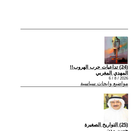
(24) تداعيات حرب الهروب!!
المهدي المغربي
2026 / 8 / 6
مواضيع وابحاث سياسية
(25) التواريخ الصغيرة
حسن مدن