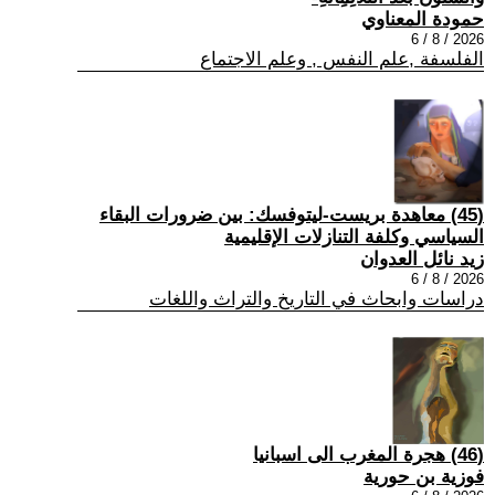
حمودة المعناوي
2026 / 8 / 6
الفلسفة ,علم النفس , وعلم الاجتماع
(45) معاهدة بريست-ليتوفسك: بين ضرورات البقاء
السياسي وكلفة التنازلات الإقليمية
زيد نائل العدوان
2026 / 8 / 6
دراسات وابحاث في التاريخ والتراث واللغات
(46) هجرة المغرب الى اسبانيا
فوزية بن حورية