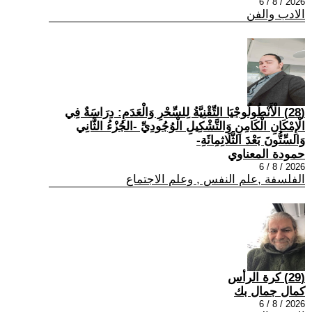
2026 / 8 / 6
الادب والفن
(28) الْأَنْطُولُوجْيَا التِّقْنِيَّةُ لِلسِّحْرِ وَالْعَدَمِ: دِرَاسَةٌ فِي
الْإِمْكَانِ الْكَامِنِ وَالتَّشْكِيلِ الْوُجُودِيِّ -الجُزْءُ الثَّانِي
وَالسِّتُّونَ بَعْدَ الثَّلَاثِمِائَةِ-
حمودة المعناوي
2026 / 8 / 6
الفلسفة ,علم النفس , وعلم الاجتماع
(29) كرة الرأس
كمال جمال بك
2026 / 8 / 6