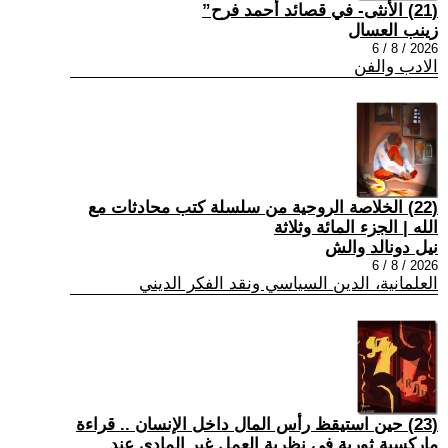
(21) الأنثى- في قصائد أحمد فرح”
زينب العسال
2026 / 8 / 6
الادب والفن
(22) الخلاصة الروحية من سلسلة كتب محادثات مع
الله | الجزء المائة وثلاثة
نيل دونالد والش
2026 / 8 / 6
العلمانية، الدين السياسي ونقد الفكر الديني
(23) حين استيقظ رأس المال داخل الإنسان .. قراءة
ماركسية ثورية في نظرية العمل غير المادي عند