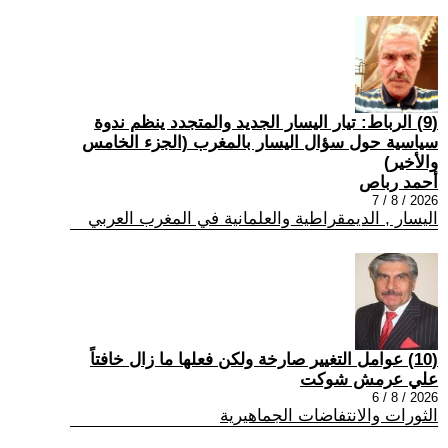
(9) الرباط: تيار اليسار الجديد والمتجدد ينظم ندوة
سياسية حول سؤال اليسار بالمغرب (الجزء الخامس
والأخير)
أحمد رباص
2026 / 8 / 7
اليسار , الديمقراطية والعلمانية في المغرب العربي
(10) عوامل التغيير صارخة ولكن فعلها ما زال خافتاً
علي عرمش شوكت
2026 / 8 / 6
الثورات والانتفاضات الجماهيرية