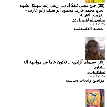
(38) حينَ مضى يُنقذُ أباه... ارتقى إليه شهيدًا الشهيد
الحاج محمد عارف محمود أبو سيف (أبو عارف –
الغريب) اغتيالة
سامي ابراهيم فودة
2026 / 8 / 6
القضية الفلسطينية
(39) -سيمای آزادي-... ثلاثون عاما في مواجهة آلة
التعتيم
سعاد عزيز
2026 / 8 / 6
مواضيع وابحاث سياسية