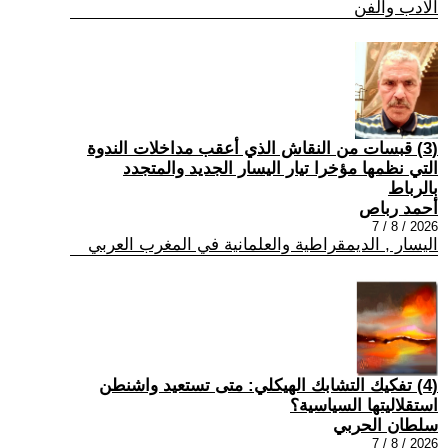
الادب والفن
(3) قبسات من النقاش الذي أعقب مداخلات الندوة
التي نظمها مؤخرا تيار اليسار الجديد والمتجدد
بالرباط
أحمد رباص
2026 / 8 / 7
اليسار , الديمقراطية والعلمانية في المغرب العربي
(4) تفكيك التشابك الهيكلي: متى تستعيد واشنطن
استقلاليتها السياسية؟
سلطان الحربي
2026 / 8 / 7