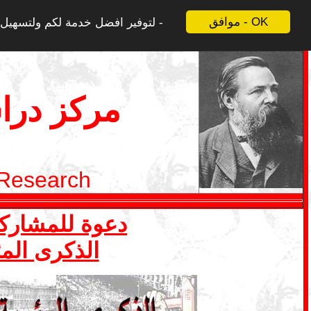
موافق - OK
لتوفير افضل خدمة لكم ولتسهيل ع
مركز درا
 Research
دعوة للمشاركة في ملف 1 ايار- ما
الذكرى المئ