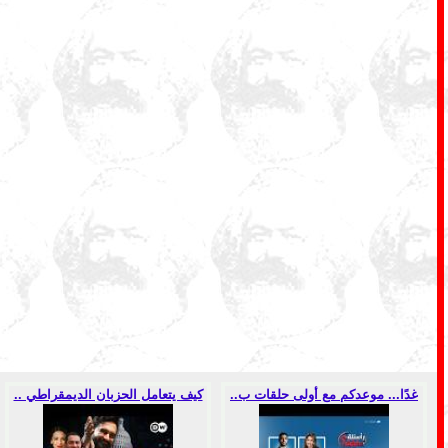
غدًا... موعدكم مع أولى حلقات ب..
كيف يتعامل الحزبان الديمقراطي ..