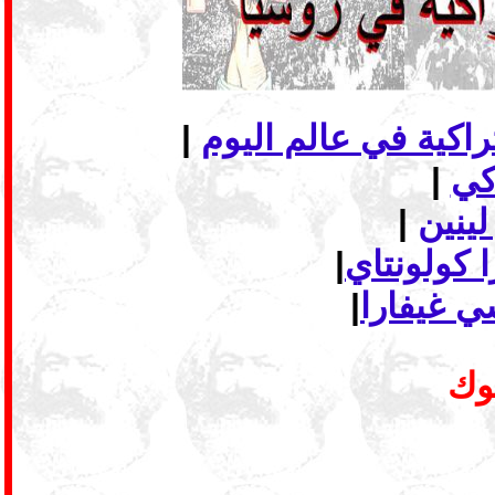
|
|
لينين
|
 كولونتاي
|
ي غيفارا
|
بوك