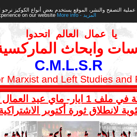
ملية التصفح والنشر، الموقع يستخدم بعض أنواع الكوكيز نرجو الن
More info - المزيد
experience on our website
يا عمال العالم اتحدوا
سات وابحاث الماركسية 
C.M.L.S.R
or Marxist and Left Studies and
ي عيد العمال العالمي 2017
وية لانطلاق ثورة أكتوبر الاشتراكي