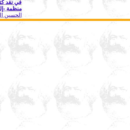
في نقد كت
منظمة -إلى
الحسين ال