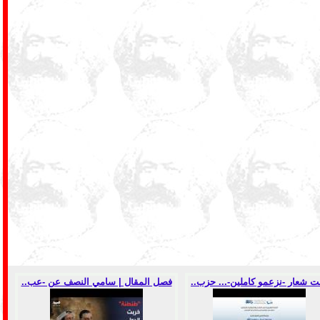
ت شعار -نزعمو كاملين-... حزب..
فصل المقال | سامي النصف عن -عب..