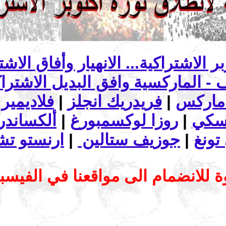
ماركس
|
فريدريك انجلز
|
فلاديمير 
تسكي
|
روزا لوكسمبورغ
|
ألكساندرا
تونغ
|
جوزيف ستالين
|
ارنستو تش
 للانضمام الى مواقعنا في الفيس