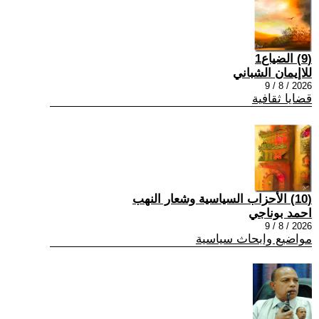
(9) الضياع1
للاإيمان الشباني
2026 / 8 / 9
قضايا ثقافية
(10) الأحزاب السياسية وشعار النهب
احمد بوناجي
2026 / 8 / 9
مواضيع وابحاث سياسية