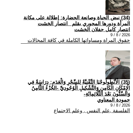
(34) نبض الحياة وصانعة الحضارة: إطلالة على مكانة
المرأة ودورها المحوري بقلم _انتصار الخشت
انتصار كامل جفلان الخشت
2026 / 8 / 9
حقوق المراة ومساواتها الكاملة في كافة المجالات
(35) الْأَنْطُولُوجْيَا التِّقْنِيَّةُ لِلسِّحْرِ وَالْعَدَمِ: دِرَاسَةٌ فِي
الْإِمْكَانِ الْكَامِنِ وَالتَّشْكِيلِ الْوُجُودِيِّ -الجُزْءُ الثَّامِنُ
وَالسِّتُّونَ بَعْدَ الثَّلَاثِمِائَةِ-
حمودة المعناوي
2026 / 8 / 9
الفلسفة ,علم النفس , وعلم الاجتماع