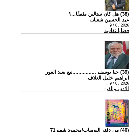
(38) هل كان ستالين مثقفًا...؟
عبد الحسين شعبان
2026 / 8 / 9
قضايا ثقافية
(39) جيا يوسف ................نبع بعيد الغور
ابراهيم خليل العلاف
2026 / 8 / 9
الادب والفن
(40) من دفتر اليوميات/محمود شقير71