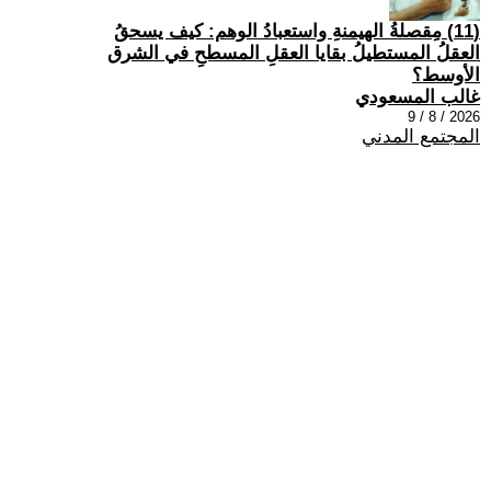
(11) مِقصلةُ الهيمنةِ واستعبادُ الوهم: كيف يسحقُ
العقلُ المستطيلُ بقايا العقلِ المسطحِ في الشرق
الأوسط؟
غالب المسعودي
2026 / 8 / 9
المجتمع المدني