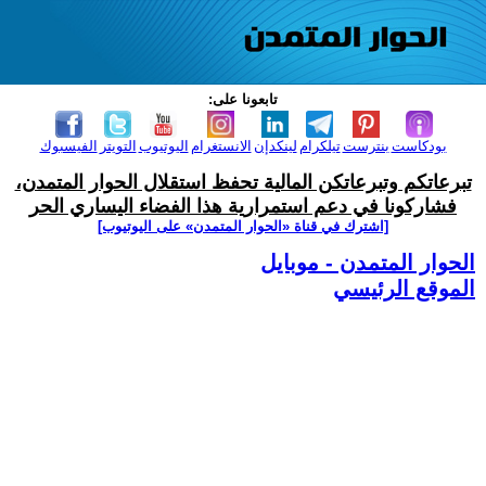
تابعونا على:
بودكاست
بنترست
تيلكرام
لينكدإن
الانستغرام
اليوتيوب
التويتر
الفيسبوك
تبرعاتكم وتبرعاتكن المالية تحفظ استقلال الحوار المتمدن،
فشاركونا في دعم استمرارية هذا الفضاء اليساري الحر
[اشترك في قناة ‫«الحوار المتمدن» على اليوتيوب]
الحوار المتمدن - موبايل
الموقع الرئيسي