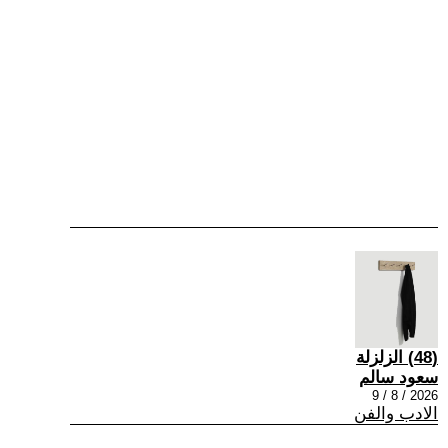
(48) الزلزلة
سعود سالم
2026 / 8 / 9
الادب والفن