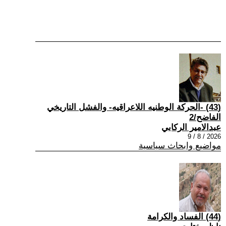
(43) -الحركة الوطنيه اللاعراقيه- والفشل التاريخي
الفاضح/2
عبدالامير الركابي
2026 / 8 / 9
مواضيع وابحاث سياسية
(44) الفساد والكرامة