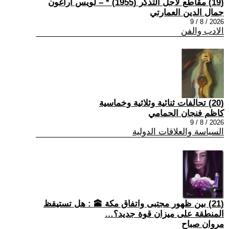
(19) مقاطع لأجل التذكر (1955) * – لويس أراغون
جمال الدين العمارتي
2026 / 8 / 9
الادب والفن
(20) تحالفات ثنائية وثلاثية وخماسية
كاظم فنجان الحمامي
2026 / 8 / 9
السياسة والعلاقات الدولية
(21) بين ظهور مجتبى واتفاق مكة 🕋 : هل تستيقظ
المنطقة على ميزان قوة جديد؟…
مروان صباح