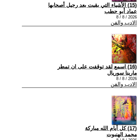
(15) الأشياء التي بقيت بعد رحيل أصحابها
عماد أبو حطب
2026 / 8 / 8
الادب والفن
(16) اسمع لقد توقفت على ان تمطر
مارينا سوريال
2026 / 8 / 8
الادب والفن
(17) كل أيام الله مباركة
محمد الهنبوت