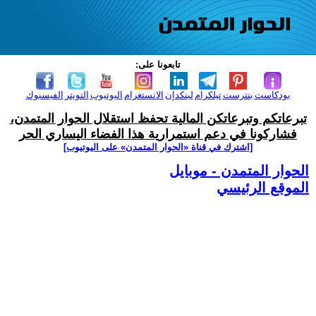
تابعونا على:
بودكاست
بنترست
تيلكرام
لينكدإن
الانستغرام
اليوتيوب
التويتر
الفيسبوك
تبرعاتكم وتبرعاتكن المالية تحفظ استقلال الحوار المتمدن،
فشاركونا في دعم استمرارية هذا الفضاء اليساري الحر
[اشترك في قناة ‫«الحوار المتمدن» على اليوتيوب]
الحوار المتمدن - موبايل
الموقع الرئيسي