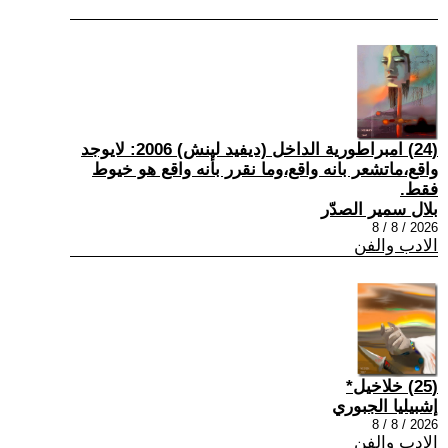
(24) امبراطورية الداخل (ديفيد لينش) 2006: لايوجد
واقع،ماتشعر بانه واقع،وما نقرر بأنه واقع هو خيوط
فقط.
بلال سمير الصدّر
2026 / 8 / 8
الادب والفن
(25) خلاخيل*
إشبيليا الجبوري
2026 / 8 / 8
الادب والفن