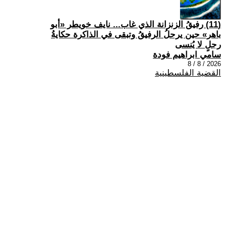
(11) رفيقُ الزنزانة الذي غاب... نايف خويطر «أبو
باهر» حين يرحلُ الرفيقُ وتبقى في الذاكرة حكايةُ
رجلٍ لا يُنسى
سامي ابراهيم فودة
2026 / 8 / 8
القضية الفلسطينية