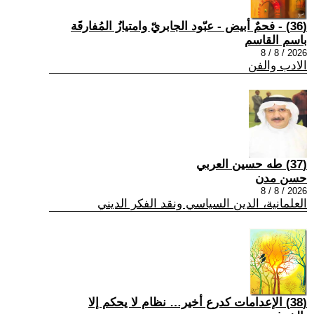
(36) - فحمٌ أبيض - عبّود الجابريّ وامتيازُ المُفارقَة
باسم القاسم
2026 / 8 / 8
الادب والفن
(37) طه حسين العربي
حسن مدن
2026 / 8 / 8
العلمانية، الدين السياسي ونقد الفكر الديني
(38) الإعدامات كدرع أخير… نظام لا يحكم إلا