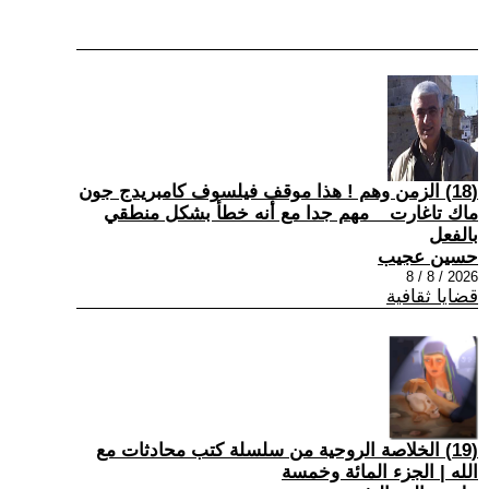
(18) الزمن وهم ! هذا موقف فيلسوف كامبريدج جون
ماك تاغارت _ مهم جدا مع أنه خطأ بشكل منطقي
بالفعل
حسين عجيب
2026 / 8 / 8
قضايا ثقافية
(19) الخلاصة الروحية من سلسلة كتب محادثات مع
الله | الجزء المائة وخمسة