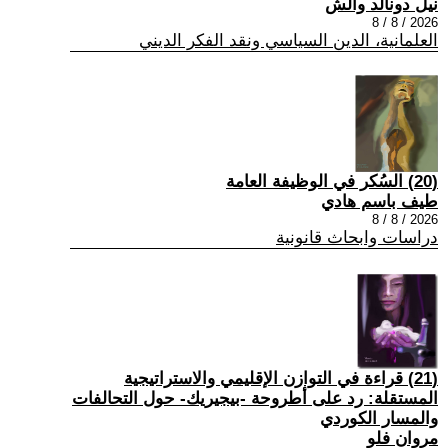
نيل دونالد والش
2026 / 8 / 8
العلمانية، الدين السياسي ونقد الفكر الديني
(20) السُكر في الوظيفة العامة
طيف باسم هادي
2026 / 8 / 8
دراسات وابحاث قانونية
(21) قراءة في التوازن الإقليمي والاستراتيجية
المستقلة: رد على أطروحة -بيجيريك- حول التحالفات
والمسار الكوردي
مروان فلو