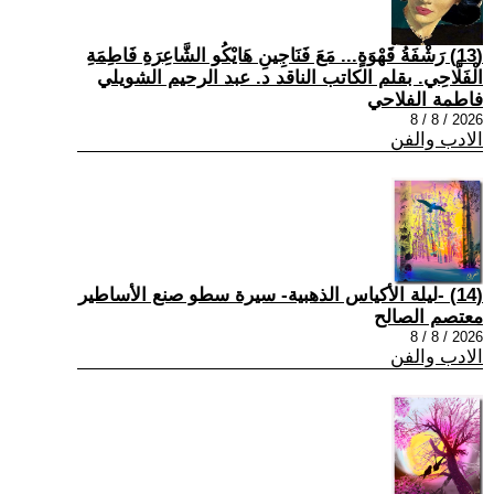
(13) رَشْفَةُ قَهْوَةٍ... مَعَ فَنَاجِينِ هَايْكُو الشَّاعِرَةِ فَاطِمَةِ
الْفَلَّاحِي. بقلم الكاتب الناقد د. عبد الرحيم الشويلي
فاطمة الفلاحي
2026 / 8 / 8
الادب والفن
(14) -ليلة الأكياس الذهبية- سيرة سطو صنع الأساطير
معتصم الصالح
2026 / 8 / 8
الادب والفن