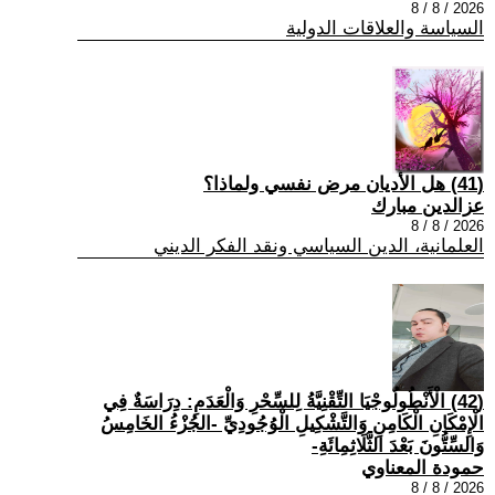
2026 / 8 / 8
السياسة والعلاقات الدولية
(41) هل الأديان مرض نفسي ولماذا؟
عزالدين مبارك
2026 / 8 / 8
العلمانية، الدين السياسي ونقد الفكر الديني
(42) الْأَنْطُولُوجْيَا التِّقْنِيَّةُ لِلسِّحْرِ وَالْعَدَمِ: دِرَاسَةٌ فِي
الْإِمْكَانِ الْكَامِنِ وَالتَّشْكِيلِ الْوُجُودِيِّ -الجُزْءُ الخَامِسُ
وَالسِّتُّونَ بَعْدَ الثَّلَاثِمِائَةِ-
حمودة المعناوي
2026 / 8 / 8