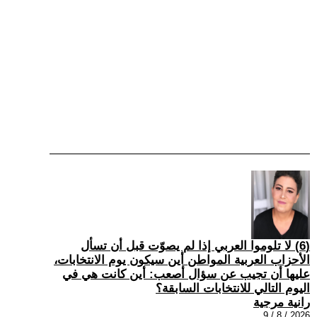
(6) لا تلوموا العربي إذا لم يصوّت قبل أن تسأل
الأحزاب العربية المواطن أين سيكون يوم الانتخابات،
عليها أن تجيب عن سؤال أصعب: أين كانت هي في
اليوم التالي للانتخابات السابقة؟
رانية مرجية
2026 / 8 / 9