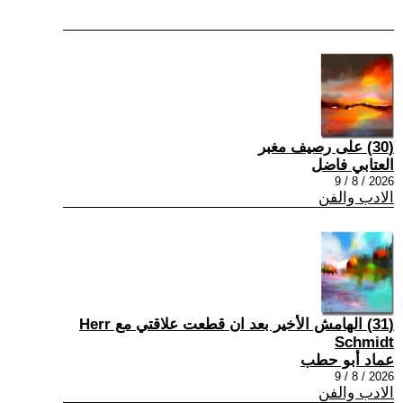
(30) على رصيف مغبر
العتابي فاضل
2026 / 8 / 9
الادب والفن
(31) الهامش الأخير بعد ان قطعت علاقتي مع Herr
Schmidt
عماد أبو حطب
2026 / 8 / 9
الادب والفن