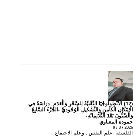
(12) الْأَنْطُولُوجْيَا التِّقْنِيَّةُ لِلسِّحْرِ وَالْعَدَمِ: دِرَاسَةٌ فِي
الْإِمْكَانِ الْكَامِنِ وَالتَّشْكِيلِ الْوُجُودِيِّ -الجُزْءُ السَّابِعُ
وَالسِّتُّونَ بَعْدَ الثَّلَاثِمِائَةِ-
حمودة المعناوي
2026 / 8 / 9
الفلسفة ,علم النفس , وعلم الاجتماع