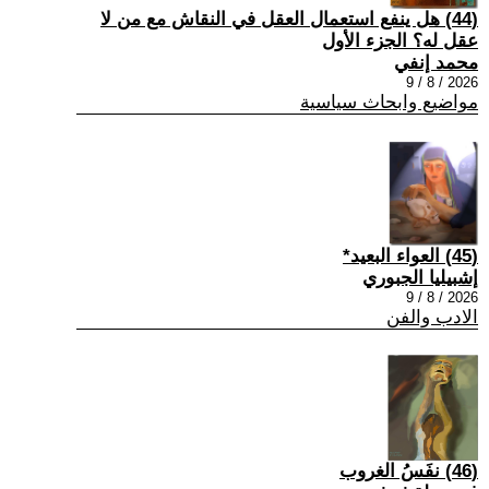
(44) هل ينفع استعمال العقل في النقاش مع من لا
عقل له؟ الجزء الأول
محمد إنفي
2026 / 8 / 9
مواضيع وابحاث سياسية
(45) العواء البعيد*
إشبيليا الجبوري
2026 / 8 / 9
الادب والفن
(46) نفَسُ الغروب