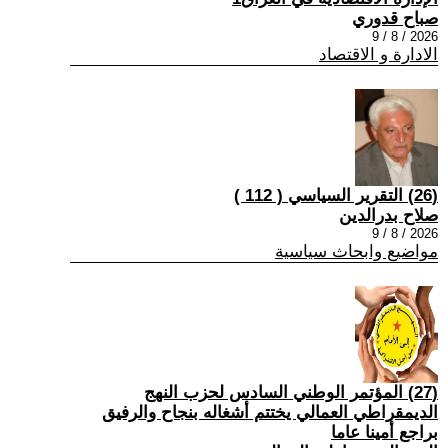
صباح قدوري
2026 / 8 / 9
الادارة و الاقتصاد
(26) التقرير السياسي ( 112 )
صلاح بدرالدين
2026 / 8 / 9
مواضيع وابحاث سياسية
(27) المؤتمر الوطني السادس لحزب النهج
الديمقراطي العمالي يختتم أشغاله بنجاح والرفيق
براجع أمينا عاما