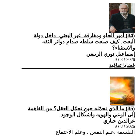
(34) أمير الحلو ومفارقة -غير البعثي- داخل دولة
البعث: كيف صنعت سلطة صدام دوائر الثقة
والاستثناء؟
إسماعيل نوري الربيعي
2026 / 8 / 9
قضايا ثقافية
(35) ما الذي نحمّله حين نحمّل العقل؟ من الفاهمة
إلى الوعي والهوية واشتكال الوجود
عزالدين جباري
2026 / 8 / 9
الفلسفة ,علم النفس , وعلم الاجتماع