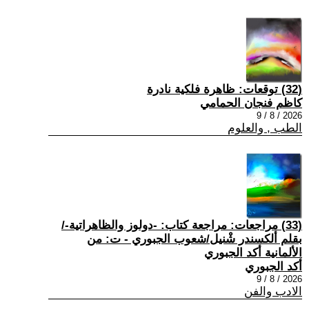
(32) توقعات: ظاهرة فلكية نادرة
كاظم فنجان الحمامي
2026 / 8 / 9
الطب , والعلوم
(33) مراجعات: مراجعة كتاب: -دولوز والظاهراتية-/
بقلم ألكسندر شْنيل/شعوب الجبوري - ت: من
الألمانية أكد الجبوري
أكد الجبوري
2026 / 8 / 9
الادب والفن