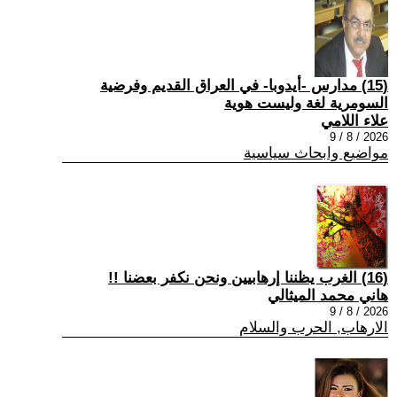
(15) مدارس -أيدوبا- في العراق القديم وفرضية
السومرية لغة وليست هوية
علاء اللامي
2026 / 8 / 9
مواضيع وابحاث سياسية
(16) الغرب يظننا إرهابيين ونحن نكفر بعضنا !!
هاني محمد الميثالي
2026 / 8 / 9
الارهاب, الحرب والسلام