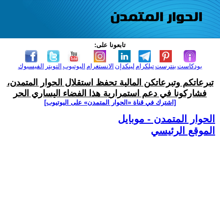
تابعونا على:
بودكاست
بنترست
تيلكرام
لينكدإن
الانستغرام
اليوتيوب
التويتر
الفيسبوك
تبرعاتكم وتبرعاتكن المالية تحفظ استقلال الحوار المتمدن،
فشاركونا في دعم استمرارية هذا الفضاء اليساري الحر
[اشترك في قناة ‫«الحوار المتمدن» على اليوتيوب]
الحوار المتمدن - موبايل
الموقع الرئيسي