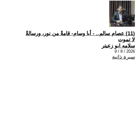
(11) عصام سالم.. - أبا وسام- قامةٌ من نور، ورسالةٌ
لا تموت
سلامه ابو زعيتر
2026 / 8 / 9
سيرة ذاتية