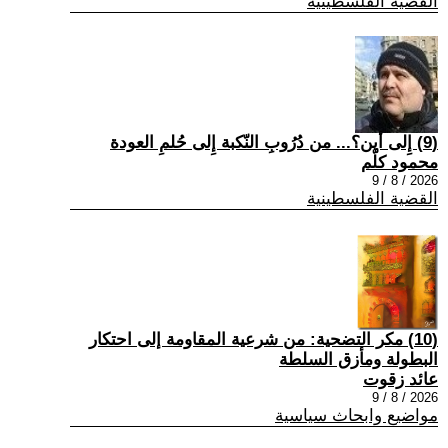
القضية الفلسطينية
(9) إِلى أين؟... من دُرُوبِ النّكبة إِلى حُلمِ العودة
محمود كلّم
2026 / 8 / 9
القضية الفلسطينية
(10) مكر التضحية: من شرعية المقاومة إلى احتكار
البطولة ومأزق السلطة
عائد زقوت
2026 / 8 / 9
مواضيع وابحاث سياسية