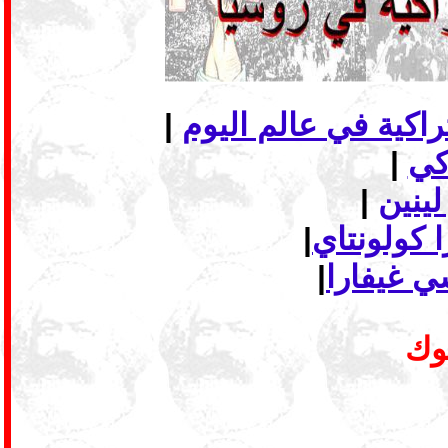
|
|
لينين
|
 كولونتاي
|
ي غيفارا
|
بوك