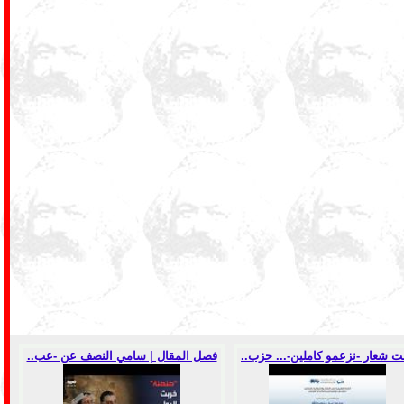
ت شعار -نزعمو كاملين-... حزب..
فصل المقال | سامي النصف عن -عب..