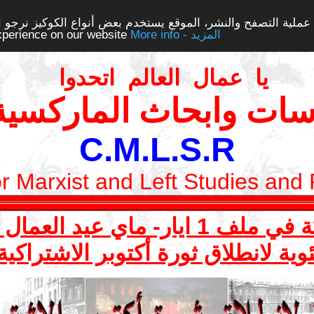
ملية التصفح والنشر، الموقع يستخدم بعض أنواع الكوكيز نرجو الن
More info - المزيد
experience on our website
يا عمال العالم اتحدوا
سات وابحاث الماركسية 
C.M.L.S.R
or Marxist and Left Studies and
ي عيد العمال العالمي 2017
وية لانطلاق ثورة أكتوبر الاشتراكي