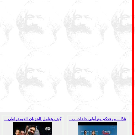
غدًا... موعدكم مع أولى حلقات ب..
كيف يتعامل الحزبان الديمقراطي ..