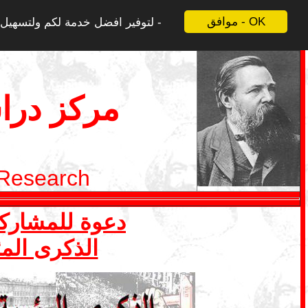
موافق - OK
لتوفير افضل خدمة لكم ولتسهيل ع
مركز درا
 Research
دعوة للمشاركة في ملف 1 ايار- ما
الذكرى المئ