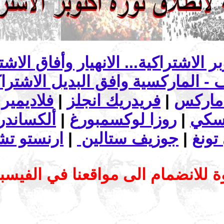
ماركس
|
فريدريك انجلز
|
فلاديمير 
تسكي
|
روزا لوكسمبورغ
|
ألكساندرا
تونغ
|
جوزيف ستالين
|
ارنستو تش
 للانضمام الى مواقعنا في الفيس