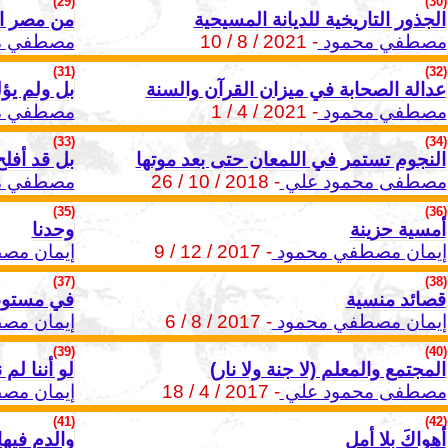
(29)
(30)
الجذور التاريخية للديانة المسيحية
من مصر ال
مصطفي محمود
- 2021 / 8 / 10
مصطفي م
(31)
(32)
عدالة الصحابة في ميزان القرآن والسنة
بل ولم يؤ
مصطفي محمود
- 2021 / 4 / 1
مصطفي م
(33)
(34)
النجوم تستمر في اللمعان حتى بعد موتها
بل قد أفلح
مصطفى محمود علي
- 2018 / 10 / 26
مصطفي م
(35)
(36)
أمسية حزينة
وحدنا
إيمان مصطفي محمود
- 2017 / 12 / 9
إيمان مص
(37)
(38)
قصائد منسية
في مستوطن
إيمان مصطفي محمود
- 2017 / 8 / 6
إيمان مص
(39)
(40)
المجتمع والمعلم (لا جنة ولا نار)
لو أننا لم
مصطفى محمود علي
- 2017 / 4 / 18
إيمان مص
(41)
(42)
أهواكَ بلا أملِ
والدم فيها