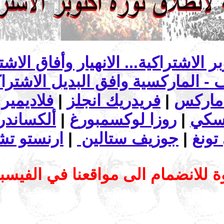
ماركس
|
فريدريك انجلز
|
فلاديمير 
تسكي
|
روزا لوكسمبورغ
|
ألكساندرا
تونغ
|
جوزيف ستالين
|
ارنستو تش
 للانضمام الى مواقعنا في الفيس