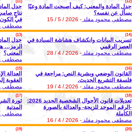
(11)
(12)
جدل المادة والمعنى: كيف أصبحت المادة وعيًا
جدل الماد
يسأل عن نفسه؟
نتاجٍ صامتٍ
مصطفى محمود مقلد
- 2026 / 5 / 15
في الكون 
مصطفى مح
(13)
(14)
تسريب البيانات وانكشاف هشاشة السيادة في
جدل الماد
العصر الرقمي
الرمز… هل 
مصطفى محمود مقلد
- 2026 / 4 / 28
المعنى؟
مصطفى مح
(15)
(16)
القانون الوضعي وبشرية النص: مراجعة في
العدالة ال
فلسفة التشريع الحديث.
العقوبة إل
مصطفى محمود مقلد
- 2026 / 4 / 19
مصطفى مح
(17)
(18)
تعديلات قانون الأحوال الشخصية الجديد 2026:
ثورة الشر
-الرقم الموحد للزيجة- والعدالة بالصورة
المدنية
الكاملة
مصطفى مح
مصطفى محمود مقلد
- 2026 / 4 / 16
(19)
(20)