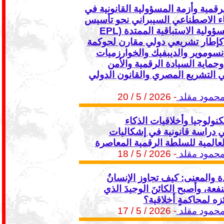
رقمية وأزمة المسؤولية القانونية في
ء الاصطناعي السيبراني نحو تأسيس
نظرية المسؤولية الاستباقية الممتدة (EPL
Theo) كإطار تشريعي دولي مقارن لحوكمة
نسوموير والديبفيك والخوارزميات
حماية السيادة الرقمية والأمن
 التشريع المصري والقانون الدولي
مود مقلد
- 2026 / 5 / 20
نولوجيا وأخلاقيات الذكاء
 دراسة قانونية في إشكاليات
لعالمية للسلطة الرقمية المعاصرة
مود مقلد
- 2026 / 5 / 18
 والمعنى: كيف تجاوز الإنسانُ
فعة، وأصبح الكائنَ الوحيدَ الذي
زه لمحاكمةٍ أخلاقية؟
مود مقلد
- 2026 / 5 / 17