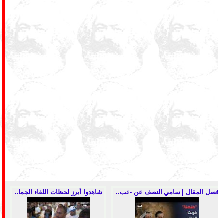
صل المقال | سامي النصف عن -عب..
شاهدوا أبرز لحظات اللقاء الجما..