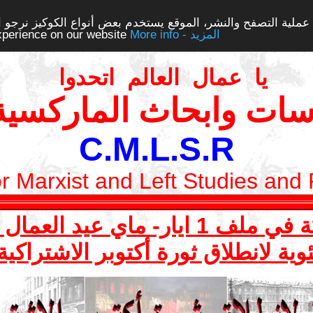
ملية التصفح والنشر، الموقع يستخدم بعض أنواع الكوكيز نرجو الن
More info - المزيد
experience on our website
يا عمال العالم اتحدوا
سات وابحاث الماركسية 
C.M.L.S.R
or Marxist and Left Studies and
ي عيد العمال العالمي 2017
وية لانطلاق ثورة أكتوبر الاشتراكي