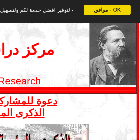
موافق - OK
لتوفير افضل خدمة لكم ولتسهيل ع
مركز درا
 Research
دعوة للمشاركة في ملف 1 ايار- ما
الذكرى المئ