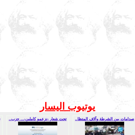
يوتيوب اليسار
صدامات بين الشرطة وآلاف المتظا..
تحت شعار -نزعمو كاملين-... حزب..
ف