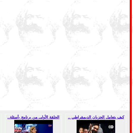
كيف يتعامل الحزبان الديمقراطي ..
الحلقة الأولى من برنامج -أسئلة..