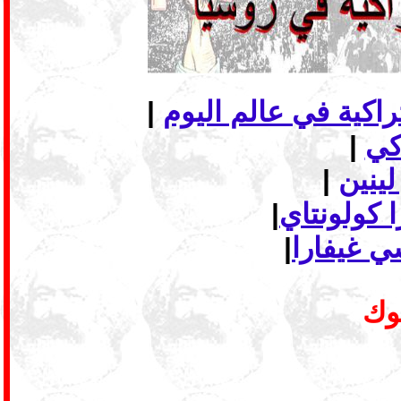
|
|
لينين
|
 كولونتاي
|
ي غيفارا
|
بوك