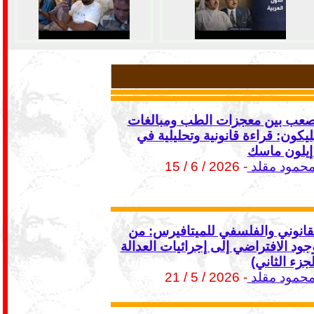
لصعب بين معجزات الطب ومبالغات
يكون: قراءة قانونية وتحليلية في
إيلون ماسك
مود مقلد
- 2026 / 6 / 15
لقانوني والفلسفي للميتافيرس: من
ود الافتراضي إلى إجرائيات العدالة
لجزء الثاني)
مود مقلد
- 2026 / 5 / 21