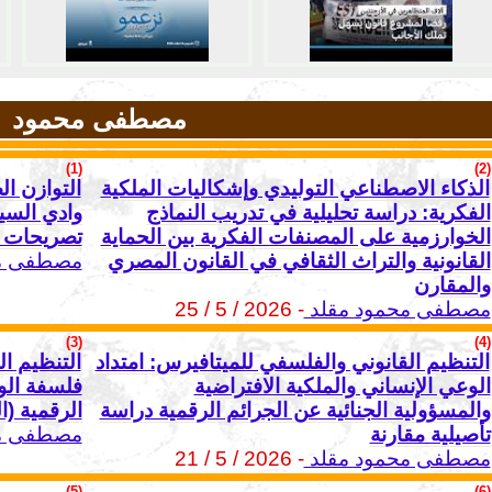
مصطفى محمود
(1)
(2)
الذكاء الاصطناعي التوليدي وإشكاليات الملكية
التوازن ا
الفكرية: دراسة تحليلية في تدريب النماذج
وادي السيل
الخوارزمية على المصنفات الفكرية بين الحماية
تصريحات 
القانونية والتراث الثقافي في القانون المصري
مصطفى مح
والمقارن
مصطفى محمود مقلد
- 2026 / 5 / 25
(3)
(4)
التنظيم القانوني والفلسفي للميتافيرس: امتداد
التنظيم ا
الوعي الإنساني والملكية الافتراضية
فلسفة الوج
والمسؤولية الجنائية عن الجرائم الرقمية دراسة
الرقمية (ا
تأصيلية مقارنة
مصطفى مح
مصطفى محمود مقلد
- 2026 / 5 / 21
(5)
(6)