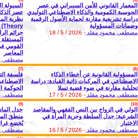
المعمار القانوني للأمن السيبراني في عصر
السيولة ال
الحوسبة الكمومية والذكاء الاصطناعي التوليدي
عصر الذكا
دراسة تشريعية مقارنة لحماية الأصول الرقمية
وضمانات المسؤولية
ry
مصطفى محمود مقلد
- 2026 / 5 / 18
جرائم الرا
المستقلة و
القومي في
المعاصر
مصطفى مح
(7)
(8)
المسؤولية القانونية عن أخطاء الذكاء
فلسفة التك
الاصطناعي في المركبات ذاتية القيادة: دراسة
الاصطناعي
تحليلية مقارنة في ضوء قضية تسلا
الحوكمة ا
مصطفى محمود مقلد
- 2026 / 5 / 17
مصطفى مح
(9)
(10)
الولي في الزواج بين النص الفقهي والمقاصد
جدل المادة
الشرعية: جدل السلطة وحرية المرأة في
منطقَ المن
الاختيار
يُخضع غرائ
مصطفى محمود مقلد
- 2026 / 5 / 16
مصطفى مح