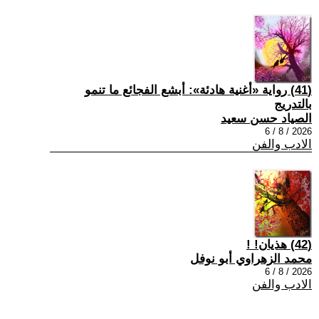
(41) رواية «أغنية هادئة»: أبشع الفجائع ما تنمو
بالتدريج
الصياد حسن سعيد
2026 / 8 / 6
الادب والفن
(42) هذيان! !
محمد الزهراوي أبو نوفل
2026 / 8 / 6
الادب والفن