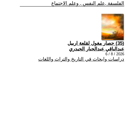
الفلسفة ,علم النفس , وعلم الاجتماع
(35) حصار مغول لقلعة اربيل
عبدالباقي عبدالجبار الحيدري
2026 / 8 / 6
دراسات وابحاث في التاريخ والتراث واللغات