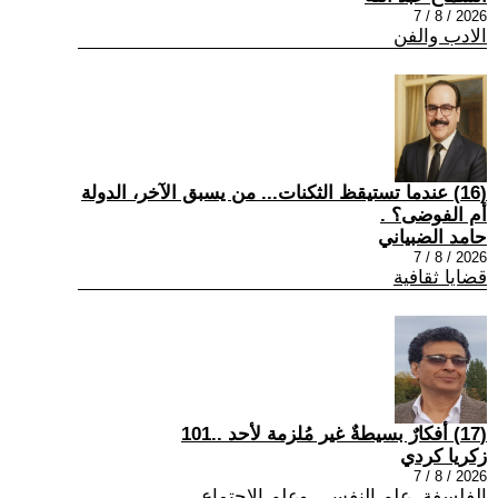
2026 / 8 / 7
الادب والفن
(16) عندما تستيقظ الثكنات... من يسبق الآخر، الدولة
أم الفوضى؟ .
حامد الضبياني
2026 / 8 / 7
قضايا ثقافية
(17) أفكارٌ بسيطةٌ غير مُلزمة لأحد ..101
زكريا كردي
2026 / 8 / 7
الفلسفة ,علم النفس , وعلم الاجتماع