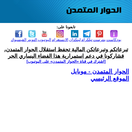
تابعونا على:
بودكاست
بنترست
تيلكرام
لينكدإن
الانستغرام
اليوتيوب
التويتر
الفيسبوك
تبرعاتكم وتبرعاتكن المالية تحفظ استقلال الحوار المتمدن،
فشاركونا في دعم استمرارية هذا الفضاء اليساري الحر
[اشترك في قناة ‫«الحوار المتمدن» على اليوتيوب]
الحوار المتمدن - موبايل
الموقع الرئيسي