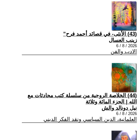
(43) الأنثى- في قصائد أحمد فرح”
زينب العسال
2026 / 8 / 6
الادب والفن
(44) الخلاصة الروحية من سلسلة كتب محادثات مع
الله | الجزء المائة وثلاثة
نيل دونالد والش
2026 / 8 / 6
العلمانية، الدين السياسي ونقد الفكر الديني