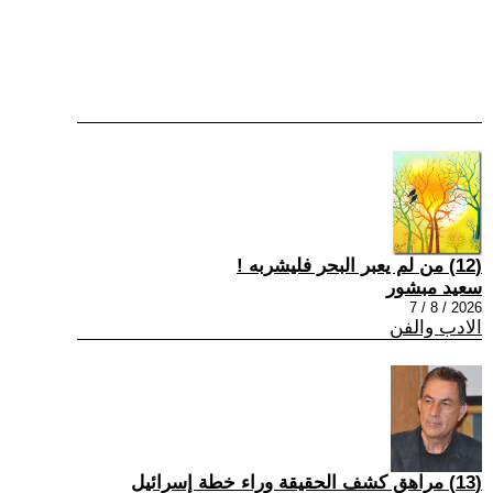
(12) من لم يعبر البحر فليشربه !
سعيد مبشور
2026 / 8 / 7
الادب والفن
(13) مراهق كشف الحقيقة وراء خطة إسرائيل