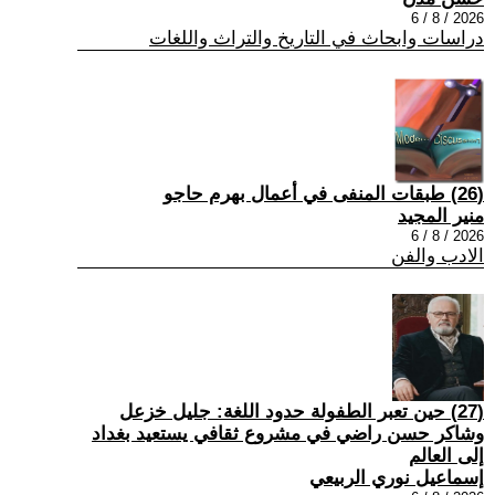
2026 / 8 / 6
دراسات وابحاث في التاريخ والتراث واللغات
(26) طبقات المنفى في أعمال بهرم حاجو
منير المجيد
2026 / 8 / 6
الادب والفن
(27) حين تعبر الطفولة حدود اللغة: جليل خزعل
وشاكر حسن راضي في مشروع ثقافي يستعيد بغداد
إلى العالم
إسماعيل نوري الربيعي