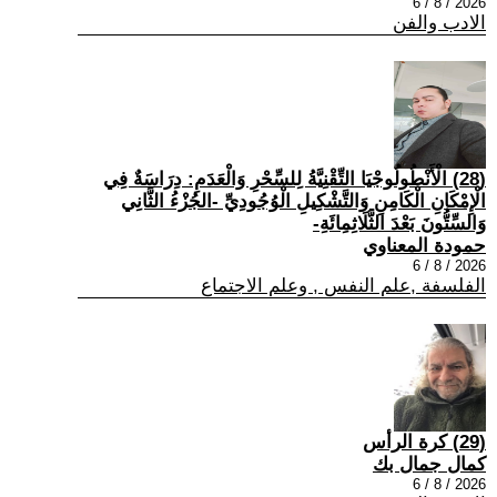
2026 / 8 / 6
الادب والفن
(28) الْأَنْطُولُوجْيَا التِّقْنِيَّةُ لِلسِّحْرِ وَالْعَدَمِ: دِرَاسَةٌ فِي
الْإِمْكَانِ الْكَامِنِ وَالتَّشْكِيلِ الْوُجُودِيِّ -الجُزْءُ الثَّانِي
وَالسِّتُّونَ بَعْدَ الثَّلَاثِمِائَةِ-
حمودة المعناوي
2026 / 8 / 6
الفلسفة ,علم النفس , وعلم الاجتماع
(29) كرة الرأس
كمال جمال بك
2026 / 8 / 6