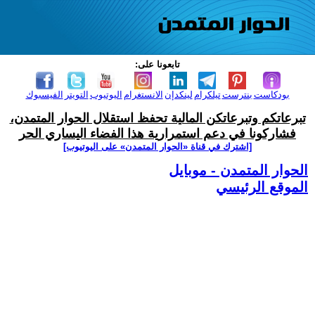
تابعونا على:
بودكاست
بنترست
تيلكرام
لينكدإن
الانستغرام
اليوتيوب
التويتر
الفيسبوك
تبرعاتكم وتبرعاتكن المالية تحفظ استقلال الحوار المتمدن،
فشاركونا في دعم استمرارية هذا الفضاء اليساري الحر
[اشترك في قناة ‫«الحوار المتمدن» على اليوتيوب]
الحوار المتمدن - موبايل
الموقع الرئيسي