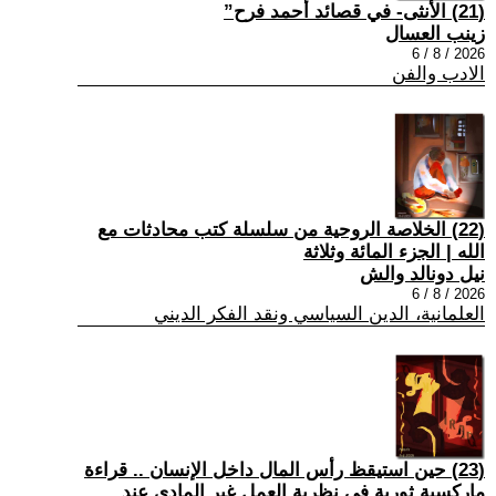
(21) الأنثى- في قصائد أحمد فرح”
زينب العسال
2026 / 8 / 6
الادب والفن
(22) الخلاصة الروحية من سلسلة كتب محادثات مع
الله | الجزء المائة وثلاثة
نيل دونالد والش
2026 / 8 / 6
العلمانية، الدين السياسي ونقد الفكر الديني
(23) حين استيقظ رأس المال داخل الإنسان .. قراءة
ماركسية ثورية في نظرية العمل غير المادي عند