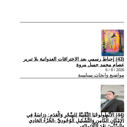
(43) إحباط رسمي بعد الاختراقات العدوانية بلا تبرير
عصام محمد جميل مروة
2026 / 8 / 6
مواضيع وابحاث سياسية
(44) الْأَنْطُولُوجْيَا التِّقْنِيَّةُ لِلسِّحْرِ وَالْعَدَمِ: دِرَاسَةٌ فِي
الْإِمْكَانِ الْكَامِنِ وَالتَّشْكِيلِ الْوُجُودِيِّ -الجُزْءُ الحَادِي
وَالسِّتُّونَ بَعْدَ الثَّلَاثِمِائَةِ-