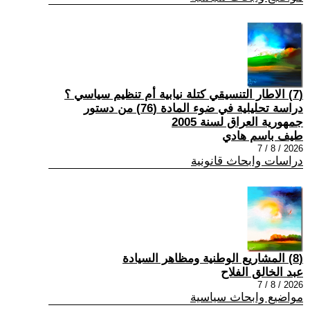
(7) الاطار التنسيقي كتلة نيابية أم تنظيم سياسي ؟
دراسة تحليلية في ضوء المادة (76) من دستور
جمهورية العراق لسنة 2005
طيف باسم هادي
2026 / 8 / 7
دراسات وابحاث قانونية
(8) المشاريع الوطنية ومظاهر السيادة
عبد الخالق الفلاح
2026 / 8 / 7
مواضيع وابحاث سياسية