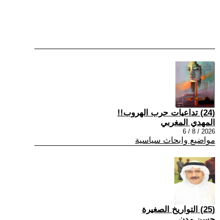
(24) تداعيات حرب الهروب!!
المهدي المغربي
2026 / 8 / 6
مواضيع وابحاث سياسية
(25) التواريخ الصغيرة
حسن مدن