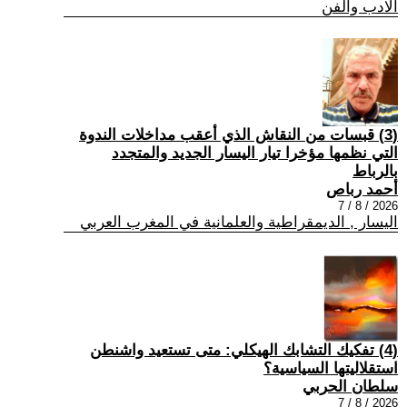
الادب والفن
(3) قبسات من النقاش الذي أعقب مداخلات الندوة
التي نظمها مؤخرا تيار اليسار الجديد والمتجدد
بالرباط
أحمد رباص
2026 / 8 / 7
اليسار , الديمقراطية والعلمانية في المغرب العربي
(4) تفكيك التشابك الهيكلي: متى تستعيد واشنطن
استقلاليتها السياسية؟
سلطان الحربي
2026 / 8 / 7