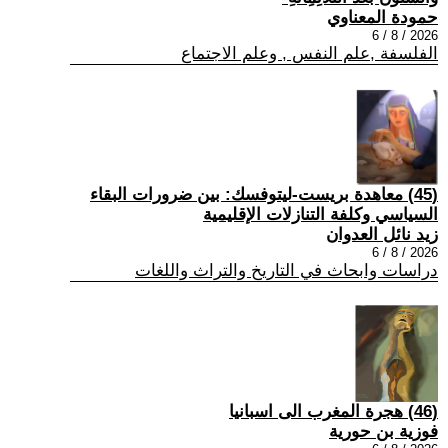
حمودة المعناوي
2026 / 8 / 6
الفلسفة ,علم النفس , وعلم الاجتماع
(45) معاهدة بريست-ليتوفسك: بين ضرورات البقاء
السياسي وكلفة التنازلات الإقليمية
زيد نائل العدوان
2026 / 8 / 6
دراسات وابحاث في التاريخ والتراث واللغات
(46) هجرة المغرب الى اسبانيا
فوزية بن حورية