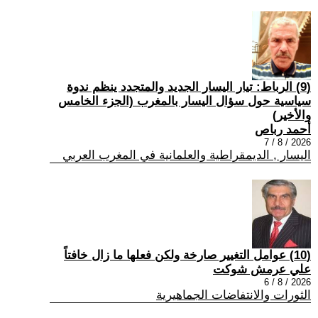
(9) الرباط: تيار اليسار الجديد والمتجدد ينظم ندوة
سياسية حول سؤال اليسار بالمغرب (الجزء الخامس
والأخير)
أحمد رباص
2026 / 8 / 7
اليسار , الديمقراطية والعلمانية في المغرب العربي
(10) عوامل التغيير صارخة ولكن فعلها ما زال خافتاً
علي عرمش شوكت
2026 / 8 / 6
الثورات والانتفاضات الجماهيرية