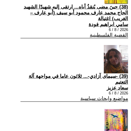
(38) حينَ مضى يُنقذُ أباه... ارتقى إليه شهيدًا الشهيد
الحاج محمد عارف محمود أبو سيف (أبو عارف –
الغريب) اغتيالة
سامي ابراهيم فودة
2026 / 8 / 6
القضية الفلسطينية
(39) -سيمای آزادي-... ثلاثون عاما في مواجهة آلة
التعتيم
سعاد عزيز
2026 / 8 / 6
مواضيع وابحاث سياسية