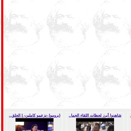
شاهدوا أبرز لحظات اللقاء الجما..
(برومو) -نزعمو كاملين- | الحلق..