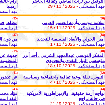
التوفيق بين تراث الماضي وثقافة الحاضر
آرام خاتش
فهد المضحكي
- 2025 / 11 / 29
أرمينيا
فهد المض
(35)
(36)
سلامة موسى وأزمة الضمير العربي
مظاهر فسا
فهد المضحكي
- 2025 / 11 / 15
فهد المض
(37)
(38)
أمين الخولي والأبعاد الفلسفية للتجديد
من دون ال
فهد المضحكي
- 2025 / 11 / 1
فهد المض
(39)
(40)
المفكر التونسي عبدالمجيد الشرفي.. أحد أبرز
حديث عن ص
مؤسسي التيار النقدي والتجديدي
المنظومة ا
فهد المضحكي
- 2025 / 10 / 18
فهد المض
(41)
(42)
التنوير.. نقلة نوعية ثقافية واجتماعية وسياسية
عن تدهور ا
فهد المضحكي
- 2025 / 10 / 4
فهد المض
(43)
(44)
نواجه أزمة حقيقية.. والإمبراطورية الأمريكية
فؤاد محمود
في حالة تراجع
النقد الم
فهد المضحكي
- 2025 / 9 / 21
فهد المض