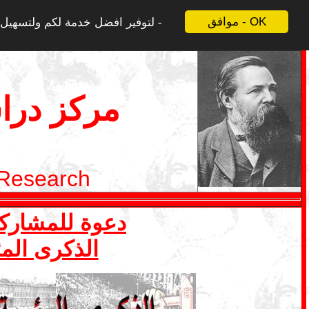
موافق - OK
لتوفير افضل خدمة لكم ولتسهيل ع
مركز درا
 Research
دعوة للمشاركة في ملف 1 ايار- ما
الذكرى المئ