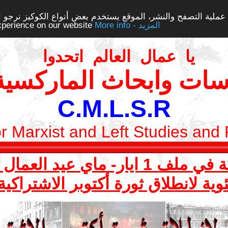
ملية التصفح والنشر، الموقع يستخدم بعض أنواع الكوكيز نرجو الن
More info - المزيد
experience on our website
يا عمال العالم اتحدوا
سات وابحاث الماركسية 
C.M.L.S.R
or Marxist and Left Studies and
ي عيد العمال العالمي 2017
وية لانطلاق ثورة أكتوبر الاشتراكي