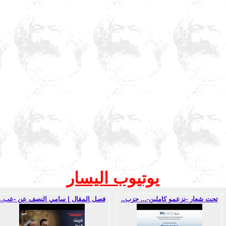
يوتيوب اليسار
تحت شعار -نزعمو كاملين-... حزب..
فصل المقال | سامي النصف عن -عب..