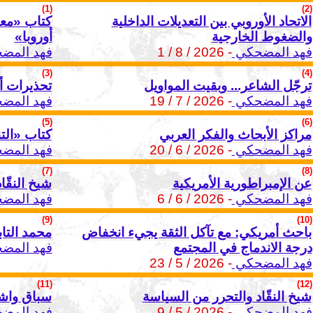
(1)
(2)
الاتحاد الأوروبي بين التعديلات الداخلية
كتاب «معا
والضغوط الخارجية
أوروبا»
فهد المضحكي
- 2026 / 8 / 1
فهد المض
(3)
(4)
ترجّل الشاعر... وبقيت المواويل
تحذيرات أ
فهد المضحكي
- 2026 / 7 / 19
فهد المض
(5)
(6)
مراكز الأبحاث والفكر العربي
كتاب «الت
فهد المضحكي
- 2026 / 6 / 20
فهد المض
(7)
(8)
عن الإمبراطورية الأمريكية
شيخ النقّا
فهد المضحكي
- 2026 / 6 / 6
فهد المض
(9)
(10)
باحث أمريكي: مع تآكل الثقة يجيء انخفاض
محمد التا
درجة الاندماج في المجتمع
فهد المض
فهد المضحكي
- 2026 / 5 / 23
(11)
(12)
شيخ النقّاد والتحرر من السياسة
سباق واشن
فهد المضحكي
- 2026 / 5 / 9
فهد المض