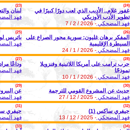
(23)
(24)
غفور غلام.. الأديب الذي لعب دورًا كبيرًا في
لبنان والت
تطوير الأدب الأوزبكي
فهد المض
فهد المضحكي
- 2026 / 2 / 7
(25)
(26)
المفكر برهان غليون: سورية محور الصراع على
باتريس لوم
السيطرة الإقليمية
فهد المض
فهد المضحكي
- 2026 / 1 / 24
(27)
(28)
حرب ترامب على أمريكا اللاتينية وفنزويلا
وداعًا مرا
نموذجًا
فهد المض
فهد المضحكي
- 2026 / 1 / 10
(29)
(30)
حديث عن المشروع القومي للترجمة
عن البيرو
فهد المضحكي
- 2025 / 12 / 27
فهد المض
(31)
(32)
جيفري ساكس (1)
جيفري ساكس
فهد المضحكي
- 2025 / 12 / 13
فهد المض
(33)
(34)