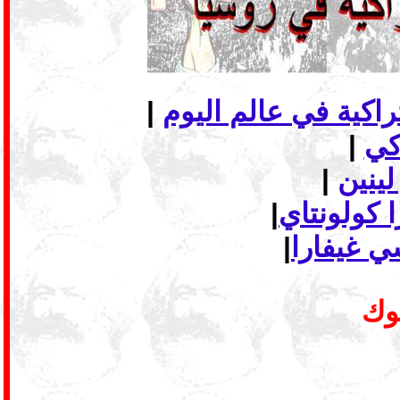
|
|
لينين
|
 كولونتاي
|
ي غيفارا
|
بوك