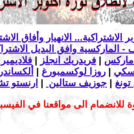
ماركس
|
فريدريك انجلز
|
فلاديمير 
تسكي
|
روزا لوكسمبورغ
|
ألكساندرا
تونغ
|
جوزيف ستالين
|
ارنستو تش
 للانضمام الى مواقعنا في الفيس