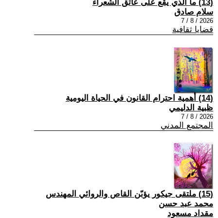
(13) ما الذي يقع على عاتق الشعراء
سلام صادق
2026 / 8 / 7
قضايا ثقافية
(14) أهمية احترام القانون في الحياة اليومية
ظبية الدليمي
2026 / 8 / 7
المجتمع المدني
(15) ملتقى جيكور يؤبّن القاص والروائي المهندس
محمد عبد حسن
مقداد مسعود