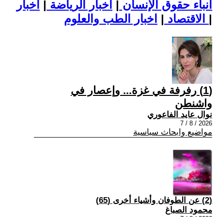
أنباء حقوق الإنسان
|
اخبار الرياضة
|
اخبار
|
اخبار الطب والعلوم
الاقتصاد
|
(1) رفرفة في غزة... وإعصار في
واشنطن
نوال عايد الفاعوري
2026 / 8 / 7
مواضيع وابحاث سياسية
(2) عن الطوفان وأشياء أخرى (65)
محمود الصباغ