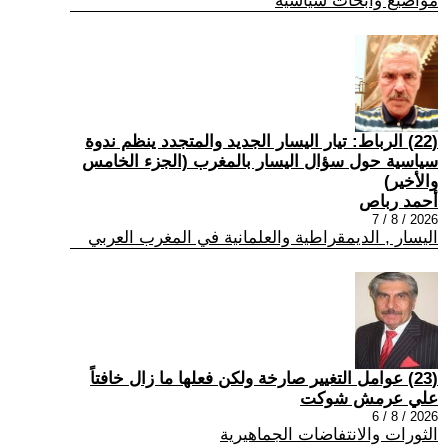
مواضيع وابحاث سياسية
(22) الرباط: تيار اليسار الجديد والمتجدد ينظم ندوة
سياسية حول سؤال اليسار بالمغرب (الجزء الخامس
والأخير)
أحمد رباص
2026 / 8 / 7
اليسار , الديمقراطية والعلمانية في المغرب العربي
(23) عوامل التغيير صارخة ولكن فعلها ما زال خافتاً
علي عرمش شوكت
2026 / 8 / 6
الثورات والانتفاضات الجماهيرية