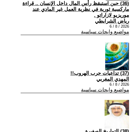
(36) حين استيقظ رأس المال داخل الإنسان .. قراءة
ماركسية ثورية في نظرية العمل غير المادي عند
موريزيو لازاراتو .
رياض الشرايطي
2026 / 8 / 6
مواضيع وابحاث سياسية
(37) تداعيات حرب الهروب!!
المهدي المغربي
2026 / 8 / 6
مواضيع وابحاث سياسية
(38) التواريخ الصغيرة