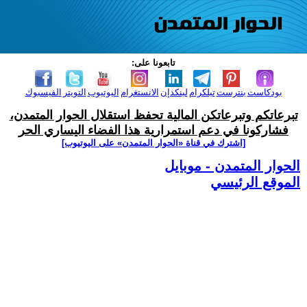
تابعونا على:
بودكاست
بنترست
تيلكرام
لينكدإن
الانستغرام
اليوتيوب
التويتر
الفيسبوك
تبرعاتكم وتبرعاتكن المالية تحفظ استقلال الحوار المتمدن،
فشاركونا في دعم استمرارية هذا الفضاء اليساري الحر
[اشترك في قناة ‫«الحوار المتمدن» على اليوتيوب]
الحوار المتمدن - موبايل
الموقع الرئيسي