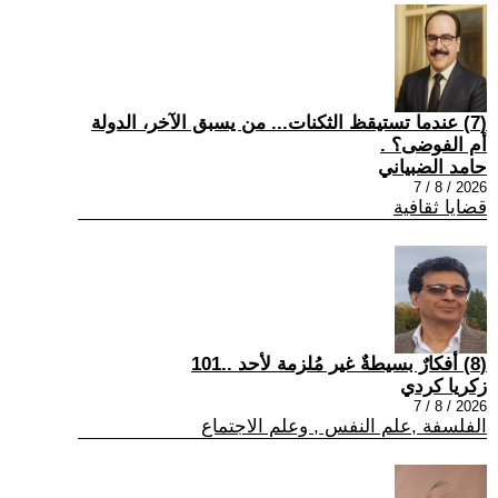
(7) عندما تستيقظ الثكنات... من يسبق الآخر، الدولة
أم الفوضى؟ .
حامد الضبياني
2026 / 8 / 7
قضايا ثقافية
(8) أفكارٌ بسيطةٌ غير مُلزمة لأحد ..101
زكريا كردي
2026 / 8 / 7
الفلسفة ,علم النفس , وعلم الاجتماع