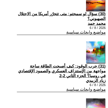
(30) سؤال لو سمحتم: متى تتحرّر أمريكا من الاحتلال
الصهيوني؟
محمد حمد
2026 / 8 / 6
مواضيع وابحاث سياسية
(31) حرب الوقود: كيف أصبحت الطاقة ساحة
مواجهة بين الإستنزاف العسكري والصمود الإقتصادي
في روسيا؟ الجزء الثاني 2-2
زياد الزبيدي
2026 / 8 / 6
مواضيع وابحاث سياسية