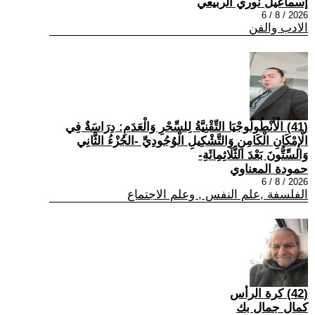
إسماعيل نوري الربيعي
2026 / 8 / 6
الادب والفن
(41) الْأَنْطُولُوجْيَا التِّقْنِيَّةُ لِلسِّحْرِ وَالْعَدَمِ: دِرَاسَةٌ فِي
الْإِمْكَانِ الْكَامِنِ وَالتَّشْكِيلِ الْوُجُودِيِّ -الجُزْءُ الثَّانِي
وَالسِّتُّونَ بَعْدَ الثَّلَاثِمِائَةِ-
حمودة المعناوي
2026 / 8 / 6
الفلسفة ,علم النفس , وعلم الاجتماع
(42) كرة الرأس
كمال جمال بك