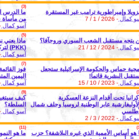
(3)
زويلا وإمبراطورية ترامب غير المستقرة
ما الدرس ا
و كمال
- 2026 / 1 / 7
من مأساة 
آسو كمال
 / 13
(5)
ن يتجه مستقبل الشعب السوري وروجآفا؟
ماذا يعني 
و كمال
- 2024 / 12 / 21
(PKK) لتركيا؟
آسو كمال
 / 3
(7)
جية حماس والحكومة الإسرائيلية ستجعل
تقبل البشرية قاتما!
اليمين الم
و كمال
- 2023 / 10 / 15
آسو كمال
 / 9
(9)
كرانيا تحت أقدام النزعة العسكرية
كيف سيتغير
لأوليغارشية عابر الوطنية لروسيا وحلف شمال
السلطة؟
أطلسي
آسو كمال
 / 30
و كمال
- 2022 / 3 / 2
(11)
 هو أساس الأممية الذي غيره البلاشفة؟ حزب
ما هو النم