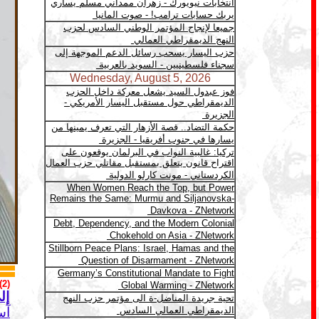
(2)
إل
آس