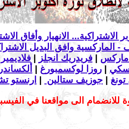
ماركس
|
فريدريك انجلز
|
فلاديمير 
تسكي
|
روزا لوكسمبورغ
|
ألكساندرا
تونغ
|
جوزيف ستالين
|
ارنستو تش
 للانضمام الى مواقعنا في الفيس