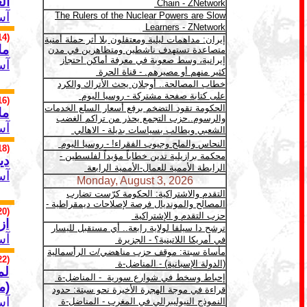
ال
آس
(14)
ما
آس
(16)
ما
آس
(18)
دي
آس
(20)
از
آس
(22)
لم
(م
آس