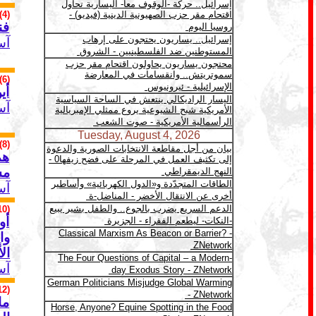
(4)
فن
آس
(6)
أي
آس
(8)
هم
مس
آس
(10)
أو
وا
ال
آس
(12)
ما