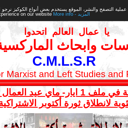
ملية التصفح والنشر، الموقع يستخدم بعض أنواع الكوكيز نرجو الن
More info - المزيد
experience on our website
يا عمال العالم اتحدوا
سات وابحاث الماركسية 
C.M.L.S.R
or Marxist and Left Studies and
ي عيد العمال العالمي 2017
وية لانطلاق ثورة أكتوبر الاشتراكي