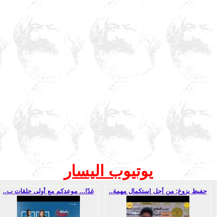
يوتيوب اليسار
حفيظ يزوغ: من أجل استكمال مهمة..
غدًا... موعدكم مع أولى حلقات ب..