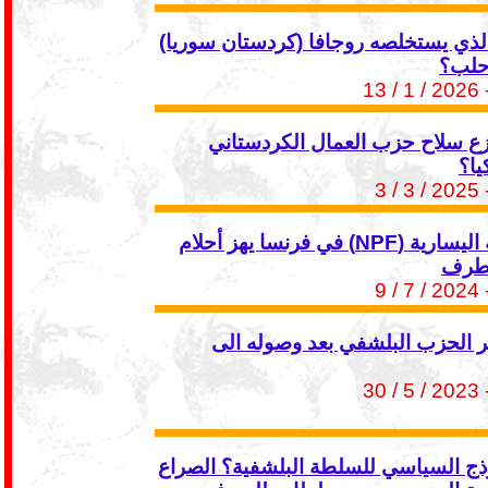
لذي يستخلصه روجافا (كردستان سوريا)
حلب؟
- 2026 / 1
نزع سلاح حزب العمال الكردستاني
- 2025 / 3
فوز القائمة اليسارية (NPF) في فرنسا يهز أحلام
تطرف
- 2024 / 7
 الحزب البلشفي بعد وصوله الى
- 2023 / 5
وذج السياسي للسلطة البلشفية؟ الصراع