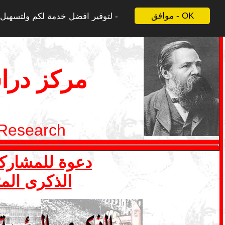
موافق - OK
لتوفير افضل خدمة لكم ولتسهيل ع
مركز درا
 Research
دعوة للمشاركة في ملف 1 ايار- ما
الذكرى المئ