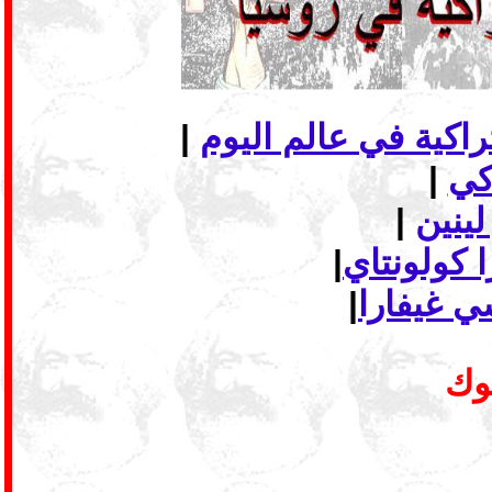
|
|
لينين
|
 كولونتاي
|
ي غيفارا
|
بوك