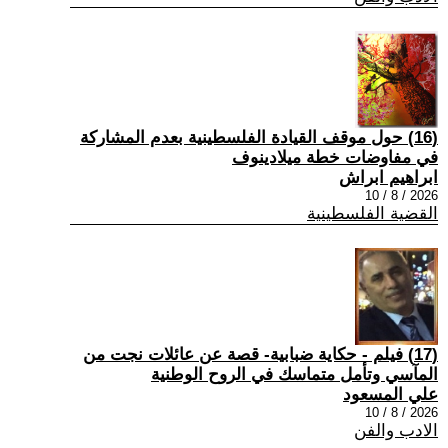
(16) حول موقف القيادة الفلسطينية بعدم المشاركة
في مفاوضات خطة ميلادينوف
ابراهيم ابراش
2026 / 8 / 10
القضية الفلسطينية
(17) فيلم - حكاية ضبابية- قصة عن عائلات نجت من
المآسي وتأمل متماسك في الروح الوطنية
علي المسعود
2026 / 8 / 10
الادب والفن