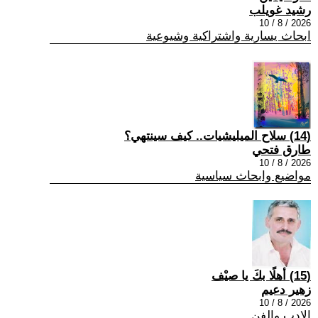
رشيد غويلب
2026 / 8 / 10
ابحاث يسارية واشتراكية وشيوعية
(14) سلاح الميليشيات.. كيف سينتهي؟
طارق فتحي
2026 / 8 / 10
مواضيع وابحاث سياسية
(15) أهلًا بكَ يا صيْف
زهير دعيم
2026 / 8 / 10
الادب والفن