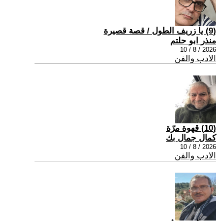
(9) يا زريف الطول / قصة قصيرة
منذر ابو حلتم
2026 / 8 / 10
الادب والفن
(10) قهوة مرّة
كمال جمال بك
2026 / 8 / 10
الادب والفن