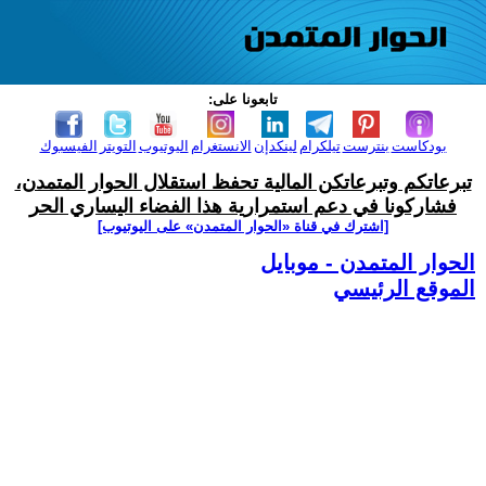
تابعونا على:
بودكاست
بنترست
تيلكرام
لينكدإن
الانستغرام
اليوتيوب
التويتر
الفيسبوك
تبرعاتكم وتبرعاتكن المالية تحفظ استقلال الحوار المتمدن،
فشاركونا في دعم استمرارية هذا الفضاء اليساري الحر
[اشترك في قناة ‫«الحوار المتمدن» على اليوتيوب]
الحوار المتمدن - موبايل
الموقع الرئيسي