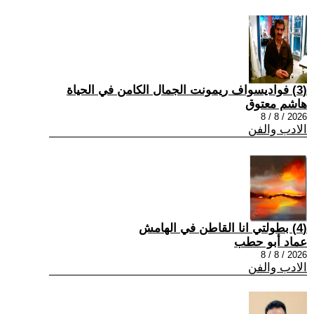
(3) فواديسواف ريمونت الجمال الكامن في الحياة
هاشم معتوق
2026 / 8 / 8
الادب والفن
(4) بطولتي انا القاطن في الهامش
عماد أبو حطب
2026 / 8 / 8
الادب والفن