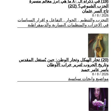
(19) في ذكراه ال ٨٠ ما هي أبرز معالم مسيرة
الحزب الشيوعي؟ (2/2)
تاج السر عثمان
2026 / 8 / 8
التحزب والتنظيم , الحوار , التفاعل و اقرار السياسات
في الاحزاب والمنظمات اليسارية والديمقراطية
(20) تجار الهيكل وتجار الوطن: حين يُستغل المقدس
وتاريخ الحروب لتبرير خراب الأوطان
ياسر عامر حميد
2026 / 8 / 8
مواضيع وابحاث سياسية