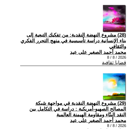
(28) مشروع النهضة النقدية: من تفكيك التبعية إلى
بناء الإنسانية دراسة تأسيسية في منهج التحرر الفكري
والثقافي
محمد أحمد الصغير على عيد
2026 / 8 / 8
قضايا ثقافية
(29) مشروع النهضة النقدية في مواجهة شبكة
المصالح الصهيو-أمريكية : دراسة في التكامل بين
النقد البنّاء ومقاومة الهيمنة العالمية
محمد أحمد الصغير على عيد
2026 / 8 / 8