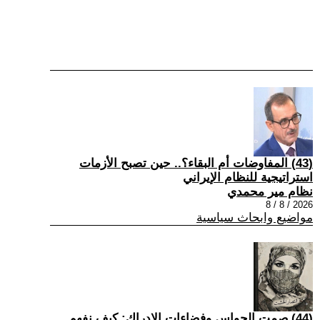
(43) المفاوضات أم البقاء؟.. حين تصبح الأزمات
استراتيجية للنظام الإيراني
نظام مير محمدي
2026 / 8 / 8
مواضيع وابحاث سياسية
(44) صمت الحواس وفضاءات الإدراك: كيف نفهم