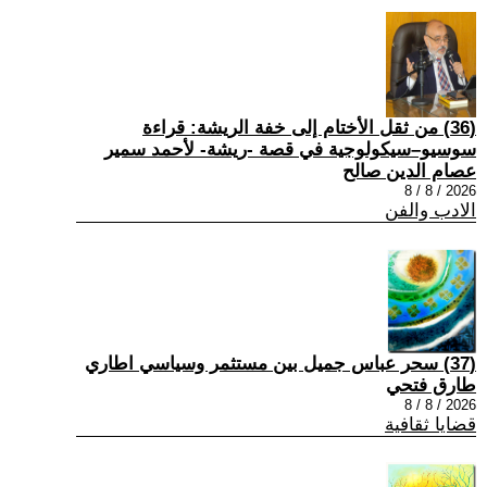
(36) من ثقل الأختام إلى خفة الريشة: قراءة
سوسيو–سيكولوجية في قصة -ريشة- لأحمد سمير
عصام الدين صالح
2026 / 8 / 8
الادب والفن
(37) سحر عباس جميل بين مستثمر وسياسي اطاري
طارق فتحي
2026 / 8 / 8
قضايا ثقافية