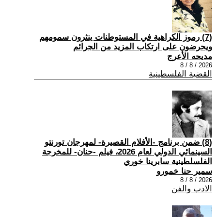
(7) رموز الكراهية في المستوطنات ينثرون سمومهم
ويحرضون على ارتكاب المزيد من الجرائم
مديحه الأعرج
2026 / 8 / 8
القضية الفلسطينية
(8) ضمن برنامج -الأفلام القصيرة- لمهرجان تورنتو
السينمائي الدولي لعام 2026، فيلم -حنان- للمخرجة
الفلسلطينية سابرينا خوري
سمير حنا خمورو
2026 / 8 / 8
الادب والفن