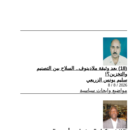
(18) بعد وثيقة ملادينوف.. السلاح بين التصنيم
والتخزين؟!
سليم يونس الزريعي
2026 / 8 / 8
مواضيع وابحاث سياسية