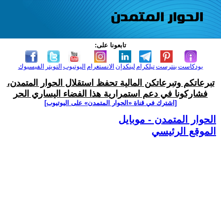
تابعونا على:
بودكاست
بنترست
تيلكرام
لينكدإن
الانستغرام
اليوتيوب
التويتر
الفيسبوك
تبرعاتكم وتبرعاتكن المالية تحفظ استقلال الحوار المتمدن،
فشاركونا في دعم استمرارية هذا الفضاء اليساري الحر
[اشترك في قناة ‫«الحوار المتمدن» على اليوتيوب]
الحوار المتمدن - موبايل
الموقع الرئيسي