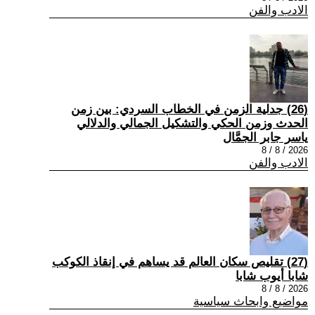
الادب والفن
(26) جدلية الزمن في الخطاب السردي: بين زمن
الحدث وزمن الحكي والتشكيل الجمالي والدلالي
ياسر جابر الجمَّال
2026 / 8 / 8
الادب والفن
(27) تقليص سكان العالم قد يساهم في إنقاذ الكوكب
شابا أيوب شابا
2026 / 8 / 8
مواضيع وابحاث سياسية