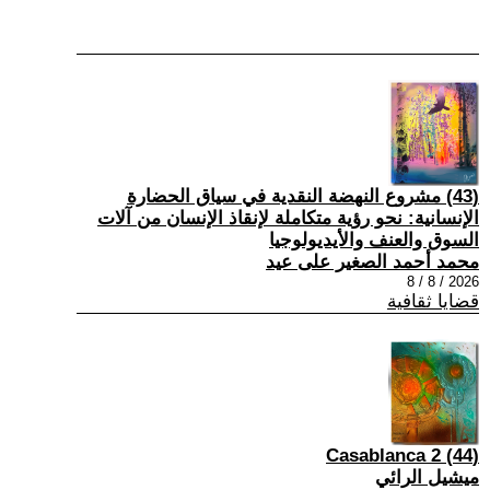
(43) مشروع النهضة النقدية في سياق الحضارة
الإنسانية: نحو رؤية متكاملة لإنقاذ الإنسان من آلات
السوق والعنف والأيديولوجيا
محمد أحمد الصغير على عيد
2026 / 8 / 8
قضايا ثقافية
(44) Casablanca 2
ميشيل الرائي