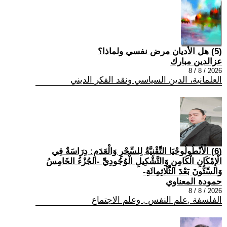
(5) هل الأديان مرض نفسي ولماذا؟
عزالدين مبارك
2026 / 8 / 8
العلمانية، الدين السياسي ونقد الفكر الديني
(6) الْأَنْطُولُوجْيَا التِّقْنِيَّةُ لِلسِّحْرِ وَالْعَدَمِ: دِرَاسَةٌ فِي
الْإِمْكَانِ الْكَامِنِ وَالتَّشْكِيلِ الْوُجُودِيِّ -الجُزْءُ الخَامِسُ
وَالسِّتُّونَ بَعْدَ الثَّلَاثِمِائَةِ-
حمودة المعناوي
2026 / 8 / 8
الفلسفة ,علم النفس , وعلم الاجتماع