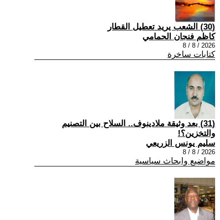
(30) الشعب يريد تعطيل القطار
كاظم فنجان الحمامي
2026 / 8 / 8
كتابات ساخرة
(31) بعد وثيقة ملادينوف.. السلاح بين التصنيم
والتخزين؟!
سليم يونس الزريعي
2026 / 8 / 8
مواضيع وابحاث سياسية