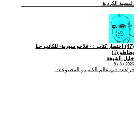
القضية الكردية
(47) اختصار كتاب : - فلاحو سورية- للكاتب حنا
بطاطو (1)
خليل الشيخة
2026 / 8 / 8
قراءات في عالم الكتب و المطبوعات