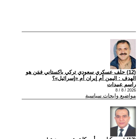
(12) حلف عسكري سعودي تركي باكستاني فمَن هو
الهدف : اليمن أم إيران أم «إسرائيل»؟
راسم عبيدات
2026 / 8 / 8
مواضيع وابحاث سياسية