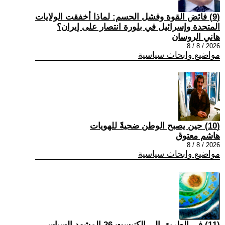
(9) فائض القوة وفشل الحسم: لماذا أخفقت الولايات
المتحدة وإسرائيل في بلورة انتصار على إيران؟
هاني الروسان
2026 / 8 / 8
مواضيع وابحاث سياسية
(10) حين يصبح الوطن ضحيةً للهويات
هاشم معتوق
2026 / 8 / 8
مواضيع وابحاث سياسية
(11) في الطريق إلى الكنيست 26 المشهد السياسي