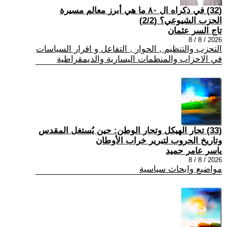
(32) في ذكراه ال ٨٠ ما هي أبرز معالم مسيرة
الحزب الشيوعي؟ (2/2)
تاج السر عثمان
2026 / 8 / 8
التحزب والتنظيم , الحوار , التفاعل و اقرار السياسات
في الاحزاب والمنظمات اليسارية والديمقراطية
(33) تجار الهيكل وتجار الوطن: حين يُستغل المقدس
وتاريخ الحروب لتبرير خراب الأوطان
ياسر عامر حميد
2026 / 8 / 8
مواضيع وابحاث سياسية