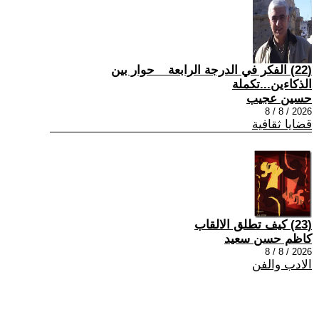
(22) الفكر في الدرجة الرابعة _ حوار بين
الذكاءين...تكملة
حسين عجيب
2026 / 8 / 8
قضايا ثقافية
(23) كيف تطلق الالقاب
كاظم حسن سعيد
2026 / 8 / 8
الادب والفن