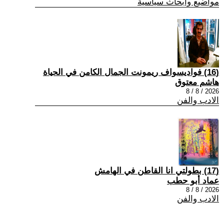
مواضيع وابحاث سياسية
(16) فواديسواف ريمونت الجمال الكامن في الحياة
هاشم معتوق
2026 / 8 / 8
الادب والفن
(17) بطولتي انا القاطن في الهامش
عماد أبو حطب
2026 / 8 / 8
الادب والفن