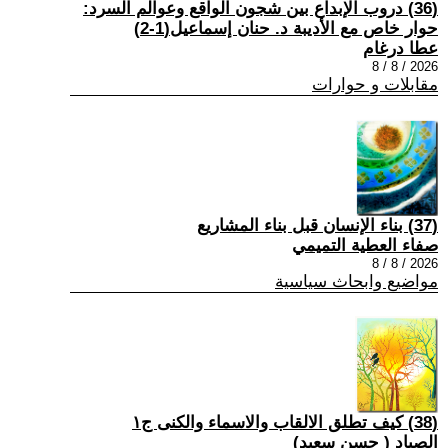
(36) دروب الإبداع بين شجون الواقع وعوالم السرد:
حوار خاص مع الأديبة د. حنان إسماعيل(1-2)
عطا درغام
2026 / 8 / 8
مقابلات و حوارات
(37) بناء الإنسان قبل بناء المشاريع
صفاء العطية التميمي
2026 / 8 / 8
مواضيع وابحاث سياسية
(38) كيف تطلق الالقاب والاسماء والكنى ج١
الصياد ‏( حسن سعيد‏)