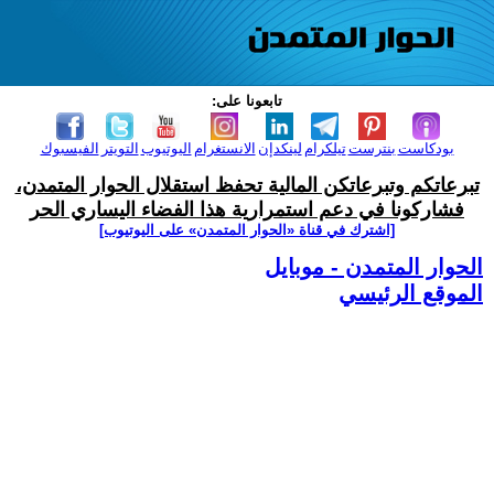
تابعونا على:
بودكاست
بنترست
تيلكرام
لينكدإن
الانستغرام
اليوتيوب
التويتر
الفيسبوك
تبرعاتكم وتبرعاتكن المالية تحفظ استقلال الحوار المتمدن،
فشاركونا في دعم استمرارية هذا الفضاء اليساري الحر
[اشترك في قناة ‫«الحوار المتمدن» على اليوتيوب]
الحوار المتمدن - موبايل
الموقع الرئيسي