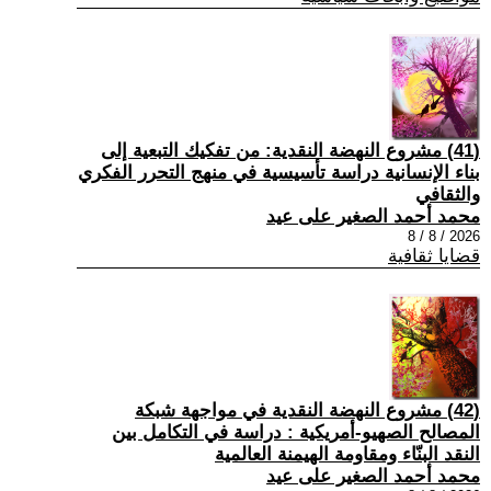
(41) مشروع النهضة النقدية: من تفكيك التبعية إلى
بناء الإنسانية دراسة تأسيسية في منهج التحرر الفكري
والثقافي
محمد أحمد الصغير على عيد
2026 / 8 / 8
قضايا ثقافية
(42) مشروع النهضة النقدية في مواجهة شبكة
المصالح الصهيو-أمريكية : دراسة في التكامل بين
النقد البنّاء ومقاومة الهيمنة العالمية
محمد أحمد الصغير على عيد