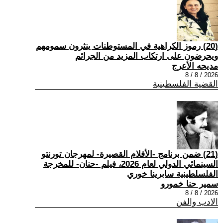
(20) رموز الكراهية في المستوطنات ينثرون سمومهم
ويحرضون على ارتكاب المزيد من الجرائم
مديحه الأعرج
2026 / 8 / 8
القضية الفلسطينية
(21) ضمن برنامج -الأفلام القصيرة- لمهرجان تورنتو
السينمائي الدولي لعام 2026، فيلم -حنان- للمخرجة
الفلسلطينية سابرينا خوري
سمير حنا خمورو
2026 / 8 / 8
الادب والفن