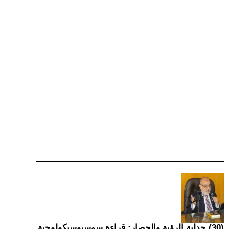
(30) جدلية الرؤية والحصار: قراءة سوسيوسيكولوجية