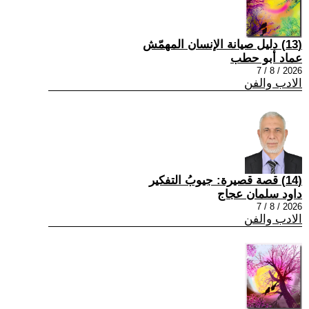
(13) دليل صيانة الإنسان المهمّش
عماد أبو حطب
2026 / 8 / 7
الادب والفن
(14) قصة قصيرة: جيوبُ التفكير
داود سلمان عجاج
2026 / 8 / 7
الادب والفن