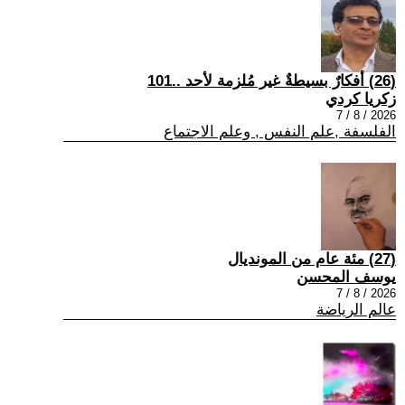
(26) أفكارٌ بسيطةٌ غير مُلزمة لأحد ..101
زكريا كردي
2026 / 8 / 7
الفلسفة ,علم النفس , وعلم الاجتماع
(27) مئة عام من المونديال
يوسف المحسن
2026 / 8 / 7
عالم الرياضة