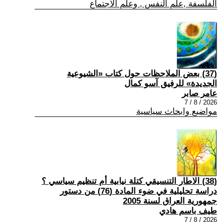
الفلسفة ,علم النفس , وعلم الاجتماع
(37) بعض الملاحظات حول كتاب «الشيوعية
الجديدة» للرفيق آسو كمال
عامر صابر
2026 / 8 / 7
مواضيع وابحاث سياسية
(38) الاطار التنسيقي كتلة نيابية أم تنظيم سياسي ؟
دراسة تحليلية في ضوء المادة (76) من دستور
جمهورية العراق لسنة 2005
طيف باسم هادي
2026 / 8 / 7