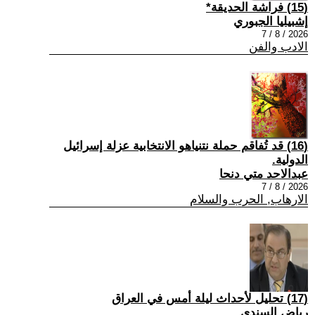
(15) فراشة الحديقة*
إشبيليا الجبوري
2026 / 8 / 7
الادب والفن
(16) قد تُفاقم حملة نتنياهو الانتخابية عزلة إسرائيل
الدولية.
عبدالاحد متي دنحا
2026 / 8 / 7
الارهاب, الحرب والسلام
(17) تحليل لأحداث ليلة أمس في العراق
رياض السندي