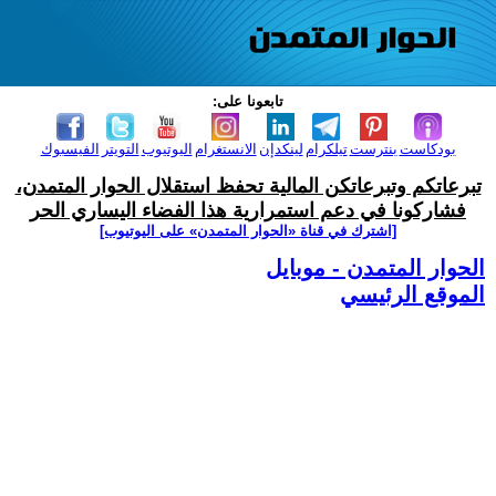
تابعونا على:
بودكاست
بنترست
تيلكرام
لينكدإن
الانستغرام
اليوتيوب
التويتر
الفيسبوك
تبرعاتكم وتبرعاتكن المالية تحفظ استقلال الحوار المتمدن،
فشاركونا في دعم استمرارية هذا الفضاء اليساري الحر
[اشترك في قناة ‫«الحوار المتمدن» على اليوتيوب]
الحوار المتمدن - موبايل
الموقع الرئيسي