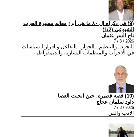
(9) في ذكراه ال ٨٠ ما هي أبرز معالم مسيرة الحزب
الشيوعي (1/2)
تاج السر عثمان
2026 / 8 / 7
التحزب والتنظيم , الحوار , التفاعل و اقرار السياسات
في الاحزاب والمنظمات اليسارية والديمقراطية
(10) قصة قصيرة: حين انحنت العصا
داود سلمان عجاج
2026 / 8 / 7
الادب والفن