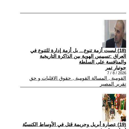
(18) ليست أزمة تنوع... بل أزمة إدارة للتنوع في
العراق :تسييس الهوية بين الذاكرة التاريخية
والمنافسة على السلطة
جوتيار تمر
2026 / 8 / 7
القومية , المسالة القومية , حقوق الاقليات و حق
تقرير المصير
(19) عصارة أبريل وجريمة قتل في الأوساط الكنسيّة