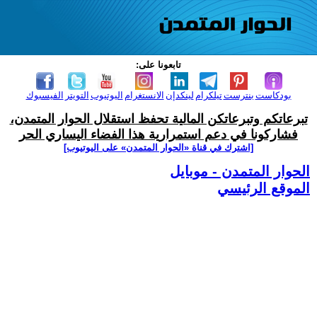
تابعونا على:
بودكاست
بنترست
تيلكرام
لينكدإن
الانستغرام
اليوتيوب
التويتر
الفيسبوك
تبرعاتكم وتبرعاتكن المالية تحفظ استقلال الحوار المتمدن،
فشاركونا في دعم استمرارية هذا الفضاء اليساري الحر
[اشترك في قناة ‫«الحوار المتمدن» على اليوتيوب]
الحوار المتمدن - موبايل
الموقع الرئيسي