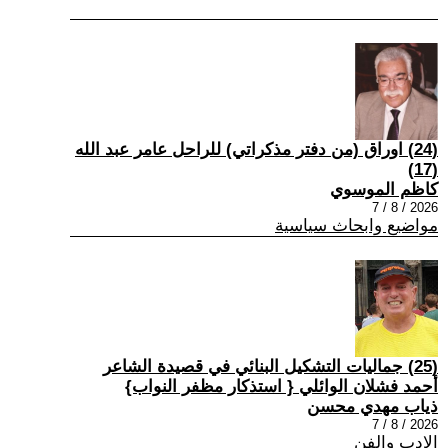
(24) اوراق (من دفتر مذكراتي) للراحل عامر عبد الله
(17)
كاظم الموسوي
2026 / 8 / 7
مواضيع وابحاث سياسية
(25) جماليات التشكيل البنائي في قصيدة الشاعر
أحمد فشلان الوائلي { استذكار مظفر النواب}
ذياب مهدي محسن
2026 / 8 / 7
الادب والفن