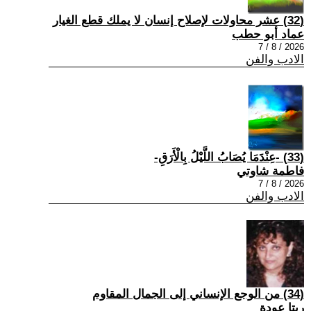
(32) عشر محاولات لإصلاح إنسان لا يملك قطع الغيار
عماد أبو حطب
2026 / 8 / 7
الادب والفن
(33) -عِنْدَمَا يُصَابُ اللَّيْلُ بِالْأَرَقِ-
فاطمة شاوتي
2026 / 8 / 7
الادب والفن
(34) من الوجع الإنساني إلى الجمال المقاوم
ريتا عودة