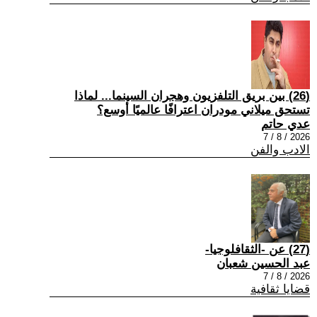
(26) بين بريق التلفزيون وهجران السينما... لماذا
تستحق ميلاني مودران اعترافًا عالميًا أوسع؟
عدي حاتم
2026 / 8 / 7
الادب والفن
(27) عن -الثقافلوجيا-
عبد الحسين شعبان
2026 / 8 / 7
قضايا ثقافية