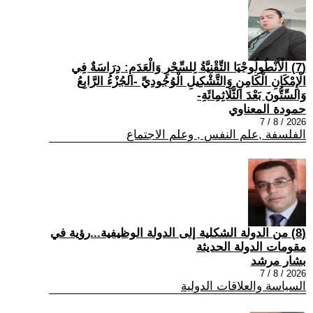
(7) الْأَنْطُولُوجْيَا التِّقْنِيَّةُ لِلسِّحْرِ وَالْعَدَمِ: دِرَاسَةٌ فِي
الْإِمْكَانِ الْكَامِنِ وَالتَّشْكِيلِ الْوُجُودِيِّ -الجُزْءُ الرَّابِعُ
وَالسِّتُّونَ بَعْدَ الثَّلَاثِمِائَةِ-
حمودة المعناوي
2026 / 8 / 7
الفلسفة ,علم النفس , وعلم الاجتماع
(8) من الدولة الشكلية إلى الدولة الوظيفية...رؤية في
مقومات الدولة الحديثة
بشار مرشد
2026 / 8 / 7
السياسة والعلاقات الدولية