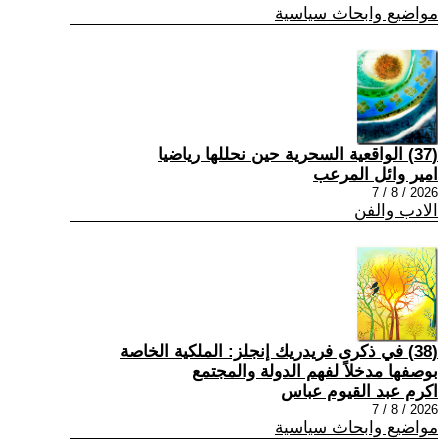
مواضيع وابحاث سياسية
(37) الواقعية السحرية حين نحللها رياضيا
امير وائل المرعب
2026 / 8 / 7
الادب والفن
(38) في ذكرى فريدريك إنجلز: الملكية الخاصة
بوصفها مدخلاً لفهم الدولة والمجتمع
اكرم عبد القيوم عباس
2026 / 8 / 7
مواضيع وابحاث سياسية