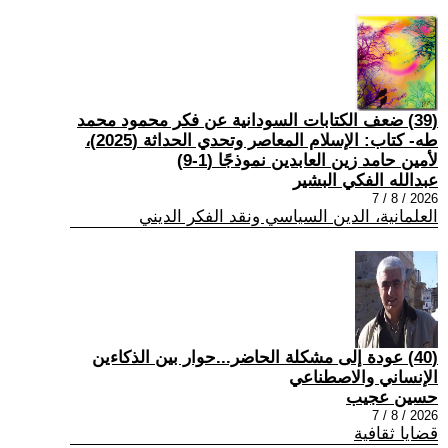
(39) ضعف الكتابات السودانية عن فكر محمود محمد
طه- كتاب: الإسلام المعاصر وتحدي الحداثة (2025)،
لأمين حامد زين العابدين نموذجًا (1-9)
عبدالله الفكي البشير
2026 / 8 / 7
العلمانية، الدين السياسي ونقد الفكر الديني
(40) عودة إلى مشكلة الحاضر...حوار بين الذكاءين
الإنساني والاصطناعي
حسين عجيب
2026 / 8 / 7
قضايا ثقافية