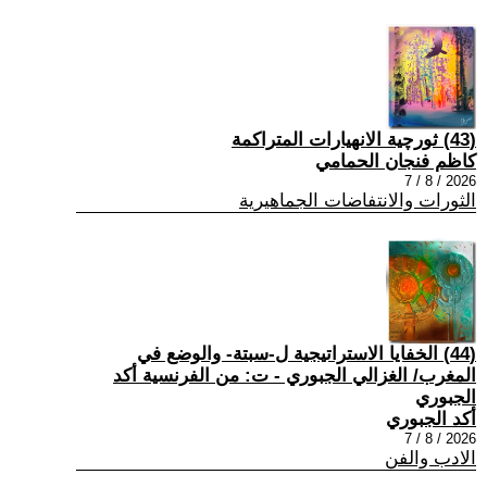
(43) ثورچية الانهيارات المتراكمة
كاظم فنجان الحمامي
2026 / 8 / 7
الثورات والانتفاضات الجماهيرية
(44) الخفايا الاستراتيجية ل-سبتة- والوضع في
المغرب/ الغزالي الجبوري - ت: من الفرنسية أكد
الجبوري
أكد الجبوري
2026 / 8 / 7
الادب والفن