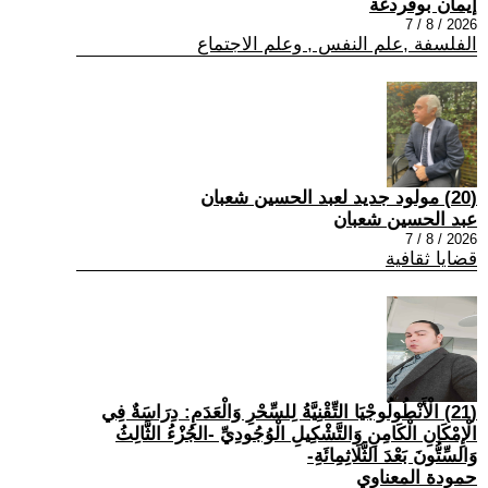
إيمان بوقردغة
2026 / 8 / 7
الفلسفة ,علم النفس , وعلم الاجتماع
(20) مولود جديد لعبد الحسين شعبان
عبد الحسين شعبان
2026 / 8 / 7
قضايا ثقافية
(21) الْأَنْطُولُوجْيَا التِّقْنِيَّةُ لِلسِّحْرِ وَالْعَدَمِ: دِرَاسَةٌ فِي
الْإِمْكَانِ الْكَامِنِ وَالتَّشْكِيلِ الْوُجُودِيِّ -الجُزْءُ الثَّالِثُ
وَالسِّتُّونَ بَعْدَ الثَّلَاثِمِائَةِ-
حمودة المعناوي