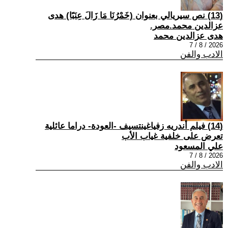
(13) نص سيريالي بعنوان (خَمْرُنَا مَا زَالَ عِنَبًا) هدى
عزالدين محمد.مصر.
هدى عزالدين محمد
2026 / 8 / 7
الادب والفن
(14) فيلم أندريه زفياغينتسيف -العودة- دراما عائلية
تعرض على خلفية غياب الأب
علي المسعود
2026 / 8 / 7
الادب والفن