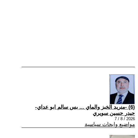
(6) -منريد الخبز والماي ... بس سالم ابو عداي-
حيدر حسين سويري
2026 / 8 / 7
مواضيع وابحاث سياسية