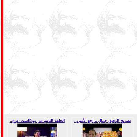
تصريح الرفيق جمال براجع الأمين..
الحلقة الثانية من بودكاست -نزع..