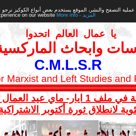
ملية التصفح والنشر، الموقع يستخدم بعض أنواع الكوكيز نرجو الن
More info - المزيد
experience on our website
يا عمال العالم اتحدوا
سات وابحاث الماركسية 
C.M.L.S.R
or Marxist and Left Studies and
ي عيد العمال العالمي 2017
وية لانطلاق ثورة أكتوبر الاشتراكي