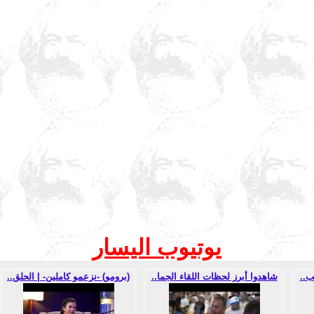
يوتيوب اليسار
ب..
شاهدوا أبرز لحظات اللقاء الجما..
(برومو) -نزعمو كاملين- | الحلق..