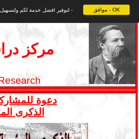
موافق - OK
لتوفير افضل خدمة لكم ولتسهيل ع
مركز درا
 Research
دعوة للمشاركة في ملف 1 ايار- ما
الذكرى المئ