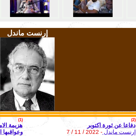
إرنست ماندل
(1)
(2)
دفاعا عن ثورة اكتوبر
هزيمة الامب
إرنست ماندل
- 2022 / 11 / 7
وعواقبها ا