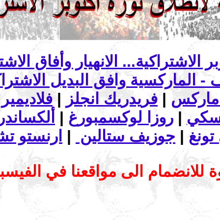
ماركس
|
فريدريك انجلز
|
فلاديمير 
تسكي
|
روزا لوكسمبورغ
|
ألكساندرا
تونغ
|
جوزيف ستالين
|
ارنستو تش
 للانضمام الى مواقعنا في الفيس