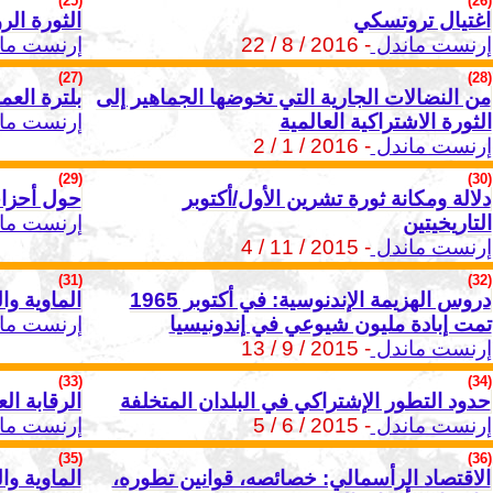
(25)
(26)
اغتيال تروتسكي
الثورة الر
إرنست ماندل
- 2016 / 8 / 22
إرنست ما
(27)
(28)
من النضالات الجارية التي تخوضها الجماهير إلى
بلترة العم
الثورة الاشتراكية العالمية
إرنست ما
إرنست ماندل
- 2016 / 1 / 2
(29)
(30)
دلالة ومكانة ثورة تشرين الأول/أكتوبر
حول أحزاب
التاريخيتين
إرنست ما
إرنست ماندل
- 2015 / 11 / 4
(31)
(32)
دروس الهزيمة الإندنوسية: في أكتوبر 1965
الماوية وا
تمت إبادة مليون شيوعي في إندونيسيا
إرنست ما
إرنست ماندل
- 2015 / 9 / 13
(33)
(34)
حدود التطور الإشتراكي في البلدان المتخلفة
الرقابة الع
إرنست ماندل
- 2015 / 6 / 5
إرنست ما
(35)
(36)
الاقتصاد الرأسمالي: خصائصه، قوانين تطوره،
الماوية وا