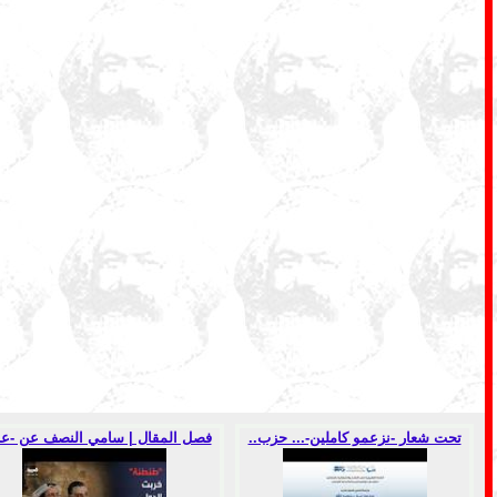
تحت شعار -نزعمو كاملين-... حزب..
فصل المقال | سامي النصف عن -ع