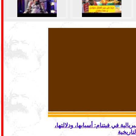
ريالية في فيتنام: أسبابها، ودلالتها،
لتاريخية