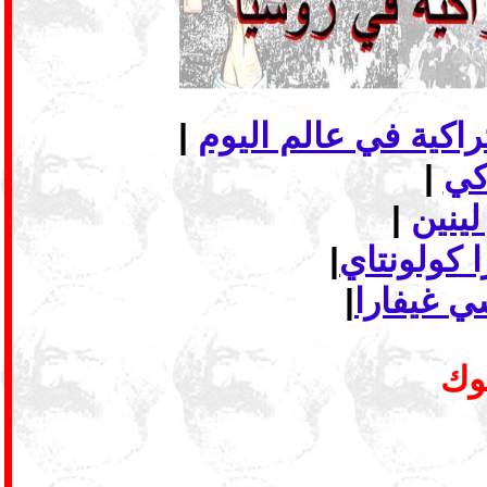
|
|
لينين
|
 كولونتاي
|
ي غيفارا
|
بوك