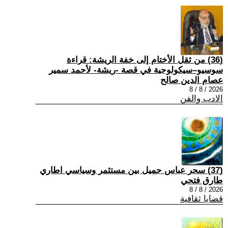
(36) من ثقل الأختام إلى خفة الريشة: قراءة
سوسيو–سيكولوجية في قصة -ريشة- لأحمد سمير
عصام الدين صالح
2026 / 8 / 8
الادب والفن
(37) سحر عباس جميل بين مستثمر وسياسي اطاري
طارق فتحي
2026 / 8 / 8
قضايا ثقافية