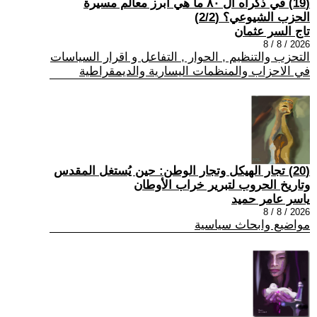
(19) في ذكراه ال ٨٠ ما هي أبرز معالم مسيرة
الحزب الشيوعي؟ (2/2)
تاج السر عثمان
2026 / 8 / 8
التحزب والتنظيم , الحوار , التفاعل و اقرار السياسات
في الاحزاب والمنظمات اليسارية والديمقراطية
(20) تجار الهيكل وتجار الوطن: حين يُستغل المقدس
وتاريخ الحروب لتبرير خراب الأوطان
ياسر عامر حميد
2026 / 8 / 8
مواضيع وابحاث سياسية