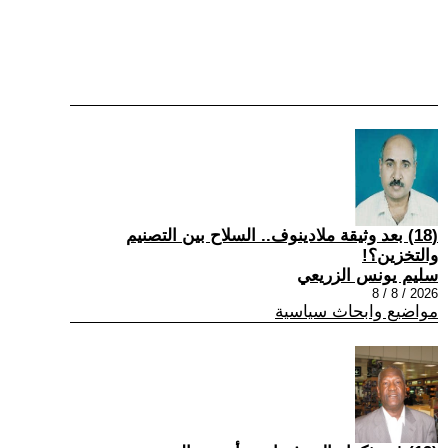
(18) بعد وثيقة ملادينوف.. السلاح بين التصنيم
والتخزين؟!
سليم يونس الزريعي
2026 / 8 / 8
مواضيع وابحاث سياسية