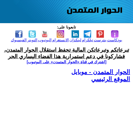
تابعونا على:
بودكاست
بنترست
تيلكرام
لينكدإن
الانستغرام
اليوتيوب
التويتر
الفيسبوك
تبرعاتكم وتبرعاتكن المالية تحفظ استقلال الحوار المتمدن،
فشاركونا في دعم استمرارية هذا الفضاء اليساري الحر
[اشترك في قناة ‫«الحوار المتمدن» على اليوتيوب]
الحوار المتمدن - موبايل
الموقع الرئيسي