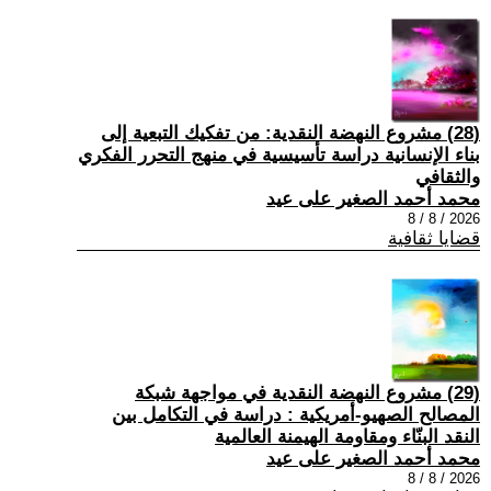
(28) مشروع النهضة النقدية: من تفكيك التبعية إلى
بناء الإنسانية دراسة تأسيسية في منهج التحرر الفكري
والثقافي
محمد أحمد الصغير على عيد
2026 / 8 / 8
قضايا ثقافية
(29) مشروع النهضة النقدية في مواجهة شبكة
المصالح الصهيو-أمريكية : دراسة في التكامل بين
النقد البنّاء ومقاومة الهيمنة العالمية
محمد أحمد الصغير على عيد
2026 / 8 / 8