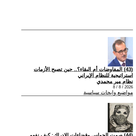
(43) المفاوضات أم البقاء؟.. حين تصبح الأزمات
استراتيجية للنظام الإيراني
نظام مير محمدي
2026 / 8 / 8
مواضيع وابحاث سياسية
(44) صمت الحواس وفضاءات الإدراك: كيف نفهم