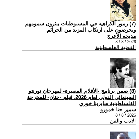
(7) رموز الكراهية في المستوطنات ينثرون سمومهم
ويحرضون على ارتكاب المزيد من الجرائم
مديحه الأعرج
2026 / 8 / 8
القضية الفلسطينية
(8) ضمن برنامج -الأفلام القصيرة- لمهرجان تورنتو
السينمائي الدولي لعام 2026، فيلم -حنان- للمخرجة
الفلسلطينية سابرينا خوري
سمير حنا خمورو
2026 / 8 / 8
الادب والفن