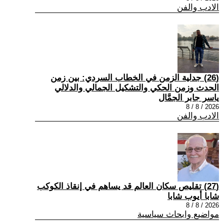
الادب والفن
(26) جدلية الزمن في الخطاب السردي: بين زمن
الحدث وزمن الحكي والتشكيل الجمالي والدلالي
ياسر جابر الجمَّال
2026 / 8 / 8
الادب والفن
(27) تقليص سكان العالم قد يساهم في إنقاذ الكوكب
شابا أيوب شابا
2026 / 8 / 8
مواضيع وابحاث سياسية