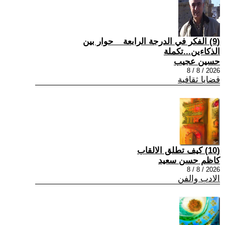
(9) الفكر في الدرجة الرابعة _ حوار بين
الذكاءين...تكملة
حسين عجيب
2026 / 8 / 8
قضايا ثقافية
(10) كيف تطلق الالقاب
كاظم حسن سعيد
2026 / 8 / 8
الادب والفن