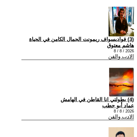
(3) فواديسواف ريمونت الجمال الكامن في الحياة
هاشم معتوق
2026 / 8 / 8
الادب والفن
(4) بطولتي انا القاطن في الهامش
عماد أبو حطب
2026 / 8 / 8
الادب والفن