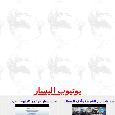
يوتيوب اليسار
صدامات بين الشرطة وآلاف المتظا..
تحت شعار -نزعمو كاملين-... حزب..
ف