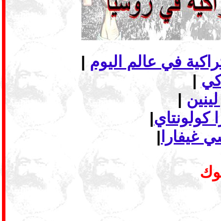
|
|
لينين
|
 كولونتاي
|
ي غيفارا
|
بوك