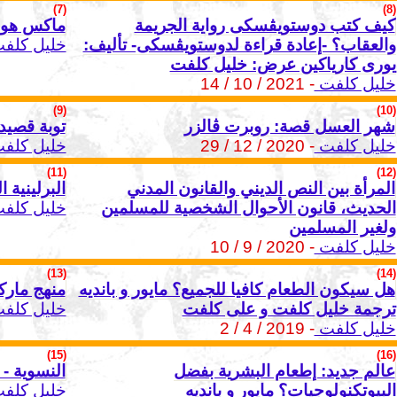
(7)
(8)
كيف كتب دوستويڤسكى رواية الجريمة
ماكس هورك
والعقاب؟ -إعادة قراءة لدوستويڤسكى- تأليف:
خليل كلف
يورى كارياكين عرض: خليل كلفت
خليل كلفت
- 2021 / 10 / 14
(9)
(10)
شهر العسل قصة: روبرت ڤالزر
توبة قصيدة
خليل كلفت
- 2020 / 12 / 29
خليل كلف
(11)
(12)
المرأة بين النص الديني والقانون المدني
البرلينية 
الحديث، قانون الأحوال الشخصية للمسلمين
خليل كلف
ولغير المسلمين
خليل كلفت
- 2020 / 9 / 10
(13)
(14)
هل سيكون الطعام كافيا للجميع؟ مايور و بانديه
منهج مار
ترجمة خليل كلفت و على كلفت
خليل كلف
خليل كلفت
- 2019 / 4 / 2
(15)
(16)
عالم جديد: إطعام البشرية بفضل
النسوية -
البيوتكنولوجيات؟ مايور و بانديه
خليل كلف