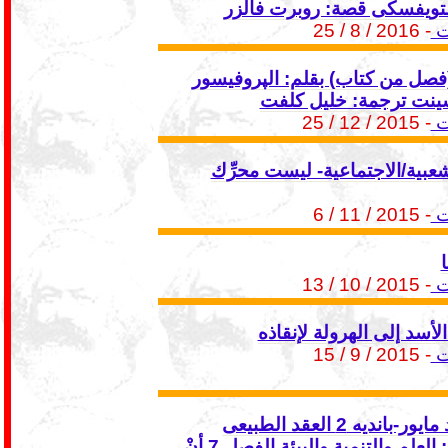
ستويفسكى قصة: روبرت فالزر
ت
- 2016 / 8 / 25
(فصل من كتاب) بقلم: الپروفيسور
سينت ترجمة: خليل كلفت
ت
- 2015 / 12 / 25
شعبية/الاجتماعية- ليست محرِّك
ت
- 2015 / 11 / 6
ت
- 2015 / 10 / 13
أسد إلى الهرولة لإنقاذه
ت
- 2015 / 9 / 15
عالم جديد مايور-بانديه 2 العقد الطبيعى
للمستقبل: العلم والتنمية والبيئة الفصل 7 أنْ