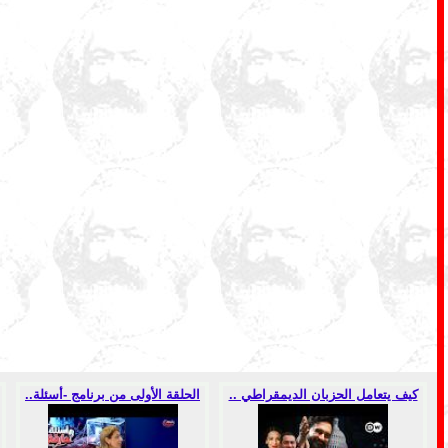
كيف يتعامل الحزبان الديمقراطي ..
الحلقة الأولى من برنامج -أسئلة..