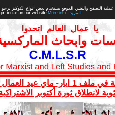
ملية التصفح والنشر، الموقع يستخدم بعض أنواع الكوكيز نرجو الن
More info - المزيد
experience on our website
يا عمال العالم اتحدوا
سات وابحاث الماركسية 
C.M.L.S.R
or Marxist and Left Studies and
ي عيد العمال العالمي 2017
وية لانطلاق ثورة أكتوبر الاشتراكي