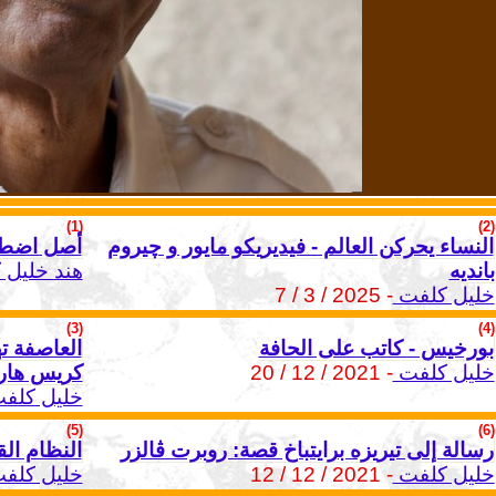
(1)
(2)
النساء يحركن العالم - فيديريكو مايور و چيروم
أصل اضطها
بانديه
هند خليل
خليل كلفت
- 2025 / 3 / 7
(3)
(4)
بورخيس - كاتب على الحافة
العاصفة ته
خليل كلفت
- 2021 / 12 / 20
كريس هار
خليل كلف
(5)
(6)
رسالة إلى تيريزه برايتباخ قصة: روبرت ڤالزر
النظام الق
خليل كلفت
- 2021 / 12 / 12
خليل كلف