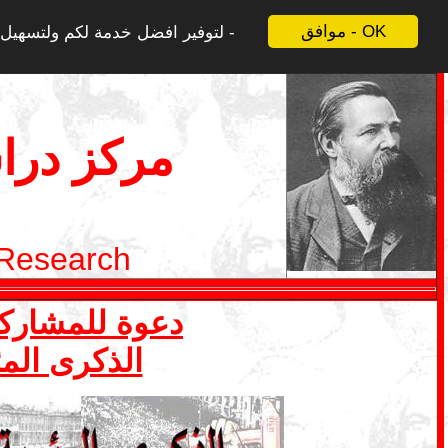
موافق - OK
لتوفير افضل خدمة لكم ولتسهيل ع
مركز درا
 Research
دعوة للمشاركة في ملف 1 ايار- ما
الذكرى المئ