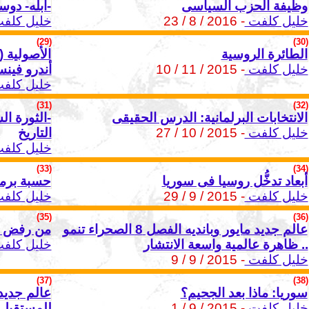
وظيفة الحزب السياسى
-أبله- دو
خليل كلفت
- 2016 / 8 / 23
خليل كلف
(29)
(30)
الطائرة الروسية
الأصولية 
خليل كلفت
- 2015 / 11 / 10
أندرو فين
خليل كلف
(31)
(32)
الانتخابات البرلمانية: الدرس الحقيقى
-الثورة ال
خليل كلفت
- 2015 / 10 / 27
التاريخ
خليل كلف
(33)
(34)
أبعاد تدخُّل روسيا فى سوريا
حسبة برما
خليل كلفت
- 2015 / 9 / 29
خليل كلف
(35)
(36)
عالم جديد مايور وبانديه الفصل 8 الصحراء تنمو
من رفض ال
.. ظاهرة عالمية واسعة الانتشار
خليل كلف
خليل كلفت
- 2015 / 9 / 9
(37)
(38)
سوريا: ماذا بعد الجحيم؟
خليل كلفت
- 2015 / 9 / 1