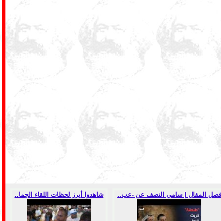
صل المقال | سامي النصف عن -عب..
شاهدوا أبرز لحظات اللقاء الجما..