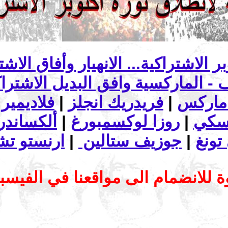
ماركس
|
فريدريك انجلز
|
فلاديمير 
تسكي
|
روزا لوكسمبورغ
|
ألكساندرا
تونغ
|
جوزيف ستالين
|
ارنستو تش
 للانضمام الى مواقعنا في الفيس