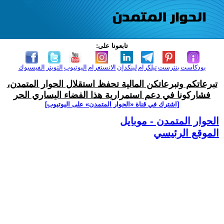
تابعونا على:
بودكاست
بنترست
تيلكرام
لينكدإن
الانستغرام
اليوتيوب
التويتر
الفيسبوك
تبرعاتكم وتبرعاتكن المالية تحفظ استقلال الحوار المتمدن،
فشاركونا في دعم استمرارية هذا الفضاء اليساري الحر
[اشترك في قناة ‫«الحوار المتمدن» على اليوتيوب]
الحوار المتمدن - موبايل
الموقع الرئيسي