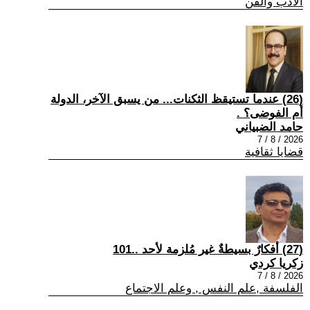
الادب والفن
(26) عندما تستيقظ الثكنات... من يسبق الآخر، الدولة
أم الفوضى؟ .
حامد الضبياني
2026 / 8 / 7
قضايا ثقافية
(27) أفكارٌ بسيطةٌ غير مُلزمة لأحد ..101
زكريا كردي
2026 / 8 / 7
الفلسفة ,علم النفس , وعلم الاجتماع