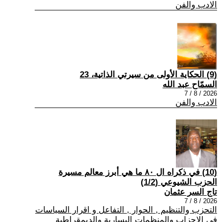
الادب والفن
(9) الحكاية الأولى من سيرتي الذاتية، 23
السمّاح عبد الله
2026 / 8 / 7
الادب والفن
(10) في ذكراه ال ٨٠ ما هي أبرز معالم مسيرة
الحزب الشيوعي (1/2)
تاج السر عثمان
2026 / 8 / 7
التحزب والتنظيم , الحوار , التفاعل و اقرار السياسات
في الاحزاب والمنظمات اليسارية والديمقراطية