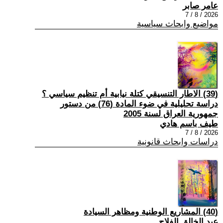
عامر صابر
2026 / 8 / 7
مواضيع وابحاث سياسية
(39) الاطار التنسيقي كتلة نيابية أم تنظيم سياسي ؟
دراسة تحليلية في ضوء المادة (76) من دستور
جمهورية العراق لسنة 2005
طيف باسم هادي
2026 / 8 / 7
دراسات وابحاث قانونية
(40) المشاريع الوطنية ومظاهر السيادة
عبد الخالق الفلاح