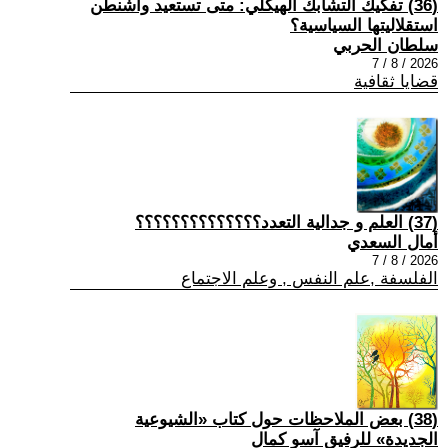
(36) تفكيك التشابك الهيكلي: متى تستعيد واشنطن
استقلاليتها السياسية؟
سلطان الحربي
2026 / 8 / 7
قضايا ثقافية
(37) العلم و جدالية التعدد؟؟؟؟؟؟؟؟؟؟؟؟؟؟
أمال السعدي
2026 / 8 / 7
الفلسفة ,علم النفس , وعلم الاجتماع
(38) بعض الملاحظات حول كتاب «الشيوعية
الجديدة» للرفيق آسو كمال