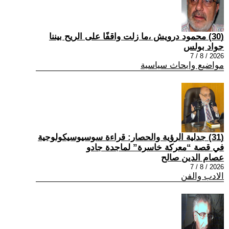
(30) محمود درويش ،ما زلت واقفًا على الريح بيننا
جواد بولس
2026 / 8 / 7
مواضيع وابحاث سياسية
(31) جدلية الرؤية والحصار: قراءة سوسيوسيكولوجية
في قصة “معركة خاسرة” لماجدة جادو
عصام الدين صالح
2026 / 8 / 7
الادب والفن