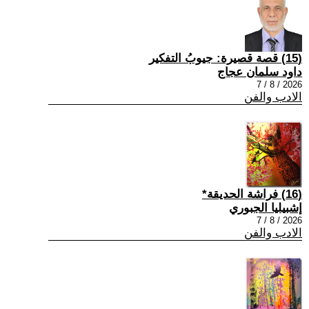
(15) قصة قصيرة: جيوبُ التفكير
داود سلمان عجاج
2026 / 8 / 7
الادب والفن
(16) فراشة الحديقة*
إشبيليا الجبوري
2026 / 8 / 7
الادب والفن