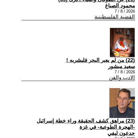
محمود الصباغ
2026 / 8 / 7
القضية الفلسطينية
(22) من لم يعبر البحر فليشربه !
سعيد مبشور
2026 / 8 / 7
الادب والفن
(23) مراهق كشف الحقيقة وراء خطة إسرائيل
-الهجرة الطوعية- في غزة
جدعون ليفي