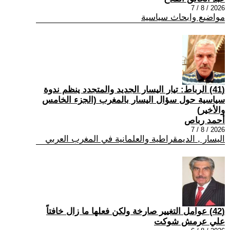
2026 / 8 / 7
مواضيع وابحاث سياسية
(41) الرباط: تيار اليسار الجديد والمتجدد ينظم ندوة
سياسية حول سؤال اليسار بالمغرب (الجزء الخامس
والأخير)
أحمد رباص
2026 / 8 / 7
اليسار , الديمقراطية والعلمانية في المغرب العربي
(42) عوامل التغيير صارخة ولكن فعلها ما زال خافتاً
علي عرمش شوكت