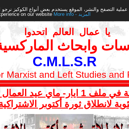
ملية التصفح والنشر، الموقع يستخدم بعض أنواع الكوكيز نرجو الن
More info - المزيد
experience on our website
يا عمال العالم اتحدوا
سات وابحاث الماركسية 
C.M.L.S.R
or Marxist and Left Studies and
ي عيد العمال العالمي 2017
وية لانطلاق ثورة أكتوبر الاشتراكي