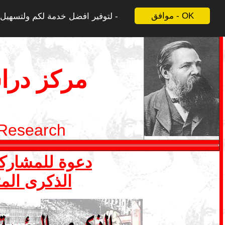
موافق - OK
لتوفير افضل خدمة لكم ولتسهيل ع
مركز درا
 Research
دعوة للمشاركة في ملف 1 ايار- ما
الذكرى المئ