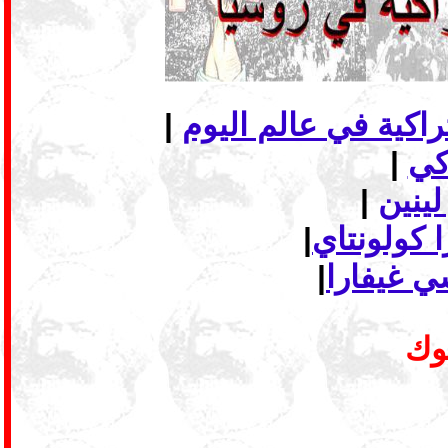
|
|
لينين
|
 كولونتاي
|
ي غيفارا
|
بوك