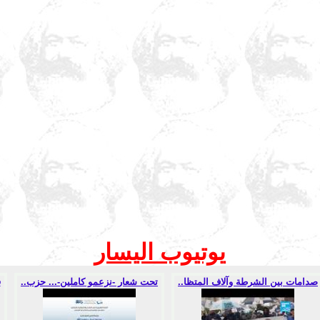
يوتيوب اليسار
صدامات بين الشرطة وآلاف المتظا..
تحت شعار -نزعمو كاملين-... حزب..
ف