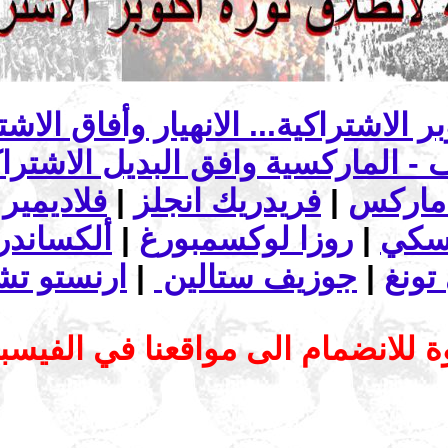
ماركس
|
فريدريك انجلز
|
فلاديمير 
تسكي
|
روزا لوكسمبورغ
|
ألكساندرا
تونغ
|
جوزيف ستالين
|
ارنستو تش
 للانضمام الى مواقعنا في الفيس