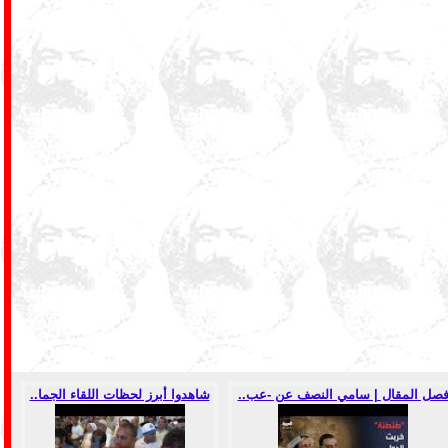
صل المقال | سامي النصف عن -عب..
شاهدوا أبرز لحظات اللقاء الجما..