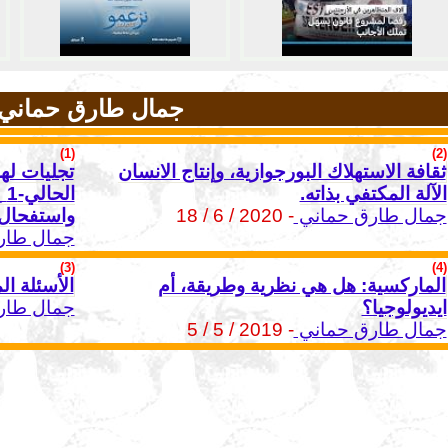
جمال طارق حماني
(1)
(2)
ثقافة الاستهلاك البورجوازية، وإنتاج الانسان
تجليات له
الآلة المكتفي بذاته.
ا
جمال طارق حماني
- 2020 / 6 / 18
واستفحال 
جمال طار
(3)
(4)
الماركسية: هل هي نظرية وطريقة، أم
الأسئلة ا
ايديولوجيا؟
جمال طار
جمال طارق حماني
- 2019 / 5 / 5