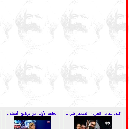
كيف يتعامل الحزبان الديمقراطي ..
الحلقة الأولى من برنامج -أسئلة..