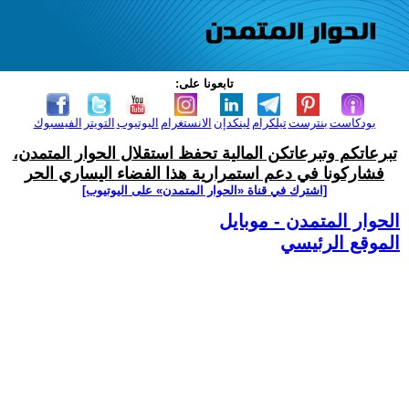
تابعونا على:
بودكاست
بنترست
تيلكرام
لينكدإن
الانستغرام
اليوتيوب
التويتر
الفيسبوك
تبرعاتكم وتبرعاتكن المالية تحفظ استقلال الحوار المتمدن،
فشاركونا في دعم استمرارية هذا الفضاء اليساري الحر
[اشترك في قناة ‫«الحوار المتمدن» على اليوتيوب]
الحوار المتمدن - موبايل
الموقع الرئيسي