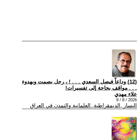
(12) وداعاً فيصل السعدي . . . ! ، رحل بصمت وبهدوء
. . . مواقف بحاجة إلى تفسيرات!
علاء مهدي
2026 / 8 / 9
اليسار ,الديمقراطية, العلمانية والتمدن في العراق