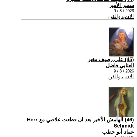
سمير الأمير
2026 / 8 / 9
الادب والفن
(45) على رصيف مغبر
العتابي فاضل
2026 / 8 / 9
الادب والفن
(46) الهامش الأخير بعد ان قطعت علاقتي مع Herr
Schmidt
عماد أبو حطب