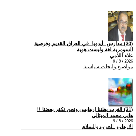
(30) مدارس -أيدوبا- في العراق القديم وفرضية
السومرية لغة وليست هوية
علاء اللامي
2026 / 8 / 9
مواضيع وابحاث سياسية
(31) الغرب يظننا إرهابيين ونحن نكفر بعضنا !!
هاني محمد الميثالي
2026 / 8 / 9
الارهاب, الحرب والسلام