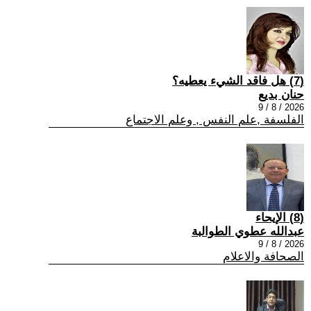
(7) هل فاقد الشيء يعطيه؟
حنان بديع
2026 / 8 / 9
الفلسفة ,علم النفس , وعلم الاجتماع
(8) الإيحاء
عبدالله عطوي الطوالبة
2026 / 8 / 9
الصحافة والاعلام