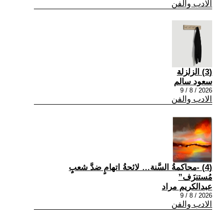
الادب والفن
(3) الزلزلة
سعود سالم
2026 / 8 / 9
الادب والفن
(4) -محاكمةُ السَّنة… لائحةُ اتهامٍ ضدَّ شعبٍ
مُستنزَف”
عبدالكريم مراد
2026 / 8 / 9
الادب والفن