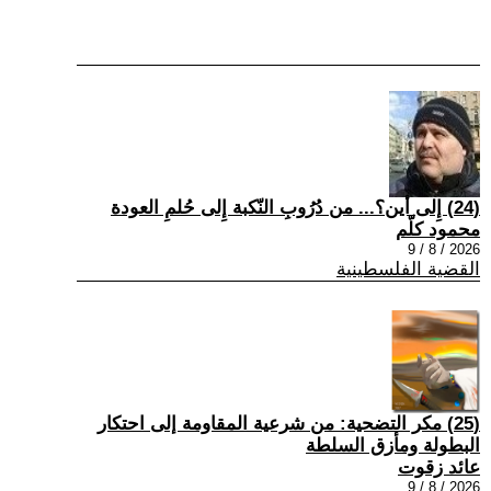
(24) إِلى أين؟... من دُرُوبِ النّكبة إِلى حُلمِ العودة
محمود كلّم
2026 / 8 / 9
القضية الفلسطينية
(25) مكر التضحية: من شرعية المقاومة إلى احتكار
البطولة ومأزق السلطة
عائد زقوت
2026 / 8 / 9