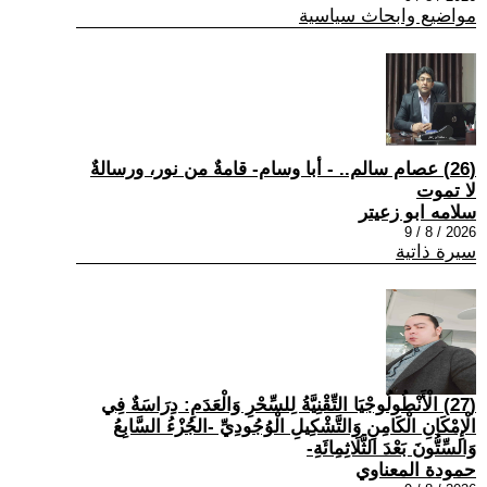
مواضيع وابحاث سياسية
(26) عصام سالم.. - أبا وسام- قامةٌ من نور، ورسالةٌ
لا تموت
سلامه ابو زعيتر
2026 / 8 / 9
سيرة ذاتية
(27) الْأَنْطُولُوجْيَا التِّقْنِيَّةُ لِلسِّحْرِ وَالْعَدَمِ: دِرَاسَةٌ فِي
الْإِمْكَانِ الْكَامِنِ وَالتَّشْكِيلِ الْوُجُودِيِّ -الجُزْءُ السَّابِعُ
وَالسِّتُّونَ بَعْدَ الثَّلَاثِمِائَةِ-
حمودة المعناوي