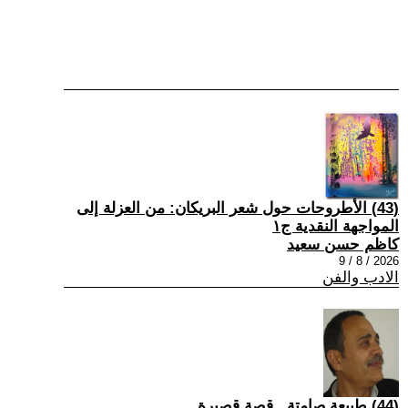
(43) الأطروحات حول شعر البريكان: من العزلة إلى
المواجهة النقدية ج١
كاظم حسن سعيد
2026 / 8 / 9
الادب والفن
(44) طبيعة صامتة...قصة قصيرة