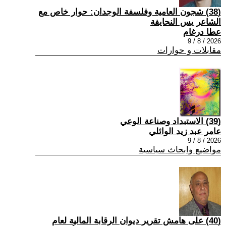
(38) شجون العامية وفلسفة الوجدان: حوار خاص مع
الشاعر يس النحايفة
عطا درغام
2026 / 8 / 9
مقابلات و حوارات
(39) الاستبداد وصناعة الوعي
عامر عبد زيد الوائلي
2026 / 8 / 9
مواضيع وابحاث سياسية
(40) على هامش تقرير ديوان الرقابة المالية لعام