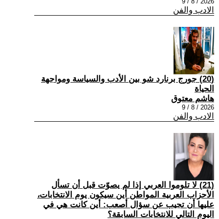
2026 / 8 / 9
الادب والفن
(20) جورج برنارد شو بين الأدب والسياسة ومواجهة
الحياة
هاشم معتوق
2026 / 8 / 9
الادب والفن
(21) لا تلوموا العربي إذا لم يصوّت قبل أن تسأل
الأحزاب العربية المواطن أين سيكون يوم الانتخابات،
عليها أن تجيب عن سؤال أصعب: أين كانت هي في
اليوم التالي للانتخابات السابقة؟