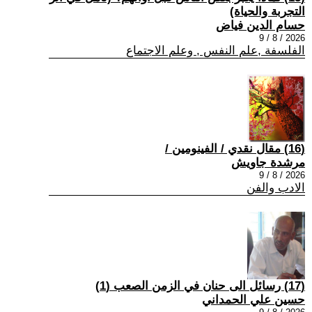
التجربة والحياة)
حسام الدين فياض
2026 / 8 / 9
الفلسفة ,علم النفس , وعلم الاجتماع
(16) مقال نقدي / الفينومين /
مرشدة جاويش
2026 / 8 / 9
الادب والفن
(17) رسائل الى حنان في الزمن الصعب (1)
حسين علي الحمداني