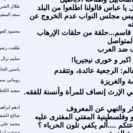
ل يا عباس قالولنا اطلعوا من البلد
طلال الشر
ئيس مجلس النواب عدم الخروج عن
سعد السعي
ه
قاسم...حلقة من حلقات الإرهاب
محمود كع
لمتواصل
ب ضد العرب
طلعت رضو
اكبر و خورى نيجيريا!
سليم نزال
لم: الرجعية عائدة، وتتقدم
ياسين الحا
ة والغريزة
روماني سم
ي الإرث إنصاف للمرأة وأنسنة للفقه.
سعيد الكح
نكر والنهي عن المعروف
ادهم ابراهي
هو وفلسطينية المفتي المفترى عليه
صالح الشقب
كم ....ألم يكفي تلون الحرباء ؟
محمد علي 
جمشيد ابرا