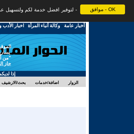
موافق - OK
لتوفير افضل خدمة لكم ولتسهيل عملي
أخبار عامة
-
وكالة أنباء المرأة
-
اخبار الأدب و
الموقع
يسارية
"من أج
حاز ال
إذا لديك
الزوار
اضافة/خدمات
بحث/الارشيف