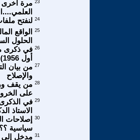
23
مرة اخرى م
العلمي....
24
لنفتح ملفا
25
الواقع الما
الحلول الس
26
أول 1956)
27
من بيان ال
والإصلاح
28
من يقف ور
على الخروج
29
في الذكرى ا
الاستاذ ال
30
إصلاحات ال
سياسية ؟؟
31
مدخل إلى ل