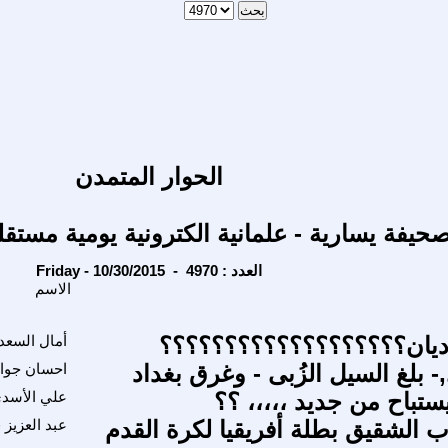
الحوار المتمدن
حيفة يسارية - علمانية الكترونية يومية مستقل
Friday - 10/30/2015 - العدد : 4970
الاسم
ديان؟؟؟؟؟؟؟؟؟؟؟؟؟؟؟؟؟؟؟
أمال السعد
 بلغ السيل الزُبى - وغرق بغداد
احسان جوا
يستباح من جديد ،،،،، ؟؟
علي الأسد
ب الشقيق بطلة أفريقيا لكرة القدم
عبد العزيز 