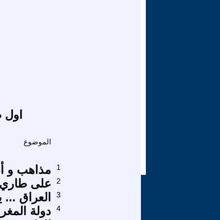
اول ص
الموضوع
1
مذاهب و أ
2
على طاري,-
3
العراق ... 
4
دولة المغر