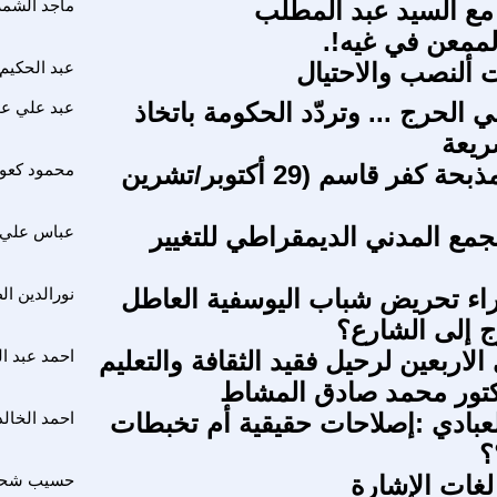
ع السيد عبد المطلب
ماجد الشم
الممعن في غيه!.
ت ألنصب والاحتيال
عبد الحكيم
لي الحرج ... وتردّد الحكومة باتخاذ
عبد علي ع
ريعة
في ذكرى مذبحة كفر قاسم (29 أكتوبر/تشرين
محمود كع
تجمع المدني الديمقراطي للتغيير
عباس علي 
اء تحريض شباب اليوسفية العاطل
نورالدين ال
 إلى الشارع؟
لاربعين لرحيل فقيد الثقافة والتعليم
احمد عبد ال
دكتور محمد صادق المشاط
عبادي :إصلاحات حقيقية أم تخبطات
احمد الخال
؟
غات الإشارة
حسيب شحا