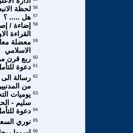
ادارة الاغلب
56
لحظة الانب
57
هل ..... ؟
58
إضاءة / إصل
القراءة الا
59
معضلة معال
الاسلامي
60
ربع قرن من
61
دعوة للتأم
62
رسالة الى 
من المدنيي
63
يوميات الت
سليم - الحس
64
دعوة للتأم
65
نوري السعي
66
إسمها ريحا