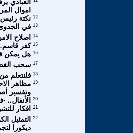
11
العبادي يرف
اموال المرا
12
نكتة رئيس 
13
في الجدوى 
14
اصلاح الام
15
كفر قاسم..
16
هل يمكن قت
17
سحب الغض
18
فلنتعلم من
19
مظاهر الاح
وتفسير أصو
20
الأنفال.. 
21
افكار للتشو
22
التمثيل الك
ديكورا لتج