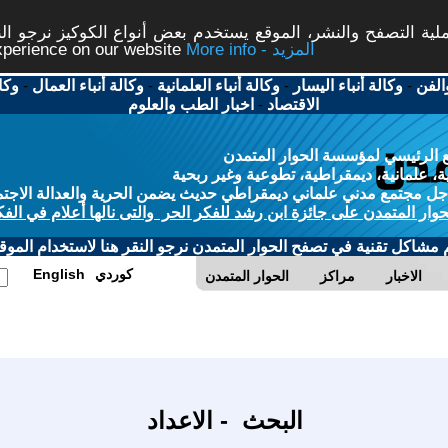
ة التصفح والنشر، الموقع يستخدم بعض أنواع الكوكيز نرجو النق
More info - المزيد
experience on our website
الفن
-
وكالة أنباء اليسار
-
وكالة أنباء العلمانية
-
وكالة أنباء العمال
-
وكا
الاقتصاد
-
اخبار الطب والعلوم
 الرئيسي لمؤسسة الحوار المتمدن
، علمانية، ديمقراطية، تطوعية وغير ربحية
ل مجتمع مدني علماني ديمقراطي حديث يضمن الحرية والعدالة الاجتم
حوار المتمدن على جائزة ابن رشد للفكر الحر والتى نالها أعلام في الفك
م مشاكل تقنية في تصفح الحوار المتمدن نرجو النقر هنا لاستخدام الموقع
كوردي
English
الاخبار
مراكز
الحوار المتمدن
البحث - الاعداد