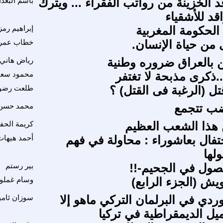
د الخزينة من رواتب الفقراء ... ويترك
باسم البغد
قد للأشقياء
الحكومة المغربية
إبراهيم رم
من حياة الإنسان.
خطاب عمرا
ن بالعراق ضروره وطنية
رياض هاني 
.ذكرى مذبحة لا تغتفر
محمود سعي
ل (الرغبة فى القتل) ؟
طلعت رضو
ب تتجمع
محمد حسن 
 هذا الشعب العظيم
كريمة الحف
تفال بعاشوراء : محاولة في فهم
أحمد هيهات
لها
-فصول في الجحيم-!!
بير رستم
يش (الجزء الرابع)
وسام غمل
وردي في البرلمان التركي ماهو إلا
سوزان ئامي
ميل الديمقراطية في تركيا