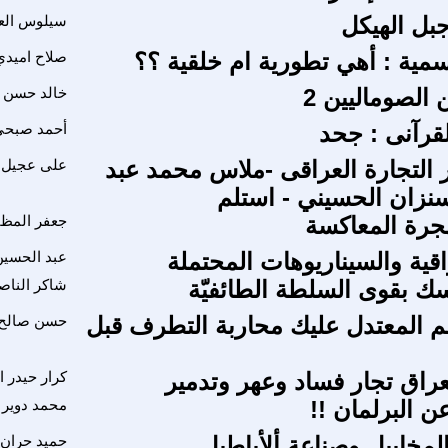
بل الهيكل
سيلوس الع
جسمية : أهي تطورية ام خلقية ؟؟
صلاح اميدي
 الصوماليين 2
خالد حسن
قرآنى : جحد
أحمد صبحى
التجارة العراقى -ملاس محمد عبد
على عجيل 
سنزان الحسيني - استلم
هجرة المعاكسة
جعفر المظ
اقية والسيناريوهات المحتملة
عبد الحسين
سك بقوى السلطة الطائفيّة
شاكر الناص
 المعتدل عليك محاربة التطرف قبل
حسن صالح 
عراق تجار فساد وعهر وتدمير
كرار حيدر 
ن البرلمان !!
محمد دوير
لمخابيل وصناعة ألأباطيل
حميد حران 