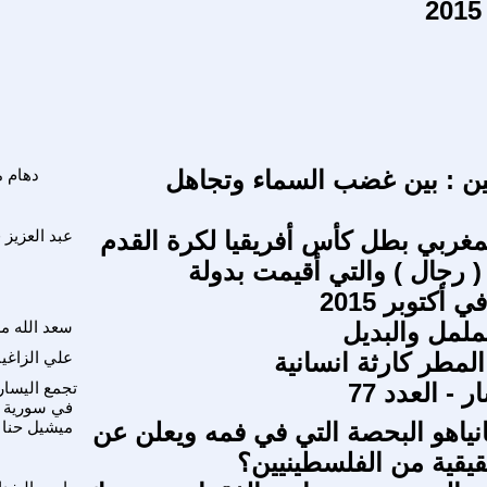
حين : بين غضب السماء وتجاهل
دهام م
مغربي بطل كأس أفريقيا لكرة القدم
عبد العزيز 
( رجال ) والتي أقيمت بدولة
أكتوبر 2015
ململ والبديل
سعد الله م
لمطر كارثة انسانية
علي الزاغي
- العدد 77
تجمع اليسار
في سورية
انياهو البحصة التي في فمه ويعلن عن
ميشيل حنا 
قيقية من الفلسطينيين؟