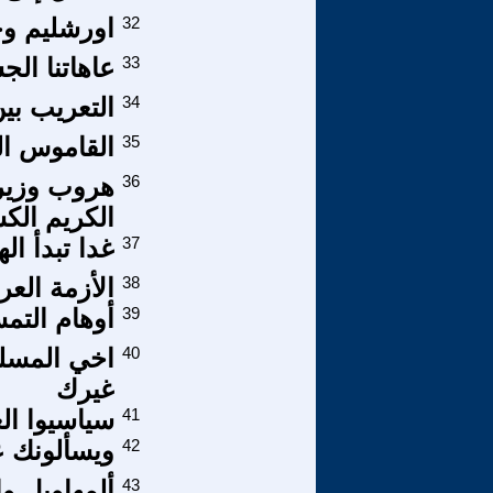
32
اورشليم وج
33
عاهاتنا ال
34
التعريب بين
35
القاموس ال
36
هروب وزير 
الكريم الك
37
غدا تبدأ ال
38
الأزمة العر
39
أوهام التم
40
اخي المسلم
غيرك
41
سياسيوا ال
42
ويسألونك ع
43
ألمهاويل وا