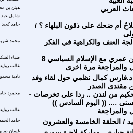
ية الغبية
عاث العربي
هيثن بن م
شامل عبد ا
احٌ أم ضحك على ذقون البلهاء ؟ /
حامد كعيد 
ولى
جة العنف والكراهية في الفكر
محمد شرين
 عمري مع الإسلام السياسي 8
ضياء الشك
ل والمراجعة مرة اخرى
غالب زوايد
د.فارس كمال نظمي حول لقاء وفد
نادية محمو
ن مقتدى الصدر
حكيم من لندن .. ردا على تخرصات -
محمود جابر
نى .... (( اليوم السادس ))
ل والمراجعة
غالب زوايد
د / الحلقة الخامسة والعشرون
حامد الحمد
نة جباري...وماركة لاجئ سوري...
غسان صابو