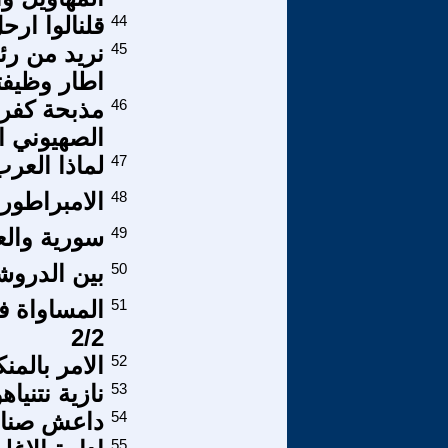
44
قلنالوا ارح
45
نريد من ر
اطار وظيفت
46
مذبحة كفر 
الصهيوني ا
47
لماذا العر
48
الامبراطور 
49
سورية والعا
50
بين الدروش
51
المساواة ف
2/2
52
الامر بالم
53
نازية نتنيا
54
داعش صناعت
55