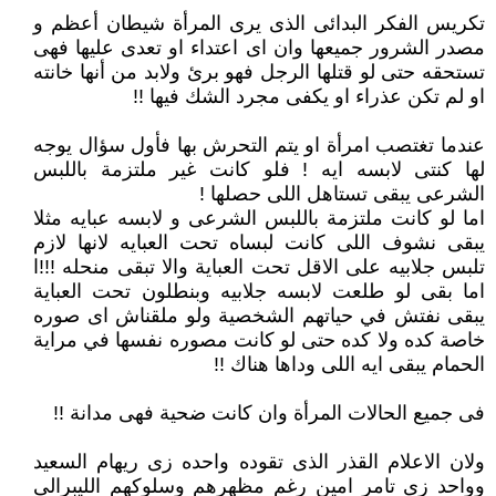
تكريس الفكر البدائى الذى يرى المرأة شيطان أعظم و
مصدر الشرور جميعها وان اى اعتداء او تعدى عليها فهى
تستحقه حتى لو قتلها الرجل فهو برئ ولابد من أنها خانته
او لم تكن عذراء او يكفى مجرد الشك فيها !!
عندما تغتصب امرأة او يتم التحرش بها فأول سؤال يوجه
لها كنتى لابسه ايه ! فلو كانت غير ملتزمة باللبس
الشرعى يبقى تستاهل اللى حصلها !
اما لو كانت ملتزمة باللبس الشرعى و لابسه عبايه مثلا
يبقى نشوف اللى كانت لبساه تحت العبايه لانها لازم
تلبس جلابيه على الاقل تحت العباية والا تبقى منحله !!!ا
اما بقى لو طلعت لابسه جلابيه وبنطلون تحت العباية
يبقى نفتش في حياتهم الشخصية ولو ملقناش اى صوره
خاصة كده ولا كده حتى لو كانت مصوره نفسها في مراية
الحمام يبقى ايه اللى وداها هناك !!
فى جميع الحالات المرأة وان كانت ضحية فهى مدانة !!
ولان الاعلام القذر الذى تقوده واحده زى ريهام السعيد
وواحد زى تامر امين رغم مظهرهم وسلوكهم الليبرالى