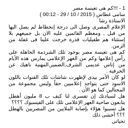
1 - !!!كم هى تعيسة مصر
سامى غطاس ( 2015 / 10 / 29 - 00:12 )
الاستاذة رشا
الإعلام المصرى وصل الى درجة إنحطاط لم يصل اليها
من قبل , ومعظم القائمين عليه الان بل جميعهم بلا
إستثناء هم طفيليات قذرة خرجت علينا فى غفلة من
الزمن.
كم هى تعيسة مصر بوجود تلك الشرذمة الجاهلة على
رأس إعلامها وكم من العهر الإعلامى يمارس هذه الأيام
من إناس عديمى الشرف,الضمير,المهنية ناهيك عن
الحرفية .
لو كان الأمر بيدى لإظهرت شاشات تلك القنوات باللون
الاسوِد حتى يتواجد إعلاميين حقاً وليس مجموعة من
المحتالين كما هو الأن .
هل لسيادتك إن تفسرى لنا كيف ب 8 مليون أهطل
يتابعون صاحبة العهر الإعلامى تلك على الفيسبوك ؟؟؟؟
هل تسببوا هؤلاء بإصابة الملايين من المصريين بالهطل
؟؟؟ أخشى ذلك
تحياتى