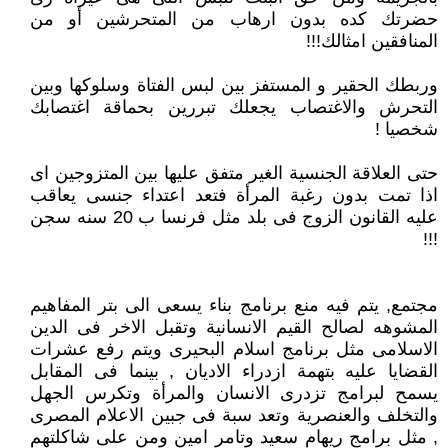
حضرتك كده بدون ارهاب من المتحرشين أو من
المنافقين امثالك!!!
وربطك الحقير و المستفز بين لبس الفتاة وسلوكها وبين
التحرش والاغتصاب يجعلك تبررين بحماقة اغتصابك
شخصيا !
حتى العلاقة الجنسية الغير متفق عليها بين المتزوجين اى
اذا تمت بدون رغبة المرأة فتعد اعتداء جنسى يعاقب
عليه القانون الزوج فى بلد مثل فرنسا ب 20 سنه سجن
!!!
مجتمع, يتم فيه منع برنامج بناء يسعى الى بتر المفاهيم
المشوهه لصالح القيم الانسانية وتقبل الاخر فى الدين
الاسلامى مثل برنامج اسلام البحيرى ويتم رفع عشرات
القضايا عليه بتهمة ازدراء الاديان , بينما فى المقابل
يسمح لبرامج تزدرى الانسان والمرأة وتكرس الجهل
والتخلف والعنصرية وتعد سبة فى جبين الاعلام المصرى
, مثل برامج ريهام سعيد وتامر امين ومن على شاكلتهم