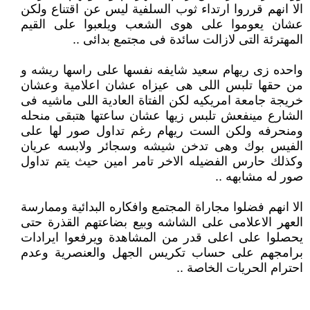
الا انهم قرروا ارتداء ثوب السلفية ليس عن اقتناع ولكن
عشان يعوموا على هوى الشعب ويلعبوا على القيم
المهترئة التى لازالت سائدة فى مجتمع بدائى ..
واحده زى ريهام سعيد شايفه نفسها على راسها ريشه و
من حقها تلبس اللى هى عيزاه عشان اعلامية وعشان
خريجة جامعة امريكيه لكن الفتاة العادية اللى ماشيه فى
الشارع مينفعش تلبس زيها عشان ساعتها هتبقى منحله
ومنحرفه ولكن الست ريهام رغم تداول صور لها على
الفيس بوك وهى تدخن شيشه وسجائر ولابسه عريان
وكذلك حارس الفضيله الاخر تامر امين حيث يتم تداول
صور له مشابهه ..
الا انهم فضلوا مجاراة المجتمع وافكاره البدائية وممارسة
العهر الاعلامى على الشاشه وبيع بضاعتهم القذرة حتى
يحصلوا على اعلى قدر من المشاهدة ويرفعوا ايرادات
برامجهم على حساب تكريس الجهل والعنصرية وعدم
احترام الحريات الخاصة ..