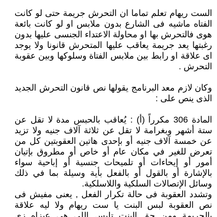
الست ريهام تعلم تماما ان التحرش جريمة حتى لو كانت
الفتاه ماشيه فى الشارع بدون ملابس او لو كانت بائعة
هوى فالتحرش بها او محاولة الاعتداء الجنسى عليها بدون
رغبتها يعد جريمة يعاقب عليها المتحرش قانونا ولا يوجد
اى علاقة او رابط بين ملابس الفتاة وسلوكها وبين عقوبة
التحرش .
وكان لازم معد البرنامج يقولها نص قانون التحرش الجديد
الذى ينص على :
المادة 306 مكرراً (أ) : يُعاقب بالحبس مدة لا تقل عن
ستة أشهر وبغرامة لا تقل عن ثلاثة آلاف جنيه ولا تزيد
عن خمسة آلاف جنيه أو بإحدى هاتين العقوبتين كل من
تعرض للغير في مكان عام أو خاص أو مطروق بإتيان
أمور أو إيحاءات أو تلميحات جنسية أو إباحية سواء
بالإشارة أو بالقول أو بالفعل بأية وسيلة بما في ذلك
وسائل الإتصالات السلكية واللاسلكية.
وتشدد العقوبة فى حالة تكرار الفعل , يعنى مفيش فى
نص العقوبة لبس البنت يا ست ريهام ولا ليه علاقة
بالجريمة ومن حق البنت تلبس اللى هى عيزاه زى