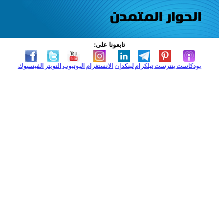
تابعونا على:
بودكاست
بنترست
تيلكرام
لينكدإن
الانستغرام
اليوتيوب
التويتر
الفيسبوك