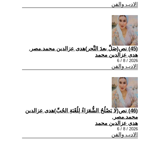
الادب والفن
(45) نص(صَلِّ بعدَ النَّحر)هدى عزالدين محمد.مصر.
هدى عزالدين محمد
2026 / 8 / 6
الادب والفن
(46) نص(لَا يَصْلُحُ الشُّعَرَاءُ لِلُعْبَةِ الحُبِّ)هدى عزالدين
محمد.مصر.
هدى عزالدين محمد
2026 / 8 / 6
الادب والفن