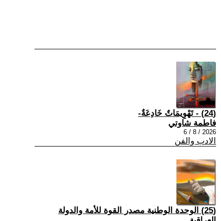
(24) - تَهْوِيمَاتٌ خَادِعَةٌ-
فاطمة شاوتي
2026 / 8 / 6
الادب والفن
(25) الوحدة الوطنية مصدر القوة للأمة والدولة
العراقية