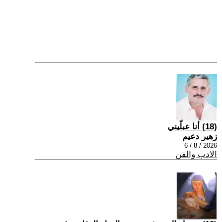
(18) أنا عبلّيني
زهير دعيم
2026 / 8 / 6
الادب والفن