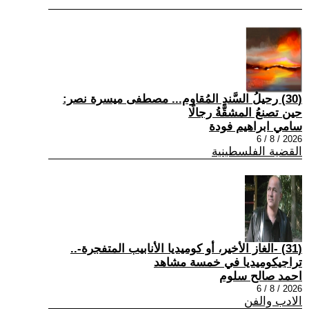
(30) رحيلُ السَّندِ المُقاوم... مصطفى ميسرة نصر:
حين تصنعُ المشقَّةُ رجالًا
سامي ابراهيم فودة
2026 / 8 / 6
القضية الفلسطينية
(31) -الغاز الأخير، أو كوميديا الأنابيب المتفجرة-..
تراجيكوميديا في خمسة مشاهد
احمد صالح سلوم
2026 / 8 / 6
الادب والفن