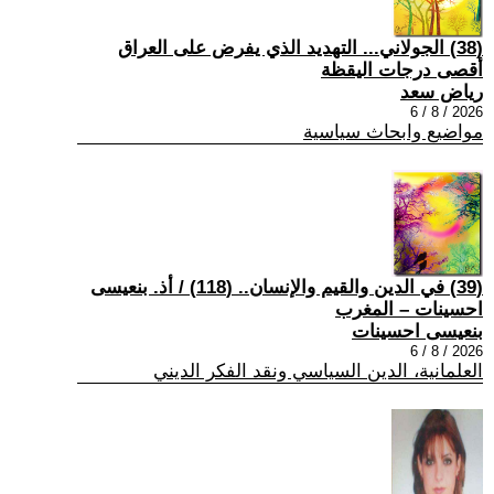
(38) الجولاني... التهديد الذي يفرض على العراق
أقصى درجات اليقظة
رياض سعد
2026 / 8 / 6
مواضيع وابحاث سياسية
(39) في الدين والقيم والإنسان.. (118) / أذ. بنعيسى
احسينات – المغرب
بنعيسى احسينات
2026 / 8 / 6
العلمانية، الدين السياسي ونقد الفكر الديني