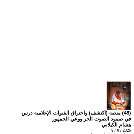
(48) منصة (اكتشف) واختراق القنوات الإعلامية درس
في صمود الصوت الحر ووعي الجمهور
هشام الكيلاني
2026 / 8 / 9