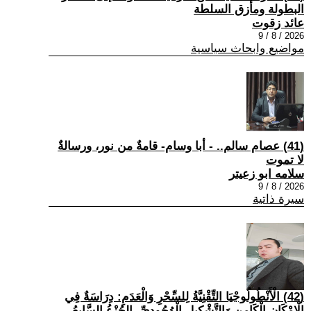
البطولة ومأزق السلطة
عائد زقوت
2026 / 8 / 9
مواضيع وابحاث سياسية
(41) عصام سالم.. - أبا وسام- قامةٌ من نور، ورسالةٌ
لا تموت
سلامه ابو زعيتر
2026 / 8 / 9
سيرة ذاتية
(42) الْأَنْطُولُوجْيَا التِّقْنِيَّةُ لِلسِّحْرِ وَالْعَدَمِ: دِرَاسَةٌ فِي
الْإِمْكَانِ الْكَامِنِ وَالتَّشْكِيلِ الْوُجُودِيِّ -الجُزْءُ السَّابِعُ