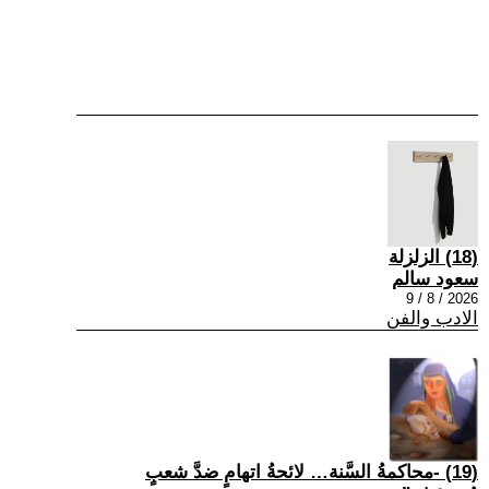
(18) الزلزلة
سعود سالم
2026 / 8 / 9
الادب والفن
(19) -محاكمةُ السَّنة… لائحةُ اتهامٍ ضدَّ شعبٍ