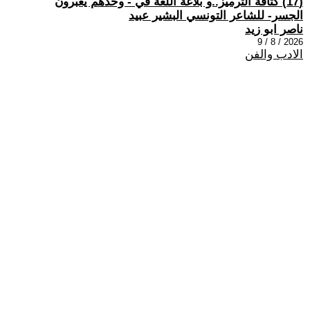
(17) كثافة الترميز..و بلاغة اللغة في - وحدهم يعبرون
الجسر- للشاعر التونسي البشير عبيد
ناصر ابو زيد
2026 / 8 / 9
الادب والفن