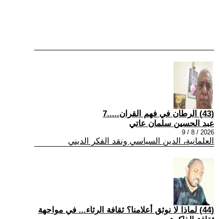
(43) الرطان في فهم القران.....7
عبد الحسين سلمان عاتي
2026 / 8 / 9
العلمانية، الدين السياسي ونقد الفكر الديني
(44) لماذا لا نوثق أعلامنا؟ ثقافة الرثاء... في مواجهة