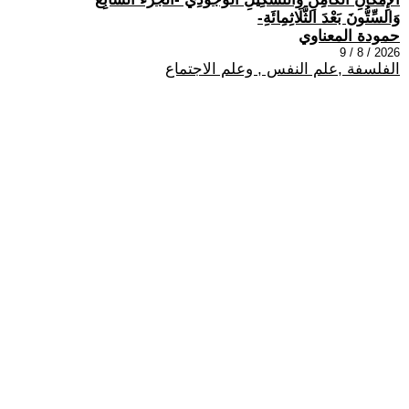
وَالسِّتُّونَ بَعْدَ الثَّلَاثِمِائَةِ-
حمودة المعناوي
2026 / 8 / 9
الفلسفة ,علم النفس , وعلم الاجتماع