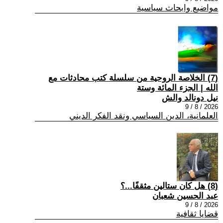
مواضيع وابحاث سياسية
(7) الخلاصة الروحية من سلسلة كتب محادثات مع
الله | الجزء المائة وستة
نيل دونالد والش
2026 / 8 / 9
العلمانية، الدين السياسي ونقد الفكر الديني
(8) هل كان ستالين مثقفًا...؟
عبد الحسين شعبان
2026 / 8 / 9
قضايا ثقافية