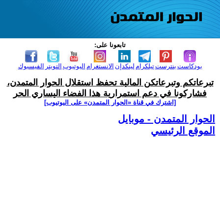
تابعونا على:
بودكاست
بنترست
تيلكرام
لينكدإن
الانستغرام
اليوتيوب
التويتر
الفيسبوك
تبرعاتكم وتبرعاتكن المالية تحفظ استقلال الحوار المتمدن،
فشاركونا في دعم استمرارية هذا الفضاء اليساري الحر
[اشترك في قناة ‫«الحوار المتمدن» على اليوتيوب]
الحوار المتمدن - موبايل
الموقع الرئيسي