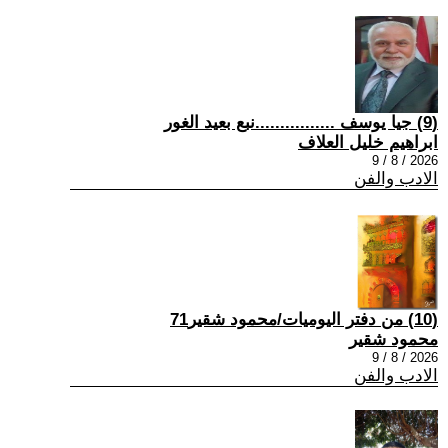
(9) جيا يوسف ................نبع بعيد الغور
ابراهيم خليل العلاف
2026 / 8 / 9
الادب والفن
(10) من دفتر اليوميات/محمود شقير71
محمود شقير
2026 / 8 / 9
الادب والفن