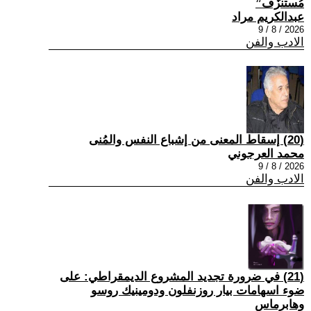
مُستنزَف”
عبدالكريم مراد
2026 / 8 / 9
الادب والفن
(20) إسقاط المعنى من إشباع النفس والمُنى
محمد العرجوني
2026 / 8 / 9
الادب والفن
(21) في ضرورة تجديد المشروع الديمقراطي: على
ضوء اسهامات بيار روزنفلون ودومينيك روسو
وهابرماس