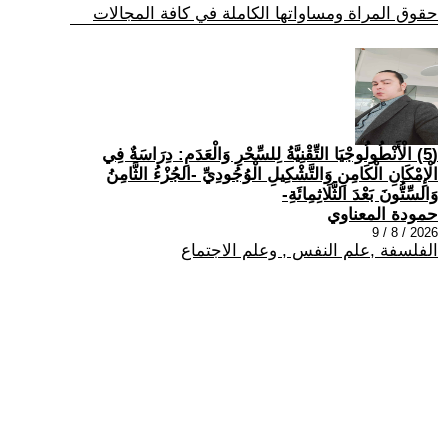
حقوق المراة ومساواتها الكاملة في كافة المجالات
(5) الْأَنْطُولُوجْيَا التِّقْنِيَّةُ لِلسِّحْرِ وَالْعَدَمِ: دِرَاسَةٌ فِي
الْإِمْكَانِ الْكَامِنِ وَالتَّشْكِيلِ الْوُجُودِيِّ -الجُزْءُ الثَّامِنُ
وَالسِّتُّونَ بَعْدَ الثَّلَاثِمِائَةِ-
حمودة المعناوي
2026 / 8 / 9
الفلسفة ,علم النفس , وعلم الاجتماع