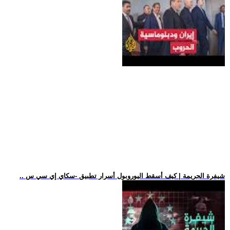
.. شيفرة الجريمة | كيف أسقط اليوروبول أسرار تطبيق -سكاي إي سي س