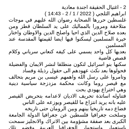
2 - اغتيال الحقيقة اجندة معادية
ابراهيم الثلجي ( 2022 / 1 / 2 - 14:43 )
غلسطين حررها الصحابة رضوان الله عليهم في موجات
متلاحقة ومرورا بالمماليك على يد السلطان قطز ومن
بعده صلاح الدين الذي احيا واصلح الدين والاوطان واختار
خيرة المسلمين ليسكنوا فيها ايضا لقيمتها المقدسة عند
المسلمين
بعديها كل واحد يسمي على كيفه كنعاني سرياني وكلام
قصص فاضية
سكنها بنو اسرائيل لتكون منطلقا لنشر الايمان والفضيلة
فحولوها بعد نكث عهودهم الى حقول رذيلة وفساد
وتامروا على رسل الله واهمهم عيسى بن مريم بتحالف
مع قيصر روما وكانت محكمة مزدزجة سياسية دينية
وهي اختراع يهودي بحت
فتناوله اساتذة تحريف الاديان لاعدامه بتحريض القيصر
عليه بانه يريد انتزاع ما للقيصر ويوزعه على الناس
فضاع دمه تاريخيا بينهم وبين الرومان حتى تاريخه
وسلخت جغرافيا فلسطين عن جغرافيا الدولة الجامعة
الكبرى بعد صفقة مشؤومة بين الاتراك والانجليز سمحت
باستعمار واستحمار الجغرافيا العربية وقضم تلك