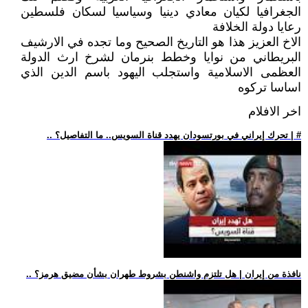
الجغرافيا لكيان معادي دينيا وسياسيا لسكان فلسطين
رعايا دولة الخلافة
الاخ العزيز هذا هو التاريخ الصحيح وما تجده في الارشيف
البريطاني من نوايا وخطط بنرمان لشرخ ارث الدولة
العظمى الاسلامية واستجلب اليهود باسم الدين الذي
اساسا تركوه
اخر الافلام
.. تحرك إيراني في بورتسودان يهدد قناة السويس.. ما التفاصيل؟ | #
.. نافذة من إيران | هل تلتزم واشنطن بشروط طهران بشأن مضيق هرمز؟