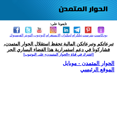
تابعونا على:
بودكاست
بنترست
تيلكرام
لينكدإن
الانستغرام
اليوتيوب
التويتر
الفيسبوك
تبرعاتكم وتبرعاتكن المالية تحفظ استقلال الحوار المتمدن،
فشاركونا في دعم استمرارية هذا الفضاء اليساري الحر
[اشترك في قناة ‫«الحوار المتمدن» على اليوتيوب]
الحوار المتمدن - موبايل
الموقع الرئيسي