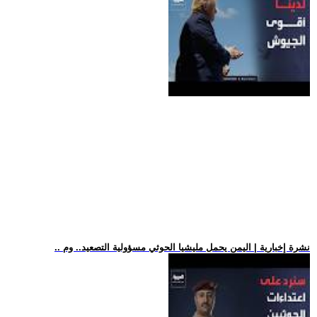
.. نشرة إخبارية | اليمن يحمل مليشيا الحوثي مسؤولية التصعيد.. وم