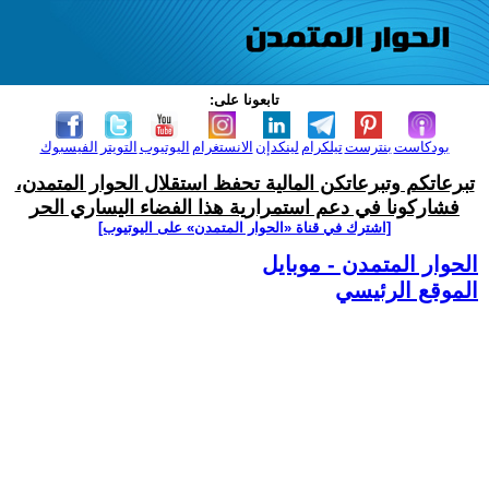
تابعونا على:
بودكاست
بنترست
تيلكرام
لينكدإن
الانستغرام
اليوتيوب
التويتر
الفيسبوك
تبرعاتكم وتبرعاتكن المالية تحفظ استقلال الحوار المتمدن،
فشاركونا في دعم استمرارية هذا الفضاء اليساري الحر
[اشترك في قناة ‫«الحوار المتمدن» على اليوتيوب]
الحوار المتمدن - موبايل
الموقع الرئيسي