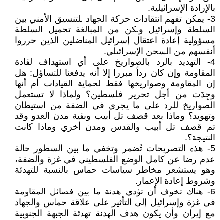
بالإرادة الإسرائيلية.
3- يمكن تفهم انتقادات حركة الجهاد للتنسيق الأمني بين
السلطة وإسرائيل ولكن من المبالغة تحميل السلطة
مسؤولية إعادة اعتقال إسرائيل المناضلين الذين حرروا
أنفسهم من السجن الإسرائيلي.
4- التهديد بالرد بالصواريخ على أي استهداف لقادة
المقاومة وإن كان رداً مبررا إلا أنه يدفعنا للتساؤل: هل
إن المقاومة وصواريخها فقط لحماية القيادات أم أنها
وجِدَت من أجل تحرير فلسطين؟ ولماذا لا تستعمل
الصواريخ للرد على ما يجري في الضفة من استيطان
وتهويد؟ وماذا بعد قصف تل أبيب وبقية مدن العدو وقد
تم قصف تل أبيب والقدس ومدن أخري وماذا كانت
النتيجة؟.
5- هذه التصريحات تُضمر وتخفي ما بين السطور حالة
عدم رضا عن كامل الوضع الفلسطيني في غزة والضفة،
وهو يستشعر مخاطر سياسات حماس بالنسبة للتهدئة
وشروط إعادة الإعمار.
6- هناك تخوف أن تؤدي هدنة ما بين فصائل المقاومة
في غزة وإسرائيل إلى التأثير على علاقة حماس والجهاد
مع إيران وأن يكون هدف الهدنة تهدئة الجبهة الجنوبية