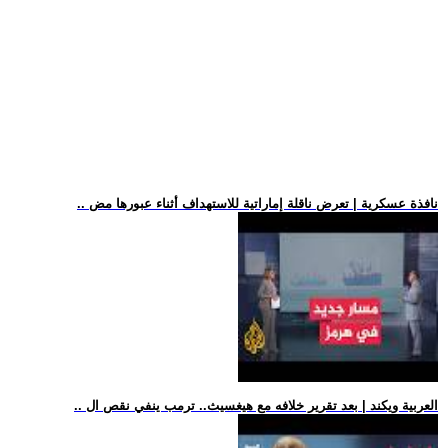
.. نافذة عسكرية | تعرض ناقلة إماراتية للاستهداف أثناء عبورها مض
.. العربية ويكند | بعد تقرير خلافه مع هيغسيث.. ترمب ينفي نقص ال