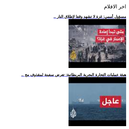
اخر الافلام
.. مسؤول أممي: غزة لا تشهد وقفا لإطلاق النار
.. هيئة عمليات التجارة البحرية البريطانية: تعرض سفينة لمقذوف مج