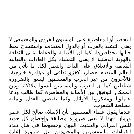
التحضر أو المعاصرة على المستوى الفردي والمجتمعي لا
يعني التشبه بالغرب أو بالدول المتقدمة واستنساخ نمط
حياتها بحذافيرها، كما ان الأصالة والحفاظ على الثقافة
والهوية الوطنية لا يعني التمسك بكل العادات والتقاليد
القديمة والانغلاق على الذات والنظر لكل ما يأتي من
العالم المتقدم حضاريا كغزو ثقافي أو مؤامرة خارجية،
فالآخرون من غير العرب والمسلمين ليسوا بالضرورة
شياطين كما أن العرب والمسلمين ليسوا ملائكة، ومن
الممكن التوفيق بين الأصالة والمعاصرة كما طالب ودعا
علماؤنا ومفكرونا الأوائل وكما يقتضي العقل وتمليه
مصلحة الشعوب.
عندما يقول علماء المسلمين بأن الإسلام صالح لكل عصر
وزمان فهذا لا يعني ضرورة مطابقة وإخضاع كل جديد
للنص القرآني والحديث النبوي وخصوصاً في ظل تعدد
القراءات والمفسرين والمجتهدين، بل ضرورة إعادة