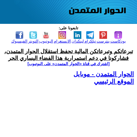
تابعونا على:
بودكاست
بنترست
تيلكرام
لينكدإن
الانستغرام
اليوتيوب
التويتر
الفيسبوك
تبرعاتكم وتبرعاتكن المالية تحفظ استقلال الحوار المتمدن،
فشاركونا في دعم استمرارية هذا الفضاء اليساري الحر
[اشترك في قناة ‫«الحوار المتمدن» على اليوتيوب]
الحوار المتمدن - موبايل
الموقع الرئيسي