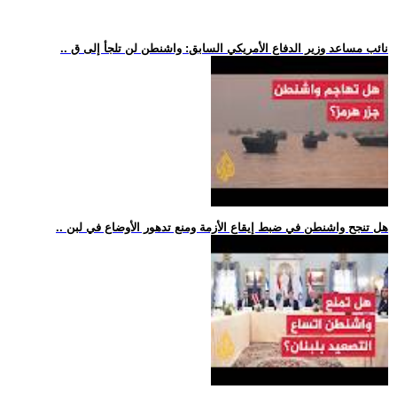
.. نائب مساعد وزير الدفاع الأمريكي السابق: واشنطن لن تلجأ إلى ق
.. هل تنجح واشنطن في ضبط إيقاع الأزمة ومنع تدهور الأوضاع في لبن