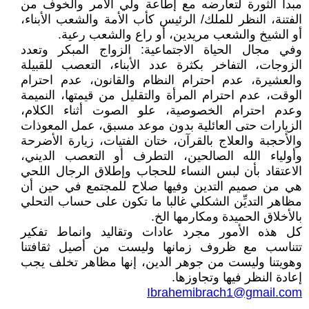
مبدأ الثورة لتعارضه مع إطاعة ولي الأمر والخوف من
الفتنة، النظر للملك/ الرئيس كأب الأمة والشعب الأبناء،
أو الشيخ والشعب مريدين، أو راع والشعب رعية.
وفي مجال الحياة الاجتماعية: الزواج المبكر وتعدد
الزوجات، التفاخر بكثرة عدد الأبناء، التعصب للقبيلة
والعشيرة، عدم احترام النظام والقانون، عدم احترام
الوقت، عدم احترام المرأة والتقليل من قيمتها، النميمة
وعدم احترام الخصوصية، علو الصوت أثناء الكلام،
الزيارات حتى العائلية بدون موعد مسبق، عمل المعوذات
والأحجبة والعلاج بالقرآن، ختان الفتيات، زيارة الأضرحة
وأولياء الله الصالحين، التطرف أو التعصب الديني،
الاعتقاد بأن لبس النساء للحجاب وإطلاق الرجال اللحي
هي من صميم التدين وفيها صلاح للمجتمع في حين أن
مظاهر التديِّن الشكلي غالبا ما تكون على حساب التحلي
بالأخلاق الحميدة ومكارمها الخ.
كل هذه الأمور مجرد عادات وتقاليد وانماط تفكير
تتناسب مع ظروف زمانها وليست من أصيل ثقافتنا
وهويتنا وليست من جوهر الدين، إنها مظاهر تخلف يجب
إعادة النظر فيها وتجاوزها.
Ibrahemibrach1@gmail.com