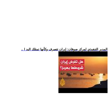
.. المدير التنفيذي لمركز صوفان: إيران تتصرف وكأنها تمتلك اليد ا