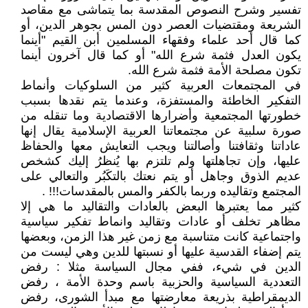
تفسير وشرح النصوص المقدسة بما يتماشى مع مقاصد
الشريعة ومقتضيات العصر دون المس بجوهر الدين، أو
كما قال أحد علماء وفقهاء المسلمين أبن القيم "أينما
يكون العدل فثمة شرع الله" أو كما قال آخرون أينما
تكون مصلحة الأمة فثمة شرع الله.
في المجتمعات العربية كثير من السلوكيات وأنماط
التفكير الخاطئة والمستفزة، وعندما يتم نقدها بسبب
خطورتها المجتمعية وأضرارها الاقتصادية وما تنقله من
صورة سلبية عن مجتمعاتنا العربية الإسلامية يقال إنها
عاداتنا وثقافتنا وأصالتنا ويجب التعايش معها والحفاظ
عليها، وإن تجاهلتها ولم تلتزم بها يُنظرُ إليك كشخص
عديم الذوق وجاهل أو يتم نعتك بالتكَبُر والتعالي على
المجتمع وتقاليده وربما بالكفر والمس بالمقدسات!!! .
كثير مما يعتبرها البعض بالعادات والتقاليد ما هي إلا
مظاهر تخلف أو عادات وتقاليد وانماط تفكير سياسية
واجتماعية كانت متناسبة مع زمن غير هذا الزمن، وبعضها
يتم إضفاء القدسية عليها أو نسبتها للدين وهي ليست من
الدين في شيء، ففي مجال السياسة مثلا : رفض
التعددية السياسية والحزبية باسم وحدة الأمة ، رفض
الديمقراطية بذريعة معارضتها مع مبدأ الشورى، رفض