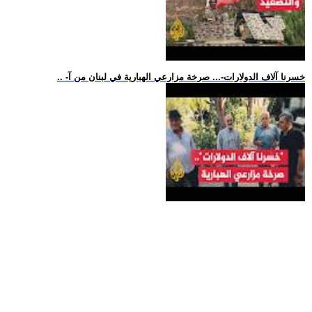
.. -خسرنا آلاف الدولارات-... صرخة مزارعي الهبارية في لبنان من آ