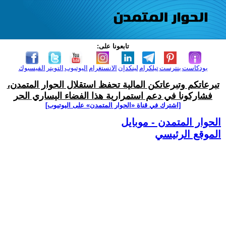
تابعونا على:
بودكاست
بنترست
تيلكرام
لينكدإن
الانستغرام
اليوتيوب
التويتر
الفيسبوك
تبرعاتكم وتبرعاتكن المالية تحفظ استقلال الحوار المتمدن،
فشاركونا في دعم استمرارية هذا الفضاء اليساري الحر
[اشترك في قناة ‫«الحوار المتمدن» على اليوتيوب]
الحوار المتمدن - موبايل
الموقع الرئيسي