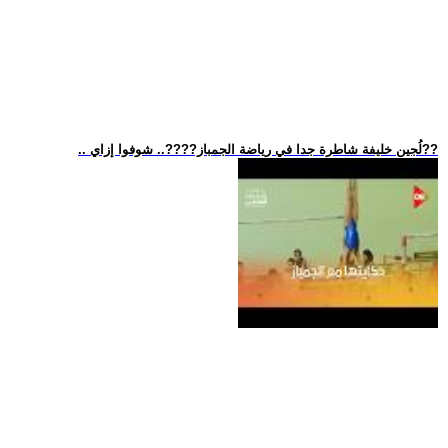
.. لُجين خليفة شاطرة جدا في رياضة الجمباز??‍??.. شوفوا إزاي??