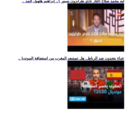
.. ليه محمد صلاح اختار نادي طرابزون سبور ؟.. إبراهيم هلهول المد
.. عداء يتحدون ضد الرباط.. هل تستبعد المغرب من استضافة المونديا