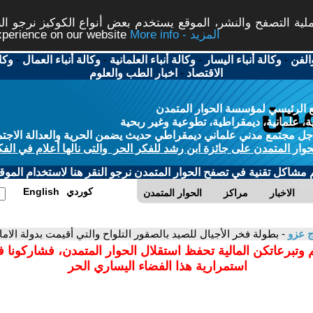
ة التصفح والنشر، الموقع يستخدم بعض أنواع الكوكيز نرجو النق
More info - المزيد
experience on our website
الفن
-
وكالة أنباء اليسار
-
وكالة أنباء العلمانية
-
وكالة أنباء العمال
-
وكا
الاقتصاد
-
اخبار الطب والعلوم
 الرئيسي لمؤسسة الحوار المتمدن
، علمانية، ديمقراطية، تطوعية وغير ربحية
ل مجتمع مدني علماني ديمقراطي حديث يضمن الحرية والعدالة الاجتم
حوار المتمدن على جائزة ابن رشد للفكر الحر والتى نالها أعلام في الفك
م مشاكل تقنية في تصفح الحوار المتمدن نرجو النقر هنا لاستخدام الموقع
كوردي
English
الاخبار
مراكز
الحوار المتمدن
ج عزو
- بطولة فخر الأجيال للصيد بالصقور التلواح والتي أقيمت بدولة الامارات 
 وتبرعاتكن المالية تحفظ استقلال الحوار المتمدن، فشاركونا 
استمرارية هذا الفضاء اليساري الحر