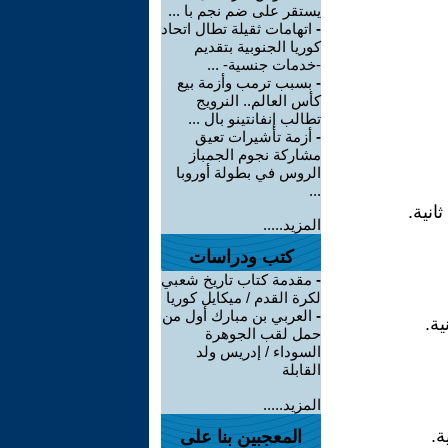
يستقر على ضم نجم با ...
-
اتهامات ثقيلة تطال اتحاد
كوريا الجنوبية بتقديم
-خدمات جنسية- ...
-
بسبب ترمب وأزمة بيع
كأس العالم.. النرويج
تطالب إنفانتينو بال ...
-
أزمة تأشيرات تعيق
مشاركة نجوم الجمباز
الروس في بطولة أوروبا
...
المزيد.....
كتب ودراسات
-
مقدمة كتاب تاريخ شعبي
لكرة القدم / ميكايل كوريا
-
العربي بن مبارك أول من
حمل لقب الجوهرة
السوداء / إدريس ولد
القابلة
المزيد.....
المعجبين بنا على