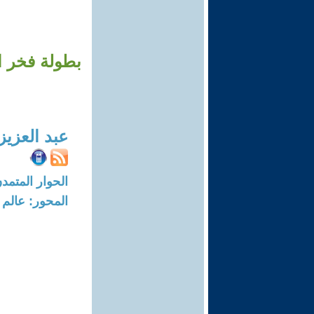
بطولة فخر ال
عبد العزيز
الحوار المتمدن-العدد: 7075 - 21
المحور: عالم 