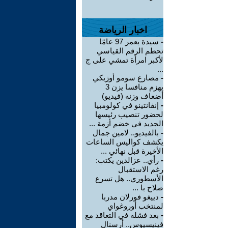
اخبار الرياضة
-
سيدة بعمر 97 عامًا
تحطم الرقم القياسي
لأكبر امرأة تمشي على ج
...
-
مصارع سومو أوزبكي
يهزم منافسا يزن 3
أضعاف وزنه (فيديو)
-
إنفانتينو في كولومبيا
لحضور تنصيب رئيسها
الجديد في خضم أزمة ...
-
بالفيديو.. لامين جمال
يكشف كواليس الساعات
الأخيرة قبل نهائي ...
-
رأي.. عزالدين يكتب:
رغم الاستقبال
الأسطوري.. هل تسرع
صلاح با ...
-
دييغو فورلان مدربا
لمنتخب أوروغواي
-
بعد فشله في التعاقد مع
فينيسيوس.. أرسنال