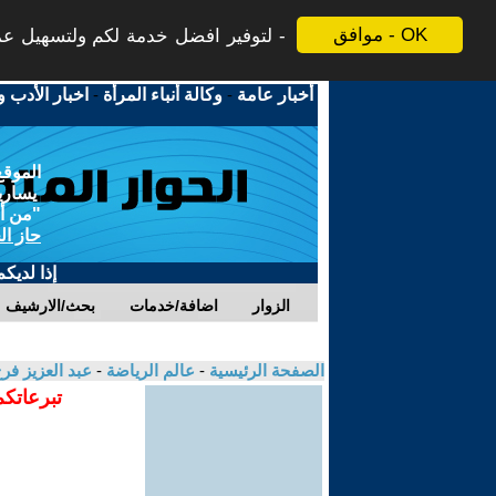
موافق - OK
لتوفير افضل خدمة لكم ولتسهيل عملي
أخبار عامة
-
وكالة أنباء المرأة
-
اخبار الأدب و
الموقع
يسارية
"من أج
حاز ال
إذا لديك
الزوار
اضافة/خدمات
بحث/الارشيف
الصفحة الرئيسية
-
عالم الرياضة
-
عبد العزيز فر
تبرعاتكم