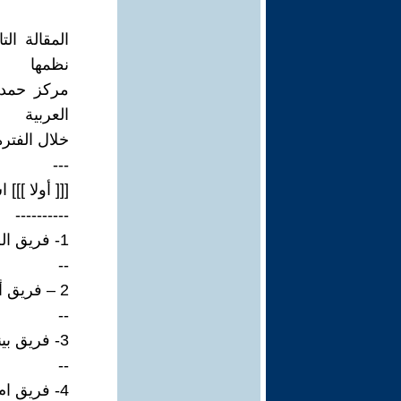
المقالة ال
نظمها
مركز حمدان
العربية
خلال الفترة من 2 وحتى 16 
---
[[[ أولا ]]]
----------
1- فريق الظفرة.
--
2 – فريق أف 3.
--
3- فريق بينونة.
--
4- فريق ام 7.