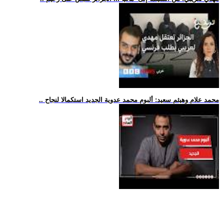
.. محمد علام وهيثم سعيد: ألبوم محمد عدوية الجديد استكمالا لنجاح