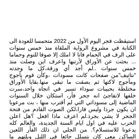
استيقظت فجر اليوم الأول من 2022 متحمسا للعودة الى
الكتابة في مشروع الرواية الملقاة منذ خمس سنوات
على الرف في الحمام فانا لا املك إلا صوفا للنوم وحماما
... بحثت عن الأوراق لأرتبها واعرف اين وصلت منذ
خمس سنوات ..لم أجد أي ورقة،كل ما وجدته
"نتاتيف"من صفحات كانت مسودات ،وكأن قوم يأجوج
ومأجوج لاكتها ثم بصقت ما تبقى منها.بقايا الأوراق
مختلطة بحبيبات سوداء تسير في اتجاه واحد،سرت
خلفها لاتفاجئ انه جحر فأر، استكان خلال السنوات
الماضية إلى مسوداتي التي لم أقترب منها ، بت مرعوبا
ان يكون جرذا وليس فارا،لكن الصوت القادم من فتحة
الجحر لا يشي بجرذ.لم اعرف ماذا افعل ؟هل اعلن
الحرب عليه في اول ايام السنة الجديدة، والعالم كله
يدعونا للاستسلام؟. من الجلي ان ذلك الفأر اللعين
الساكن معي كان يتسلل جائعا في الليل ويلتهم ما