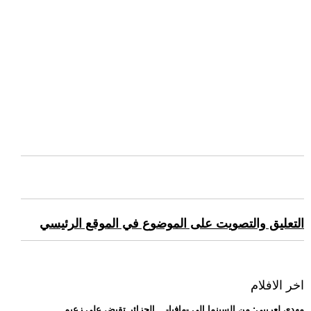
التعليق والتصويت على الموضوع في الموقع الرئيسي
اخر الافلام
.. مهدي لعريبي: من السينما إلى -مافيا-... الجزائر تقبض على زعيم