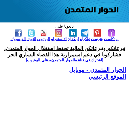
تابعونا على:
بودكاست
بنترست
تيلكرام
لينكدإن
الانستغرام
اليوتيوب
التويتر
الفيسبوك
تبرعاتكم وتبرعاتكن المالية تحفظ استقلال الحوار المتمدن،
فشاركونا في دعم استمرارية هذا الفضاء اليساري الحر
[اشترك في قناة ‫«الحوار المتمدن» على اليوتيوب]
الحوار المتمدن - موبايل
الموقع الرئيسي