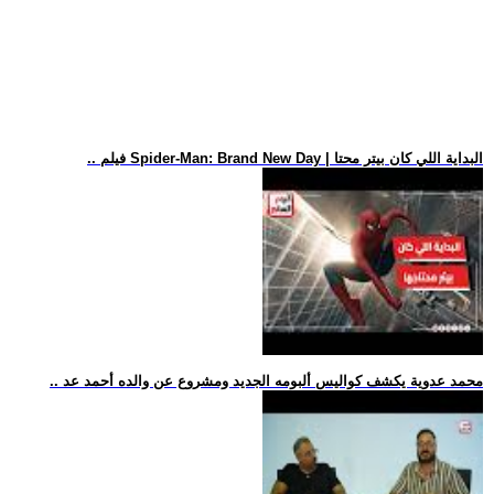
.. فيلم Spider-Man: Brand New Day | البداية اللي كان بيتر محتا
.. محمد عدوية يكشف كواليس ألبومه الجديد ومشروع عن والده أحمد عد